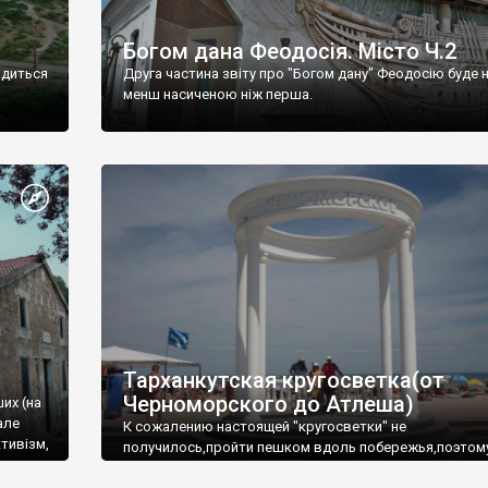
Богом дана Феодосія. Місто Ч.2
одиться
Друга частина звіту про "Богом дану" Феодосію буде 
менш насиченою ніж перша.
Тарханкутская кругосветка(от
Черноморского до Атлеша)
ших (на
але
К сожалению настоящей "кругосветки" не
тивізм,
получилось,пройти пешком вдоль побережья,поэтом
совершали радиальные вылазки из Оленевки.