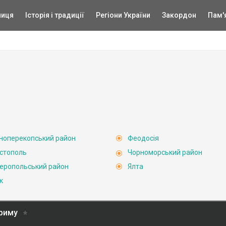
ниця
Історія і традиції
Регіони України
Закордон
Пам'
ноперекопський район
Феодосія
стополь
Чорноморський район
еропольський район
Ялта
к