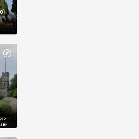
ої
ого
и ви