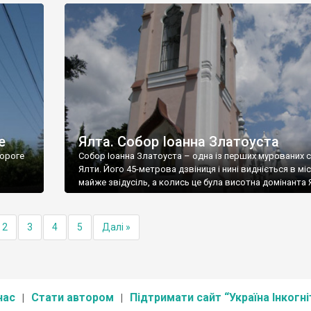
е
Ялта. Собор Іоанна Златоуста
ороге
Собор Іоанна Златоуста – одна із перших мурованих 
Ялти. Його 45-метрова дзвіниця і нині видніється в міс
майже звідусіль, а колись це була висотна домінанта 
2
3
4
5
Далі »
нас
Стати автором
Підтримати сайт “Україна Інкогні