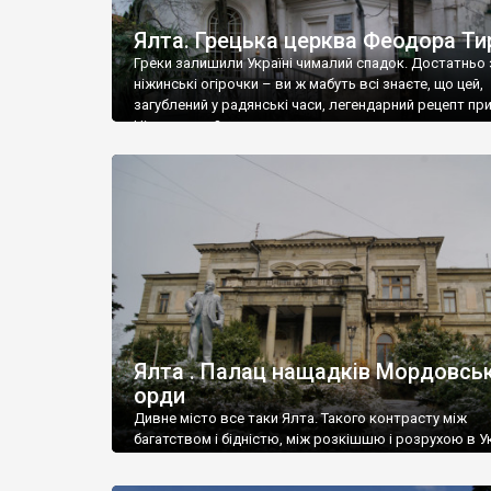
Ялта. Грецька церква Феодора Ти
Греки залишили Україні чималий спадок. Достатньо 
ніжинські огірочки – ви ж мабуть всі знаєте, що цей,
загублений у радянські часи, легендарний рецепт пр
Ніжин греки?
Ялта . Палац нащадків Мордовськ
орди
Дивне місто все таки Ялта. Такого контрасту між
багатством і бідністю, між розкішшю і розрухою в Ук
більше не знайдеш.