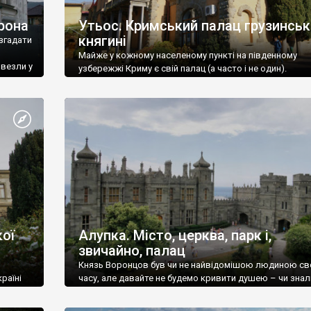
рона
Утьос. Кримський палац грузинськ
княгині
згадати
Майже у кожному населеному пункті на південному
ивезли у
узбережжі Криму є свій палац (а часто і не один).
ої
Алупка. Місто, церква, парк і,
звичайно, палац
Князь Воронцов був чи не найвідомішою людиною св
раїні
часу, але давайте не будемо кривити душею – чи знал
це прізвище до відвідин Алупки? Мабуть все таки ні.