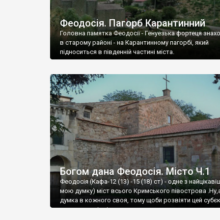
Феодосія. Пагорб Карантинний
Головна памятка Феодосії - Генуезька фортеця знах
в старому районі - на Карантинному пагорбі, який
підноситься в південній частині міста.
Богом дана Феодосія. Місто Ч.1
Феодосія (Кафа-12 (13) -15 (18) ст) - одне з найцікаві
мою думку) міст всього Кримського півострова .Ну,
думка в кожного своя, тому щоби розвіяти цей субєк
запрошую відвідати це