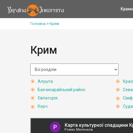
Крам
Головна
>
Крим
Крим
Алушта
Крас
Бахчисарайський район
Сева
Євпаторія
Сімф
Керч
Суда