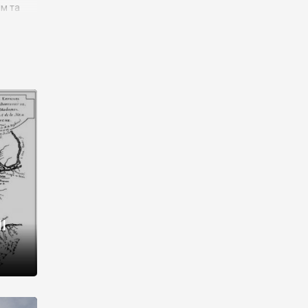
им та
ора і
є
го типу,
ей-
рний
ста:
 райони
від 2
I
і,
рукти,
 котрі