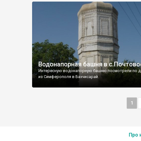
Водонапорная башня в с.Почтово
Интересную водонапорную башню посмотрели по д
из Симферополя в Бахчисарай.
1
Про 