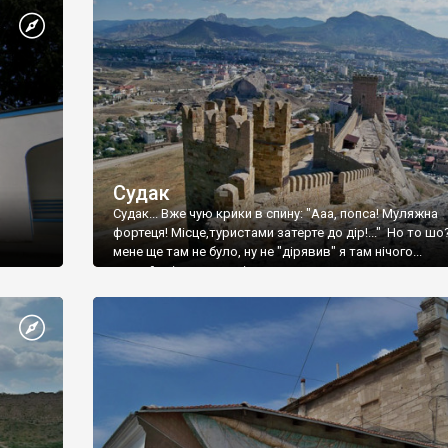
Судак
Судак... Вже чую крики в спину: "Ааа, попса! Муляжна
фортеця! Місце,туристами затерте до дір!..." Но то шо
мене ще там не було, ну не "дірявив" я там нічого...
принаймні до цього літа.