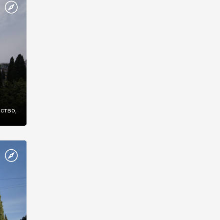
же
нство,