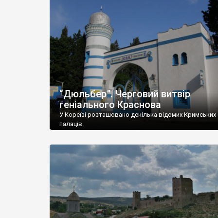
“Дюльбер”. Черговий витвір
геніального Краснова
У Кореїзі розташовано декілька відомих Кримських
палаців.