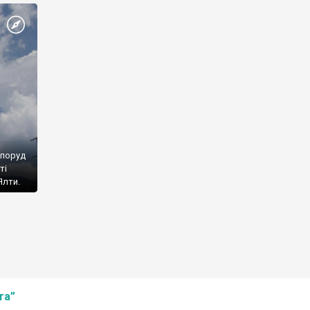
споруд
ті
Ялти.
та”