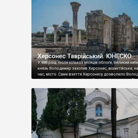
музею «Новгородський музей-заповідник» сотні арт
візантійської доби. Раритети викрадені з фондів об’
культурної спадщини ЮНЕСКО «Херсонеса Таврійсько
Офіційно – на виставку «Золото Візантії», але експер
влада в Україні вважають це лише […]
Херсонес Таврійський. ЮНЕСКО
У 988 році, після кількох місяців облоги, Великий киї
князь Володимир захопив Херсонес, візантійське, на
час, місто. Саме взяття Херсонесу дозволило Воло
диктувати свої умови візантійському імператору Вас
та одружитися з його дочкою Ганною. Цього ж року,
Херсонесі Володимир-язичник, став Василем-
християнином. А потім було Хрещення Русі. На честь
Херсонесу Таврійського названо місто […]