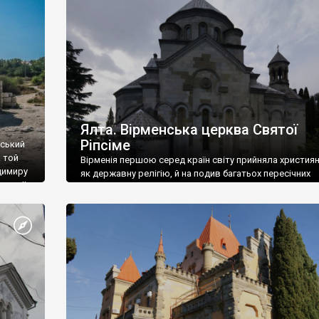
ефактів
називаються «повстяками» (postaki)…” “Вино. Крим
єкту
виробляє відмінне вино і його вдосталь: воно все ду
го».
легке біле і дуже […]
ти та
Ялта. Вірменська церква Святої
Ріпсіме
вський
 той
Вірменія першою серед країн світу прийняла христия
димиру
як державну релігію, й на подив багатьох пересічних
илю ІІ,
українців, які усіх кавказців вважають мусульманами,
 в
вірмени є відданими вірянами Христа