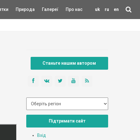
ятки
Природа
Галереї
Про нас
uk
ru
en
Станьте нашим автором
Підтримати сайт
Вхід