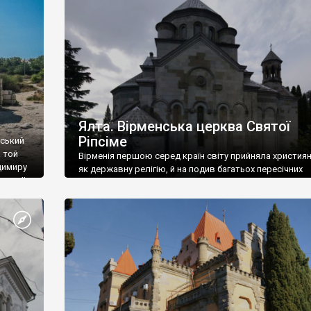
ефактів
називаються «повстяками» (postaki)…” “Вино. Крим
єкту
виробляє відмінне вино і його вдосталь: воно все ду
го».
легке біле і дуже […]
ти та
Ялта. Вірменська церква Святої
Ріпсіме
вський
 той
Вірменія першою серед країн світу прийняла христия
димиру
як державну релігію, й на подив багатьох пересічних
илю ІІ,
українців, які усіх кавказців вважають мусульманами,
 в
вірмени є відданими вірянами Христа