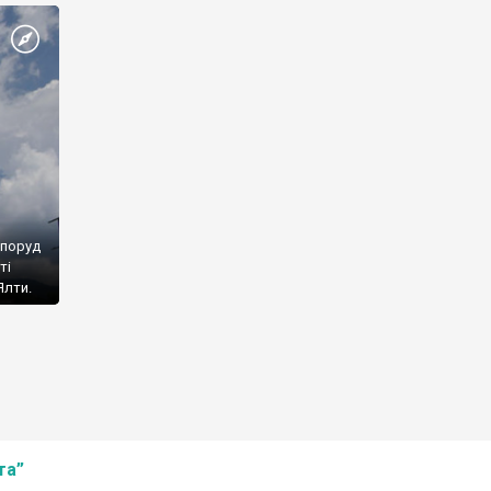
споруд
ті
Ялти.
та”