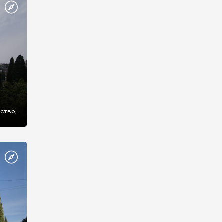
же
нство,