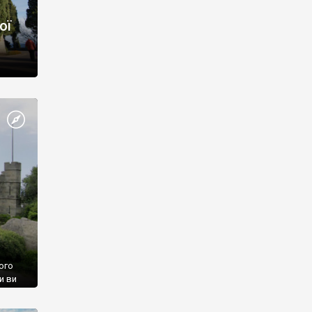
ої
ого
и ви