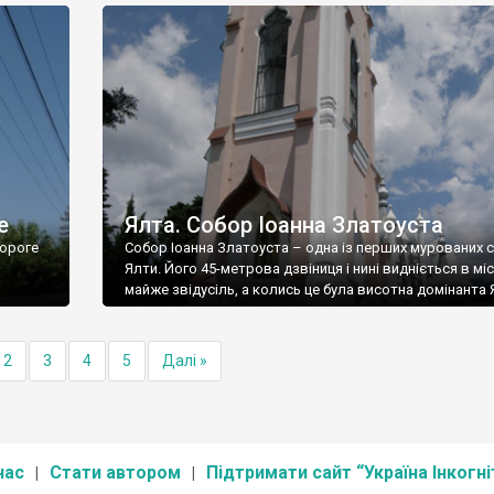
е
Ялта. Собор Іоанна Златоуста
ороге
Собор Іоанна Златоуста – одна із перших мурованих 
Ялти. Його 45-метрова дзвіниця і нині видніється в міс
майже звідусіль, а колись це була висотна домінанта 
2
3
4
5
Далі »
нас
Стати автором
Підтримати сайт “Україна Інкогні