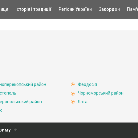
ниця
Історія і традиції
Регіони України
Закордон
Пам'
ноперекопський район
Феодосія
стополь
Чорноморський район
еропольський район
Ялта
к