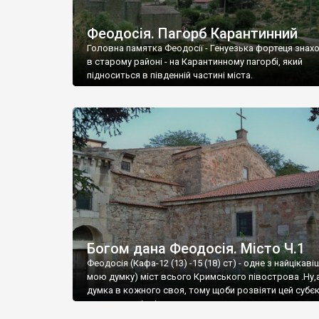
Феодосія. Пагорб Карантинний
Головна памятка Феодосії - Генуезька фортеця знах
в старому районі - на Карантинному пагорбі, який
підноситься в південній частині міста.
Богом дана Феодосія. Місто Ч.1
Феодосія (Кафа-12 (13) -15 (18) ст) - одне з найцікаві
мою думку) міст всього Кримського півострова .Ну,
думка в кожного своя, тому щоби розвіяти цей субєк
запрошую відвідати це