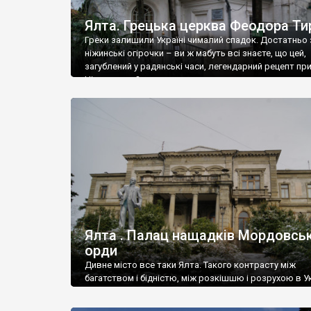
Ялта. Грецька церква Феодора Ти
Греки залишили Україні чималий спадок. Достатньо 
ніжинські огірочки – ви ж мабуть всі знаєте, що цей,
загублений у радянські часи, легендарний рецепт пр
Ніжин греки?
Ялта . Палац нащадків Мордовськ
орди
Дивне місто все таки Ялта. Такого контрасту між
багатством і бідністю, між розкішшю і розрухою в Ук
більше не знайдеш.