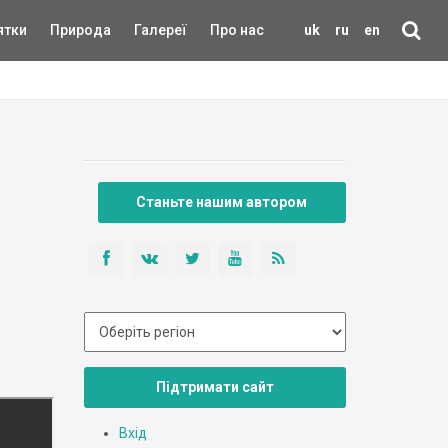
ятки
Природа
Галереї
Про нас
uk
ru
en
Станьте нашим автором
Підтримати сайт
Вхід