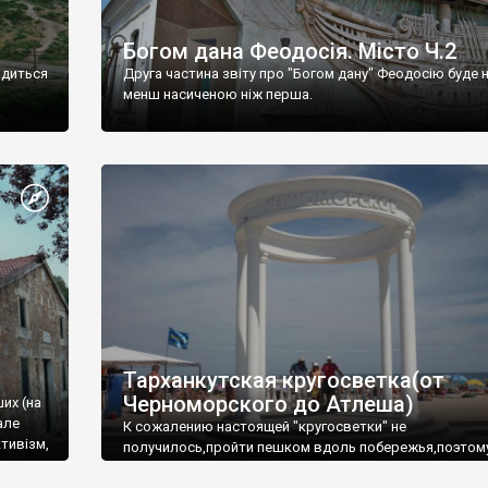
Богом дана Феодосія. Місто Ч.2
одиться
Друга частина звіту про "Богом дану" Феодосію буде 
менш насиченою ніж перша.
Тарханкутская кругосветка(от
Черноморского до Атлеша)
ших (на
але
К сожалению настоящей "кругосветки" не
тивізм,
получилось,пройти пешком вдоль побережья,поэтом
совершали радиальные вылазки из Оленевки.