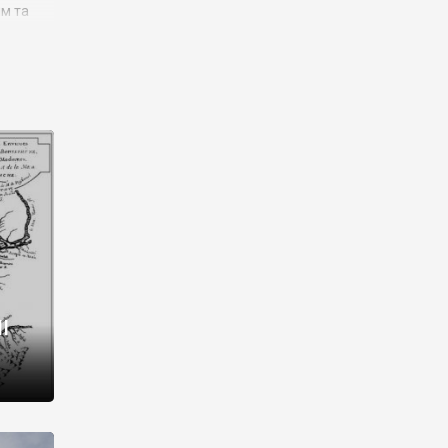
им та
ора і
є
го типу,
ей-
рний
ста:
 райони
від 2
I
і,
рукти,
 котрі