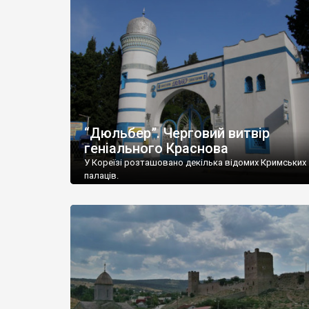
“Дюльбер”. Черговий витвір
геніального Краснова
У Кореїзі розташовано декілька відомих Кримських
палаців.