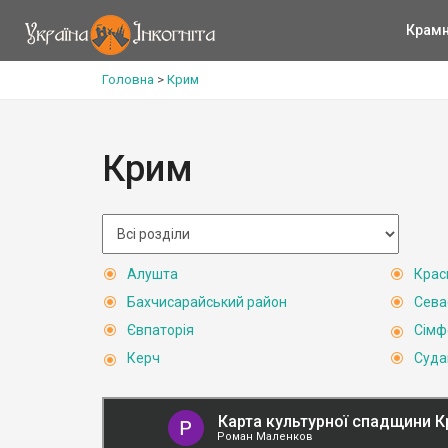
Крам
Головна
>
Крим
Крим
Алушта
Крас
Бахчисарайський район
Сева
Євпаторія
Сімф
Керч
Суда