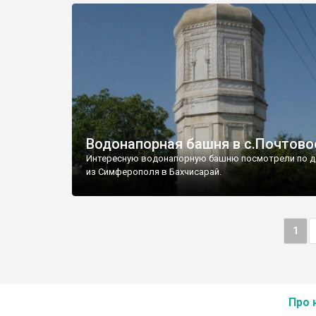
Водонапорная башня в с.Почтово
Интересную водонапорную башню посмотрели по д
из Симферополя в Бахчисарай.
1
Про 