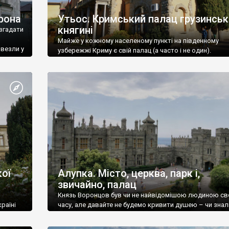
рона
Утьос. Кримський палац грузинськ
княгині
згадати
Майже у кожному населеному пункті на південному
ивезли у
узбережжі Криму є свій палац (а часто і не один).
ої
Алупка. Місто, церква, парк і,
звичайно, палац
Князь Воронцов був чи не найвідомішою людиною св
раїні
часу, але давайте не будемо кривити душею – чи знал
це прізвище до відвідин Алупки? Мабуть все таки ні.