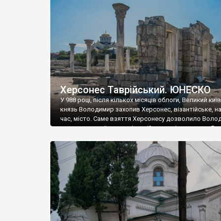
музею «Новгородський музей-заповідник» сотні арт
візантійської доби. Раритети викрадені з фондів об’
культурної спадщини ЮНЕСКО «Херсонеса Таврійсько
Офіційно – на виставку «Золото Візантії», але експер
влада в Україні вважають це лише […]
Херсонес Таврійський. ЮНЕСКО
У 988 році, після кількох місяців облоги, Великий киї
князь Володимир захопив Херсонес, візантійське, на
час, місто. Саме взяття Херсонесу дозволило Воло
диктувати свої умови візантійському імператору Вас
та одружитися з його дочкою Ганною. Цього ж року,
Херсонесі Володимир-язичник, став Василем-
християнином. А потім було Хрещення Русі. На честь
Херсонесу Таврійського названо місто […]