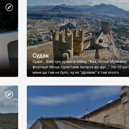
Судак
Судак... Вже чую крики в спину: "Ааа, попса! Муляжна
фортеця! Місце,туристами затерте до дір!..." Но то шо
мене ще там не було, ну не "дірявив" я там нічого...
принаймні до цього літа.