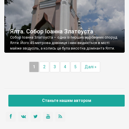
Ялта. Собор Іоанна Златоуста
Собор Іоанна Златоуста – одна із перших мурованих споруд
Ялти. Його 45-метрова дзвіниця і нині видніється в місті
майже звідусіль, а колись це була висотна домінанта Ялти.
1
2
3
4
5
Далі »
Станьте нашим автором