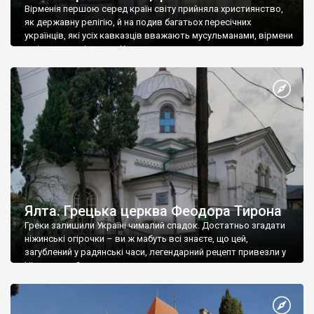
Вірменія першою серед країн світу прийняла християнство,
як державну релігію, й на подив багатьох пересічних
українців, які усіх кавказців вважають мусульманами, вірмени
є відданими вірянами Христа
Ялта. Грецька церква Феодора Тирона
Греки залишили Україні чималий спадок. Достатньо згадати
ніжинські огірочки – ви ж мабуть всі знаєте, що цей,
загублений у радянські часи, легендарний рецепт привезли у
Ніжин греки?