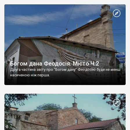
Богом дана Феодосія. Місто Ч.2
Друга частина звіту про "Богом дану" Феодосію буде не менш
насиченою ніж перша.