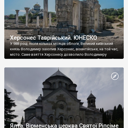
Херсонес Таврійський. ЮНЕСКО
У 988 році, після кількох місяців облоги, Великий київський
князь Володимир захопив Херсонес, візантійське, на той час,
місто. Саме взяття Херсонесу дозволило Володимиру
диктувати свої умови візантійському імператору Василю ІІ, та
одружитися з його дочкою Ганною. Цього ж року, в
Херсонесі Володимир-язичник, став Василем-християнином.
А потім було Хрещення Русі. На честь Херсонесу Таврійського
названо місто […]
Ялта. Вірменська церква Святої Ріпсіме