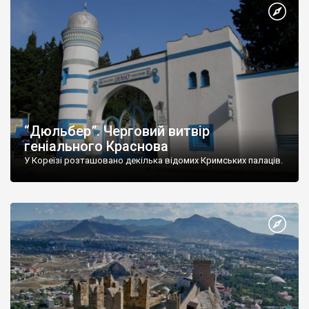
“Дюльбер”. Черговий витвір
геніального Краснова
У Кореїзі розташовано декілька відомих Кримських палаців.