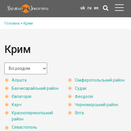
uk
ru
en
Головна
>
Крим
Крим
Алушта
Сімферопольський район
Бахчисарайський район
Судак
Євпаторія
Феодосія
Керч
Чорноморський район
Красноперекопський
Ялта
район
Севастополь