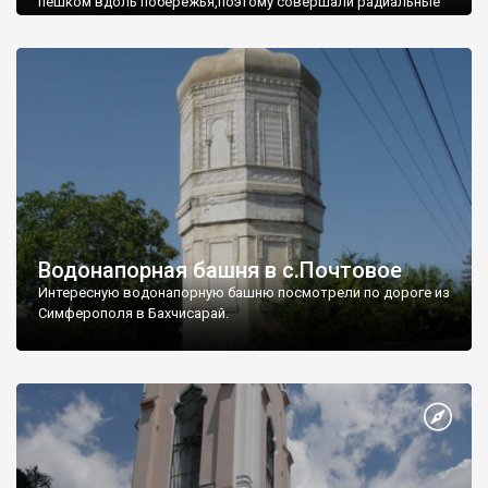
пешком вдоль побережья,поэтому совершали радиальные
вылазки из Оленевки.
Водонапорная башня в с.Почтовое
Интересную водонапорную башню посмотрели по дороге из
Симферополя в Бахчисарай.