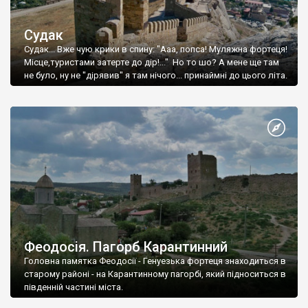
Судак
Судак... Вже чую крики в спину: "Ааа, попса! Муляжна фортеця!
Місце,туристами затерте до дір!..." Но то шо? А мене ще там
не було, ну не "дірявив" я там нічого... принаймні до цього літа.
Феодосія. Пагорб Карантинний
Головна памятка Феодосії - Генуезька фортеця знаходиться в
старому районі - на Карантинному пагорбі, який підноситься в
південній частині міста.