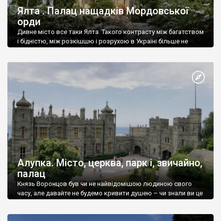
Ялта . Палац нащадків Мордовської
орди
Дивне місто все таки Ялта. Такого контрасту між багатством
і бідністю, між розкішшю і розрухою в Україні більше не
знайдеш.
Алупка. Місто, церква, парк і, звичайно,
палац
Князь Воронцов був чи не найвідомішою людиною свого
часу, але давайте не будемо кривити душею – чи знали ви це
прізвище до відвідин Алупки? Мабуть все таки ні.