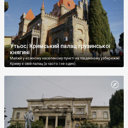
Утьос. Кримський палац грузинської
княгині
Майже у кожному населеному пункті на південному узбережжі
Криму є свій палац (а часто і не один).