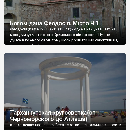
Богом дана Феодосія. Місто Ч.1
Феодосія (Кафа-12 (13) -15 (18) ст) - одне з найцікавіших (на
мою думку) міст всього Кримського півострова .Ну,але
думка в кожного своя, тому щоби розвіяти цей субєктивізм,
запрошую відвідати це
Тарханкутская кругосветка(от
Черноморского до Атлеша)
К сожалению настоящей "кругосветки" не получилось,пройти