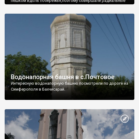
пешком вдоль побережья,поэтому совершали радиальные
вылазки из Оленевки.
Водонапорная башня в с.Почтовое
Интересную водонапорную башню посмотрели по дороге из
Симферополя в Бахчисарай.