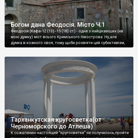
Богом дана Феодосія. Місто Ч.1
Феодосія (Кафа-12 (13) -15 (18) ст) - одне з найцікавіших (на
мою думку) міст всього Кримського півострова .Ну,але
думка в кожного своя, тому щоби розвіяти цей субєктивізм,
запрошую відвідати це
Тарханкутская кругосветка(от
Черноморского до Атлеша)
К сожалению настоящей "кругосветки" не получилось,пройти