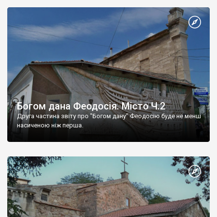
Богом дана Феодосія. Місто Ч.2
Друга частина звіту про "Богом дану" Феодосію буде не менш
насиченою ніж перша.