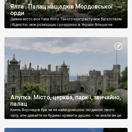
Ялта . Палац нащадків Мордовської
орди
Дивне місто все таки Ялта. Такого контрасту між багатством
і бідністю, між розкішшю і розрухою в Україні більше не
знайдеш.
Алупка. Місто, церква, парк і, звичайно,
палац
Князь Воронцов був чи не найвідомішою людиною свого
часу, але давайте не будемо кривити душею – чи знали ви це
прізвище до відвідин Алупки? Мабуть все таки ні.