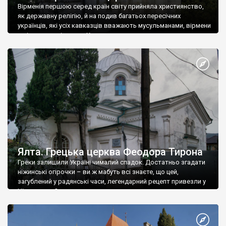
Вірменія першою серед країн світу прийняла християнство,
як державну релігію, й на подив багатьох пересічних
українців, які усіх кавказців вважають мусульманами, вірмени
є відданими вірянами Христа
Ялта. Грецька церква Феодора Тирона
Греки залишили Україні чималий спадок. Достатньо згадати
ніжинські огірочки – ви ж мабуть всі знаєте, що цей,
загублений у радянські часи, легендарний рецепт привезли у
Ніжин греки?