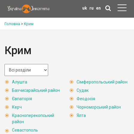
uk
ru
en
Головна
>
Крим
Крим
Алушта
Сімферопольський район
Бахчисарайський район
Судак
Євпаторія
Феодосія
Керч
Чорноморський район
Красноперекопський
Ялта
район
Севастополь