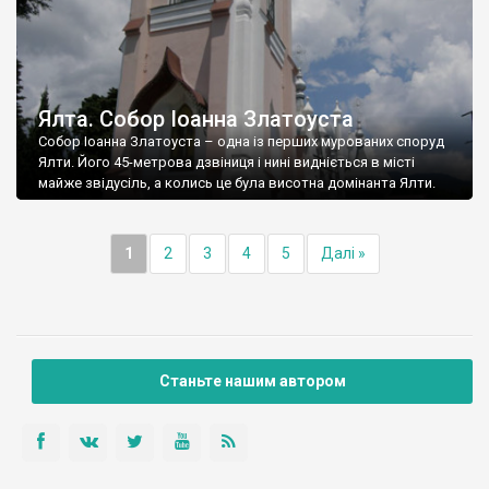
Ялта. Собор Іоанна Златоуста
Собор Іоанна Златоуста – одна із перших мурованих споруд
Ялти. Його 45-метрова дзвіниця і нині видніється в місті
майже звідусіль, а колись це була висотна домінанта Ялти.
1
2
3
4
5
Далі »
Станьте нашим автором