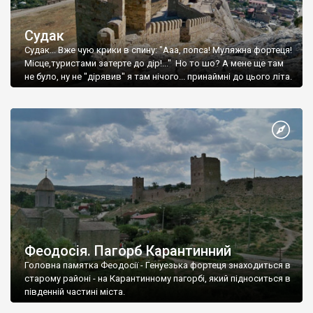
Судак
Судак... Вже чую крики в спину: "Ааа, попса! Муляжна фортеця!
Місце,туристами затерте до дір!..." Но то шо? А мене ще там
не було, ну не "дірявив" я там нічого... принаймні до цього літа.
Феодосія. Пагорб Карантинний
Головна памятка Феодосії - Генуезька фортеця знаходиться в
старому районі - на Карантинному пагорбі, який підноситься в
південній частині міста.