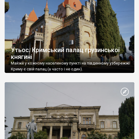
Утьос. Кримський палац грузинської
княгині
Майже у кожному населеному пункті на південному узбережжі
Криму є свій палац (а часто і не один).