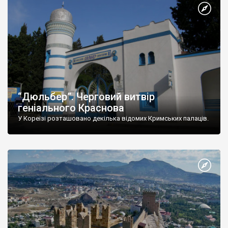
“Дюльбер”. Черговий витвір
геніального Краснова
У Кореїзі розташовано декілька відомих Кримських палаців.