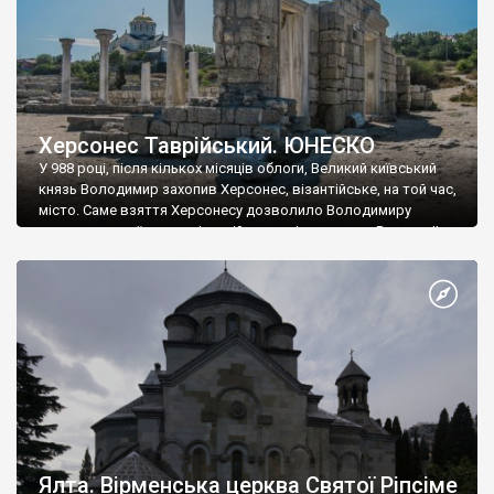
Херсонес Таврійський. ЮНЕСКО
У 988 році, після кількох місяців облоги, Великий київський
князь Володимир захопив Херсонес, візантійське, на той час,
місто. Саме взяття Херсонесу дозволило Володимиру
диктувати свої умови візантійському імператору Василю ІІ, та
одружитися з його дочкою Ганною. Цього ж року, в
Херсонесі Володимир-язичник, став Василем-християнином.
А потім було Хрещення Русі. На честь Херсонесу Таврійського
названо місто […]
Ялта. Вірменська церква Святої Ріпсіме