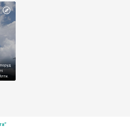
споруд
ті
Ялти.
та”