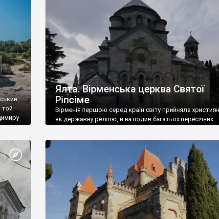
ефактів
називаються «повстяками» (postaki)…” “Вино. Крим
єкту
виробляє відмінне вино і його вдосталь: воно все ду
го».
легке біле і дуже […]
ти та
Ялта. Вірменська церква Святої
Ріпсіме
вський
 той
Вірменія першою серед країн світу прийняла христия
димиру
як державну релігію, й на подив багатьох пересічних
илю ІІ,
українців, які усіх кавказців вважають мусульманами,
 в
вірмени є відданими вірянами Христа