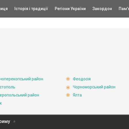
ниця
Історія і традиції
Регіони України
Закордон
Пам'
ноперекопський район
Феодосія
стополь
Чорноморський район
еропольський район
Ялта
к