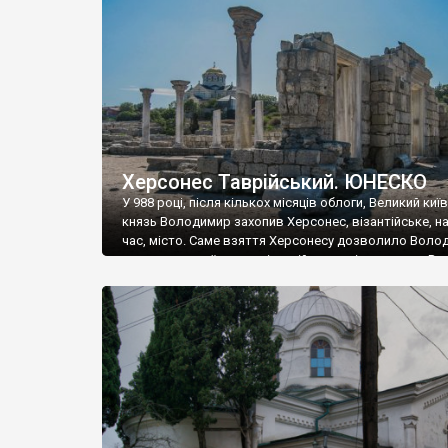
музею «Новгородський музей-заповідник» сотні арт
візантійської доби. Раритети викрадені з фондів об’
культурної спадщини ЮНЕСКО «Херсонеса Таврійсько
Офіційно – на виставку «Золото Візантії», але експер
влада в Україні вважають це лише […]
Херсонес Таврійський. ЮНЕСКО
У 988 році, після кількох місяців облоги, Великий киї
князь Володимир захопив Херсонес, візантійське, на
час, місто. Саме взяття Херсонесу дозволило Воло
диктувати свої умови візантійському імператору Вас
та одружитися з його дочкою Ганною. Цього ж року,
Херсонесі Володимир-язичник, став Василем-
християнином. А потім було Хрещення Русі. На честь
Херсонесу Таврійського названо місто […]