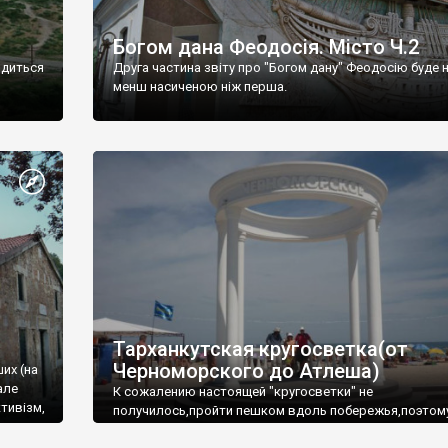
Богом дана Феодосія. Місто Ч.2
одиться
Друга частина звіту про "Богом дану" Феодосію буде 
менш насиченою ніж перша.
Тарханкутская кругосветка(от
Черноморского до Атлеша)
ших (на
але
К сожалению настоящей "кругосветки" не
тивізм,
получилось,пройти пешком вдоль побережья,поэтом
совершали радиальные вылазки из Оленевки.