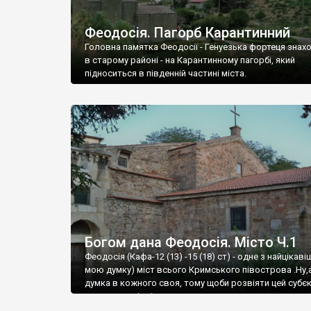
Феодосія. Пагорб Карантинний
Головна памятка Феодосії - Генуезька фортеця знах
в старому районі - на Карантинному пагорбі, який
підноситься в південній частині міста.
Богом дана Феодосія. Місто Ч.1
Феодосія (Кафа-12 (13) -15 (18) ст) - одне з найцікаві
мою думку) міст всього Кримського півострова .Ну,
думка в кожного своя, тому щоби розвіяти цей субєк
запрошую відвідати це