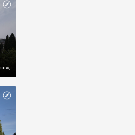
же
нство,