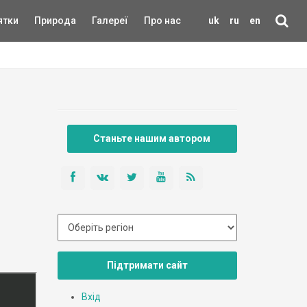
ятки
Природа
Галереї
Про нас
uk
ru
en
Станьте нашим автором
Підтримати сайт
Вхід