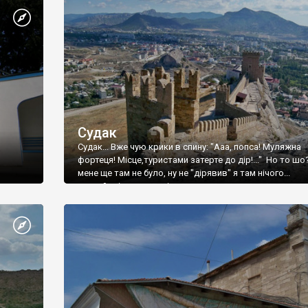
Судак
Судак... Вже чую крики в спину: "Ааа, попса! Муляжна
фортеця! Місце,туристами затерте до дір!..." Но то шо
мене ще там не було, ну не "дірявив" я там нічого...
принаймні до цього літа.