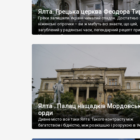
Ялта. Грецька церква Феодора Ти
Греки залишили Україні чималий спадок. Достатньо 
ніжинські огірочки – ви ж мабуть всі знаєте, що цей,
загублений у радянські часи, легендарний рецепт пр
Ніжин греки?
Ялта . Палац нащадків Мордовськ
орди
Дивне місто все таки Ялта. Такого контрасту між
багатством і бідністю, між розкішшю і розрухою в Ук
більше не знайдеш.