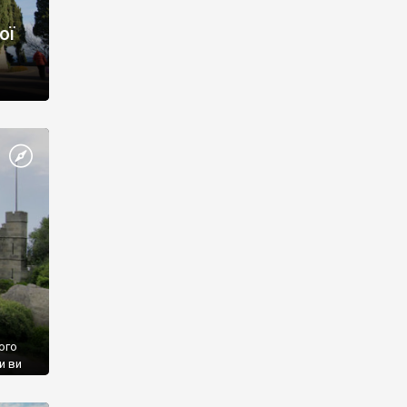
ої
ого
и ви