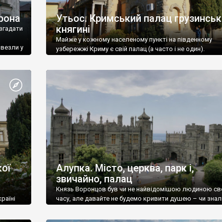
рона
Утьос. Кримський палац грузинськ
княгині
згадати
Майже у кожному населеному пункті на південному
ивезли у
узбережжі Криму є свій палац (а часто і не один).
ої
Алупка. Місто, церква, парк і,
звичайно, палац
Князь Воронцов був чи не найвідомішою людиною св
раїні
часу, але давайте не будемо кривити душею – чи знал
це прізвище до відвідин Алупки? Мабуть все таки ні.