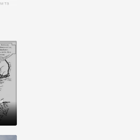
им та
ора і
є
го типу,
ей-
рний
ста:
 райони
від 2
I
і,
рукти,
 котрі