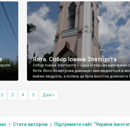
е
Ялта. Собор Іоанна Златоуста
ороге
Собор Іоанна Златоуста – одна із перших мурованих 
Ялти. Його 45-метрова дзвіниця і нині видніється в міс
майже звідусіль, а колись це була висотна домінанта 
2
3
4
5
Далі »
нас
Стати автором
Підтримати сайт “Україна Інкогні