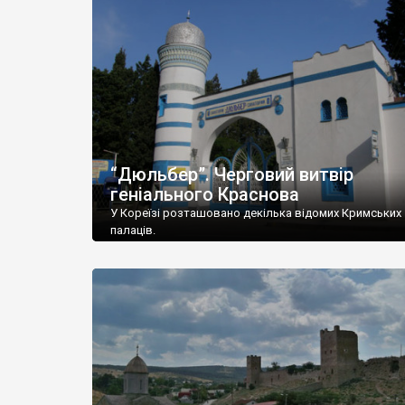
“Дюльбер”. Черговий витвір
геніального Краснова
У Кореїзі розташовано декілька відомих Кримських
палаців.