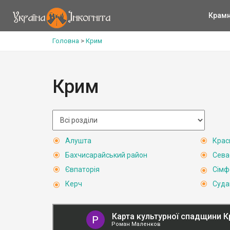
Крам
Головна
>
Крим
Крим
Алушта
Крас
Бахчисарайський район
Сева
Євпаторія
Сімф
Керч
Суда