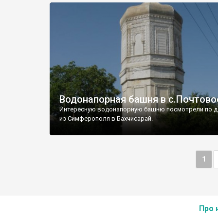
Водонапорная башня в с.Почтово
Интересную водонапорную башню посмотрели по д
из Симферополя в Бахчисарай.
1
Про 