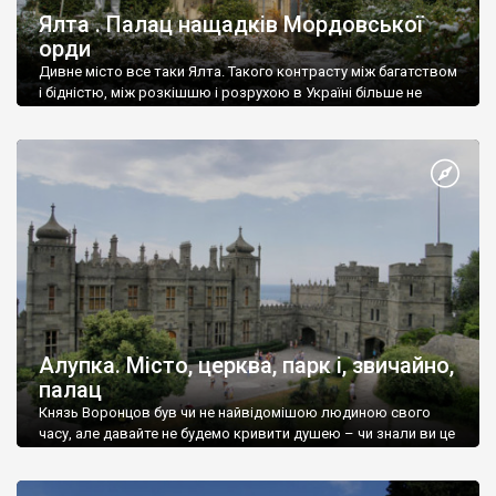
Ялта . Палац нащадків Мордовської
орди
Дивне місто все таки Ялта. Такого контрасту між багатством
і бідністю, між розкішшю і розрухою в Україні більше не
знайдеш.
Алупка. Місто, церква, парк і, звичайно,
палац
Князь Воронцов був чи не найвідомішою людиною свого
часу, але давайте не будемо кривити душею – чи знали ви це
прізвище до відвідин Алупки? Мабуть все таки ні.