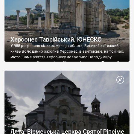
Херсонес Таврійський. ЮНЕСКО
У 988 році, після кількох місяців облоги, Великий київський
князь Володимир захопив Херсонес, візантійське, на той час,
місто. Саме взяття Херсонесу дозволило Володимиру
диктувати свої умови візантійському імператору Василю ІІ, та
одружитися з його дочкою Ганною. Цього ж року, в
Херсонесі Володимир-язичник, став Василем-християнином.
А потім було Хрещення Русі. На честь Херсонесу Таврійського
названо місто […]
Ялта. Вірменська церква Святої Ріпсіме