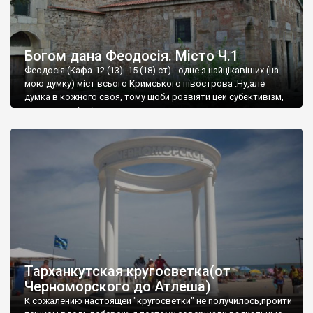
Богом дана Феодосія. Місто Ч.1
Феодосія (Кафа-12 (13) -15 (18) ст) - одне з найцікавіших (на
мою думку) міст всього Кримського півострова .Ну,але
думка в кожного своя, тому щоби розвіяти цей субєктивізм,
запрошую відвідати це
Тарханкутская кругосветка(от
Черноморского до Атлеша)
К сожалению настоящей "кругосветки" не получилось,пройти