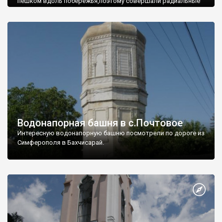
пешком вдоль побережья,поэтому совершали радиальные
вылазки из Оленевки.
Водонапорная башня в с.Почтовое
Интересную водонапорную башню посмотрели по дороге из
Симферополя в Бахчисарай.