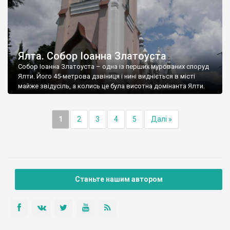
Ялта. Собор Іоанна Златоуста
Собор Іоанна Златоуста – одна із перших мурованих споруд
Ялти. Його 45-метрова дзвіниця і нині видніється в місті
майже звідусіль, а колись це була висотна домінанта Ялти.
1
2
3
4
5
Далі »
Станьте нашим автором