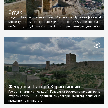
Судак
Судак... Вже чую крики в спину: "Ааа, попса! Муляжна фортеця!
Місце,туристами затерте до дір!..." Но то шо? А мене ще там
не було, ну не "дірявив" я там нічого... принаймні до цього літа.
Феодосія. Пагорб Карантинний
Головна памятка Феодосії - Генуезька фортеця знаходиться в
старому районі - на Карантинному пагорбі, який підноситься в
південній частині міста.