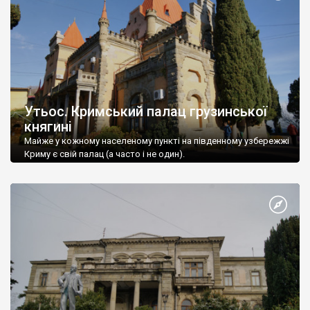
Утьос. Кримський палац грузинської
княгині
Майже у кожному населеному пункті на південному узбережжі
Криму є свій палац (а часто і не один).