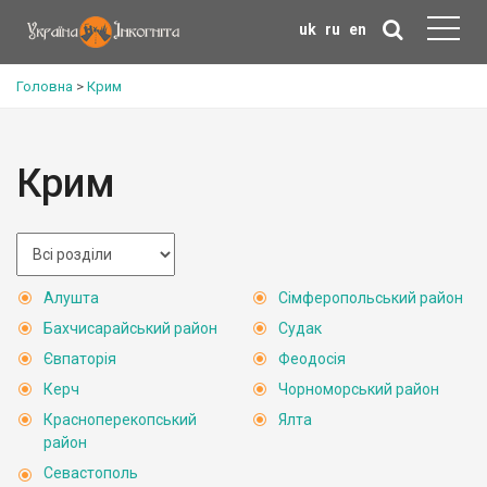
uk
ru
en
Головна
>
Крим
Крим
Алушта
Сімферопольський район
Бахчисарайський район
Судак
Євпаторія
Феодосія
Керч
Чорноморський район
Красноперекопський
Ялта
район
Севастополь