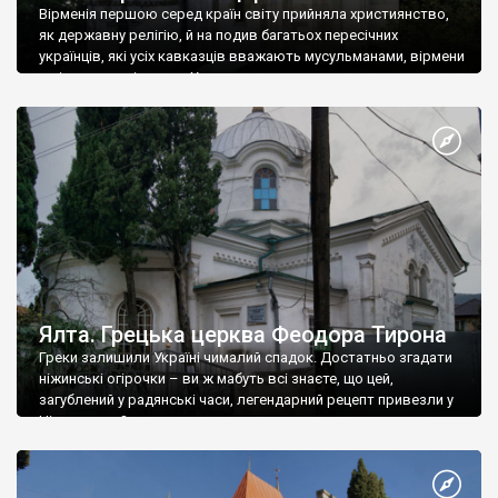
Вірменія першою серед країн світу прийняла християнство,
як державну релігію, й на подив багатьох пересічних
українців, які усіх кавказців вважають мусульманами, вірмени
є відданими вірянами Христа
Ялта. Грецька церква Феодора Тирона
Греки залишили Україні чималий спадок. Достатньо згадати
ніжинські огірочки – ви ж мабуть всі знаєте, що цей,
загублений у радянські часи, легендарний рецепт привезли у
Ніжин греки?