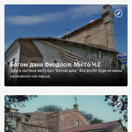
Богом дана Феодосія. Місто Ч.2
Друга частина звіту про "Богом дану" Феодосію буде не менш
насиченою ніж перша.