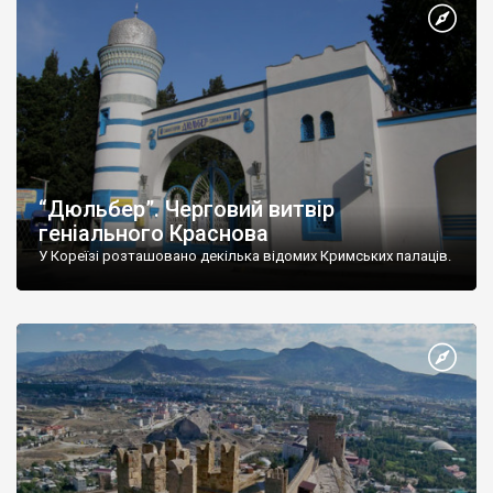
“Дюльбер”. Черговий витвір
геніального Краснова
У Кореїзі розташовано декілька відомих Кримських палаців.