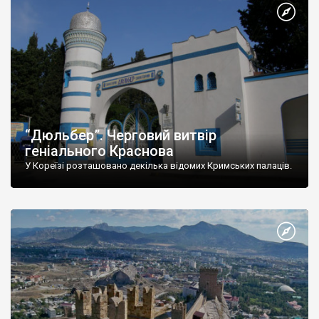
“Дюльбер”. Черговий витвір
геніального Краснова
У Кореїзі розташовано декілька відомих Кримських палаців.