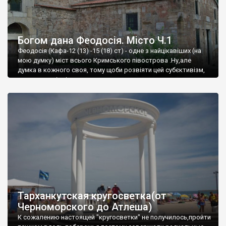
Богом дана Феодосія. Місто Ч.1
Феодосія (Кафа-12 (13) -15 (18) ст) - одне з найцікавіших (на
мою думку) міст всього Кримського півострова .Ну,але
думка в кожного своя, тому щоби розвіяти цей субєктивізм,
запрошую відвідати це
Тарханкутская кругосветка(от
Черноморского до Атлеша)
К сожалению настоящей "кругосветки" не получилось,пройти