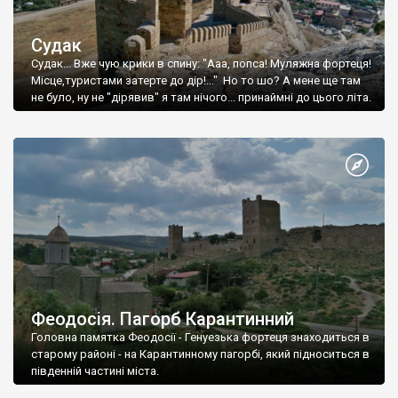
Судак
Судак... Вже чую крики в спину: "Ааа, попса! Муляжна фортеця!
Місце,туристами затерте до дір!..." Но то шо? А мене ще там
не було, ну не "дірявив" я там нічого... принаймні до цього літа.
Феодосія. Пагорб Карантинний
Головна памятка Феодосії - Генуезька фортеця знаходиться в
старому районі - на Карантинному пагорбі, який підноситься в
південній частині міста.