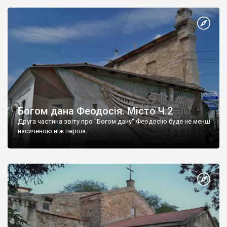
Богом дана Феодосія. Місто Ч.2
Друга частина звіту про "Богом дану" Феодосію буде не менш
насиченою ніж перша.