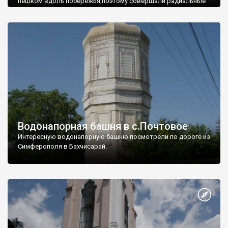
пешком вдоль побережья,поэтому совершали радиальные
вылазки из Оленевки.
Водонапорная башня в с.Почтовое
Интересную водонапорную башню посмотрели по дороге из
Симферополя в Бахчисарай.