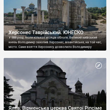
Херсонес Таврійський. ЮНЕСКО
У 988 році, після кількох місяців облоги, Великий київський
князь Володимир захопив Херсонес, візантійське, на той час,
місто. Саме взяття Херсонесу дозволило Володимиру
диктувати свої умови візантійському імператору Василю ІІ, та
одружитися з його дочкою Ганною. Цього ж року, в
Херсонесі Володимир-язичник, став Василем-християнином.
А потім було Хрещення Русі. На честь Херсонесу Таврійського
названо місто […]
Ялта. Вірменська церква Святої Ріпсіме