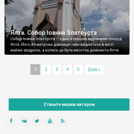
Ялта. Собор Іоанна Златоуста
Собор Іоанна Златоуста – одна із перших мурованих споруд
Ялти. Його 45-метрова дзвіниця і нині видніється в місті
майже звідусіль, а колись це була висотна домінанта Ялти.
1
2
3
4
5
Далі »
Станьте нашим автором