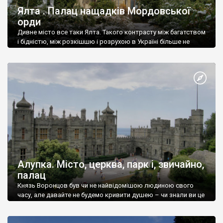
Ялта . Палац нащадків Мордовської
орди
Дивне місто все таки Ялта. Такого контрасту між багатством
і бідністю, між розкішшю і розрухою в Україні більше не
знайдеш.
Алупка. Місто, церква, парк і, звичайно,
палац
Князь Воронцов був чи не найвідомішою людиною свого
часу, але давайте не будемо кривити душею – чи знали ви це
прізвище до відвідин Алупки? Мабуть все таки ні.