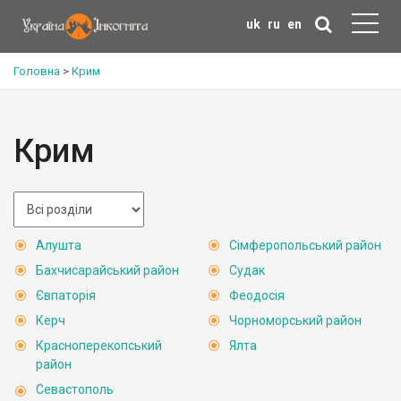
uk
ru
en
Головна
>
Крим
Крим
Алушта
Сімферопольський район
Бахчисарайський район
Судак
Євпаторія
Феодосія
Керч
Чорноморський район
Красноперекопський
Ялта
район
Севастополь