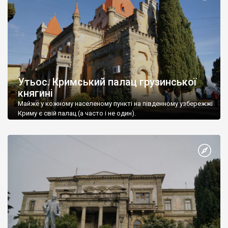
Утьос. Кримський палац грузинської
княгині
Майже у кожному населеному пункті на південному узбережжі
Криму є свій палац (а часто і не один).