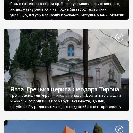
Вірменія першою серед країн світу прийняла християнство,
як державну релігію, й на подив багатьох пересічних
українців, які усіх кавказців вважають мусульманами, вірмени
є відданими вірянами Христа
Ялта. Грецька церква Феодора Тирона
Греки залишили Україні чималий спадок. Достатньо згадати
ніжинські огірочки – ви ж мабуть всі знаєте, що цей,
загублений у радянські часи, легендарний рецепт привезли у
Ніжин греки?