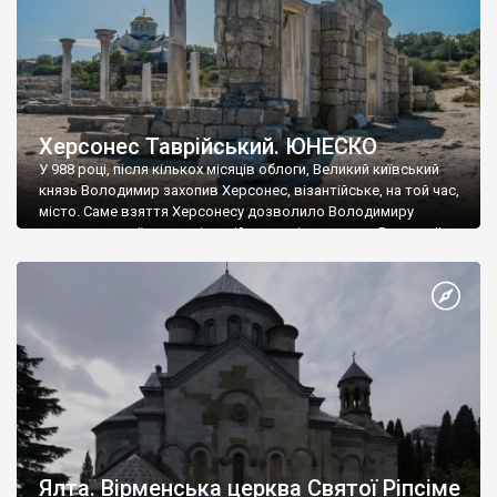
Херсонес Таврійський. ЮНЕСКО
У 988 році, після кількох місяців облоги, Великий київський
князь Володимир захопив Херсонес, візантійське, на той час,
місто. Саме взяття Херсонесу дозволило Володимиру
диктувати свої умови візантійському імператору Василю ІІ, та
одружитися з його дочкою Ганною. Цього ж року, в
Херсонесі Володимир-язичник, став Василем-християнином.
А потім було Хрещення Русі. На честь Херсонесу Таврійського
названо місто […]
Ялта. Вірменська церква Святої Ріпсіме