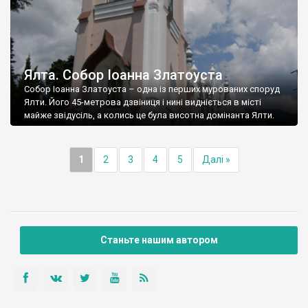
Ялта. Собор Іоанна Златоуста
Собор Іоанна Златоуста – одна із перших мурованих споруд
Ялти. Його 45-метрова дзвіниця і нині видніється в місті
майже звідусіль, а колись це була висотна домінанта Ялти.
1
2
3
4
5
Далі »
Станьте нашим автором