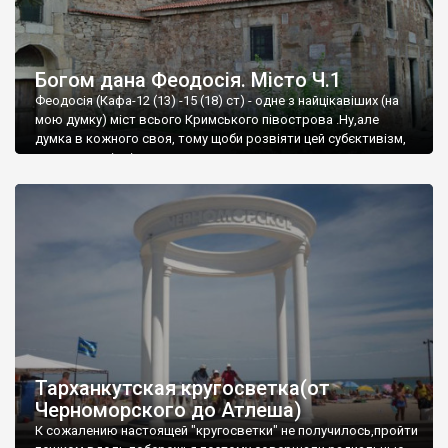
Богом дана Феодосія. Місто Ч.1
Феодосія (Кафа-12 (13) -15 (18) ст) - одне з найцікавіших (на
мою думку) міст всього Кримського півострова .Ну,але
думка в кожного своя, тому щоби розвіяти цей субєктивізм,
запрошую відвідати це
Тарханкутская кругосветка(от
Черноморского до Атлеша)
К сожалению настоящей "кругосветки" не получилось,пройти