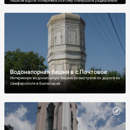
пешком вдоль побережья,поэтому совершали радиальные
вылазки из Оленевки.
Водонапорная башня в с.Почтовое
Интересную водонапорную башню посмотрели по дороге из
Симферополя в Бахчисарай.