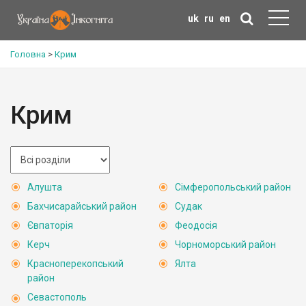
uk
ru
en
Головна
>
Крим
Крим
Алушта
Сімферопольський район
Бахчисарайський район
Судак
Євпаторія
Феодосія
Керч
Чорноморський район
Красноперекопський
Ялта
район
Севастополь