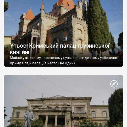
Утьос. Кримський палац грузинської
княгині
Майже у кожному населеному пункті на південному узбережжі
Криму є свій палац (а часто і не один).