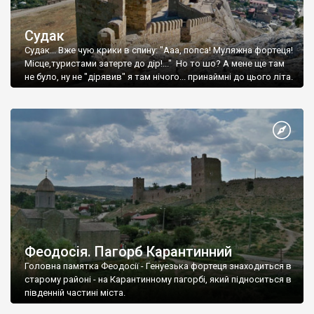
Судак
Судак... Вже чую крики в спину: "Ааа, попса! Муляжна фортеця!
Місце,туристами затерте до дір!..." Но то шо? А мене ще там
не було, ну не "дірявив" я там нічого... принаймні до цього літа.
Феодосія. Пагорб Карантинний
Головна памятка Феодосії - Генуезька фортеця знаходиться в
старому районі - на Карантинному пагорбі, який підноситься в
південній частині міста.