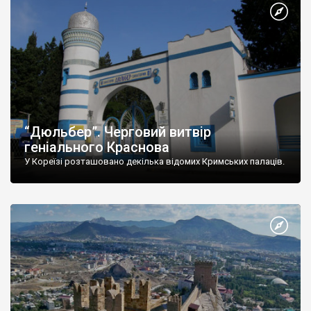
“Дюльбер”. Черговий витвір
геніального Краснова
У Кореїзі розташовано декілька відомих Кримських палаців.