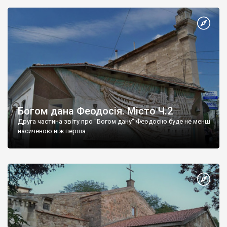
Богом дана Феодосія. Місто Ч.2
Друга частина звіту про "Богом дану" Феодосію буде не менш
насиченою ніж перша.