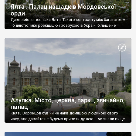
Ялта . Палац нащадків Мордовської
орди
Дивне місто все таки Ялта. Такого контрасту між багатством
і бідністю, між розкішшю і розрухою в Україні більше не
знайдеш.
Алупка. Місто, церква, парк і, звичайно,
палац
Князь Воронцов був чи не найвідомішою людиною свого
часу, але давайте не будемо кривити душею – чи знали ви це
прізвище до відвідин Алупки? Мабуть все таки ні.