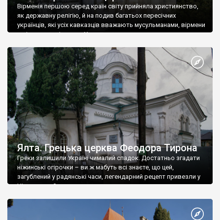
Вірменія першою серед країн світу прийняла християнство,
як державну релігію, й на подив багатьох пересічних
українців, які усіх кавказців вважають мусульманами, вірмени
є відданими вірянами Христа
Ялта. Грецька церква Феодора Тирона
Греки залишили Україні чималий спадок. Достатньо згадати
ніжинські огірочки – ви ж мабуть всі знаєте, що цей,
загублений у радянські часи, легендарний рецепт привезли у
Ніжин греки?