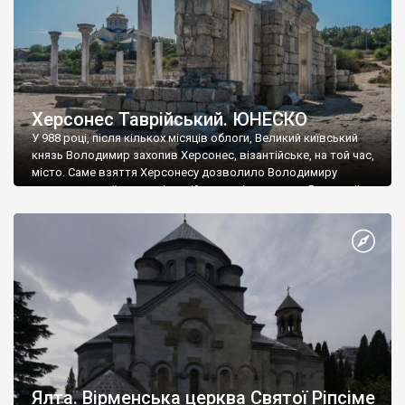
Херсонес Таврійський. ЮНЕСКО
У 988 році, після кількох місяців облоги, Великий київський
князь Володимир захопив Херсонес, візантійське, на той час,
місто. Саме взяття Херсонесу дозволило Володимиру
диктувати свої умови візантійському імператору Василю ІІ, та
одружитися з його дочкою Ганною. Цього ж року, в
Херсонесі Володимир-язичник, став Василем-християнином.
А потім було Хрещення Русі. На честь Херсонесу Таврійського
названо місто […]
Ялта. Вірменська церква Святої Ріпсіме