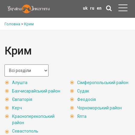
uk
ru
en
Головна
>
Крим
Крим
Алушта
Сімферопольський район
Бахчисарайський район
Судак
Євпаторія
Феодосія
Керч
Чорноморський район
Красноперекопський
Ялта
район
Севастополь