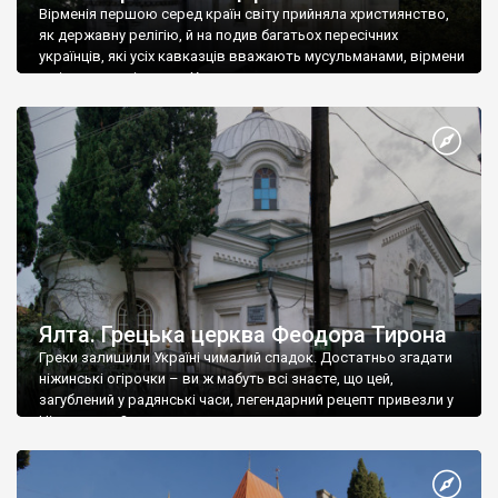
Вірменія першою серед країн світу прийняла християнство,
як державну релігію, й на подив багатьох пересічних
українців, які усіх кавказців вважають мусульманами, вірмени
є відданими вірянами Христа
Ялта. Грецька церква Феодора Тирона
Греки залишили Україні чималий спадок. Достатньо згадати
ніжинські огірочки – ви ж мабуть всі знаєте, що цей,
загублений у радянські часи, легендарний рецепт привезли у
Ніжин греки?