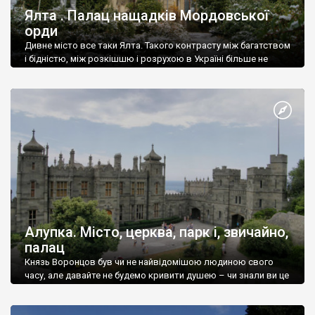
Ялта . Палац нащадків Мордовської
орди
Дивне місто все таки Ялта. Такого контрасту між багатством
і бідністю, між розкішшю і розрухою в Україні більше не
знайдеш.
Алупка. Місто, церква, парк і, звичайно,
палац
Князь Воронцов був чи не найвідомішою людиною свого
часу, але давайте не будемо кривити душею – чи знали ви це
прізвище до відвідин Алупки? Мабуть все таки ні.