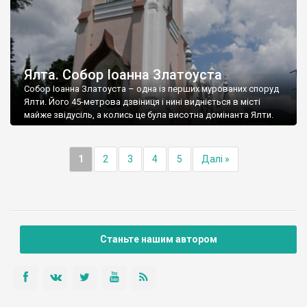
Ялта. Собор Іоанна Златоуста
Собор Іоанна Златоуста – одна із перших мурованих споруд
Ялти. Його 45-метрова дзвіниця і нині видніється в місті
майже звідусіль, а колись це була висотна домінанта Ялти.
1
2
3
4
5
Далі »
Станьте нашим автором