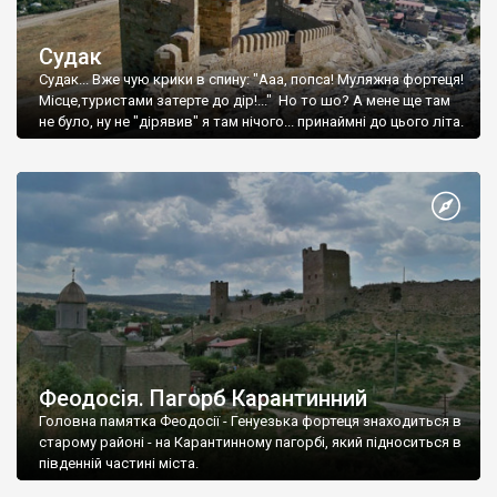
Судак
Судак... Вже чую крики в спину: "Ааа, попса! Муляжна фортеця!
Місце,туристами затерте до дір!..." Но то шо? А мене ще там
не було, ну не "дірявив" я там нічого... принаймні до цього літа.
Феодосія. Пагорб Карантинний
Головна памятка Феодосії - Генуезька фортеця знаходиться в
старому районі - на Карантинному пагорбі, який підноситься в
південній частині міста.