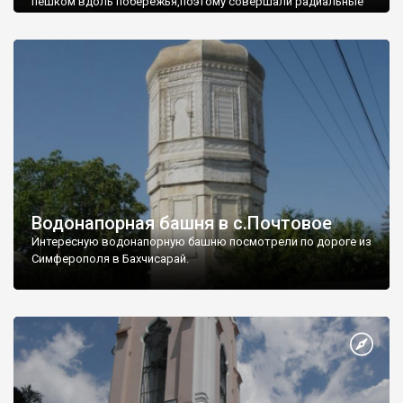
пешком вдоль побережья,поэтому совершали радиальные
вылазки из Оленевки.
Водонапорная башня в с.Почтовое
Интересную водонапорную башню посмотрели по дороге из
Симферополя в Бахчисарай.