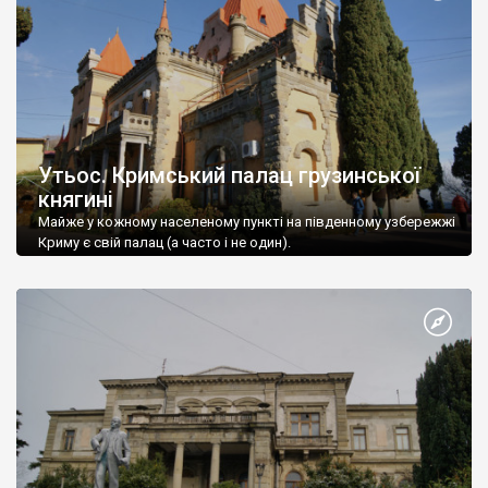
Утьос. Кримський палац грузинської
княгині
Майже у кожному населеному пункті на південному узбережжі
Криму є свій палац (а часто і не один).