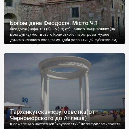
Богом дана Феодосія. Місто Ч.1
Феодосія (Кафа-12 (13) -15 (18) ст) - одне з найцікавіших (на
мою думку) міст всього Кримського півострова .Ну,але
думка в кожного своя, тому щоби розвіяти цей субєктивізм,
запрошую відвідати це
Тарханкутская кругосветка(от
Черноморского до Атлеша)
К сожалению настоящей "кругосветки" не получилось,пройти