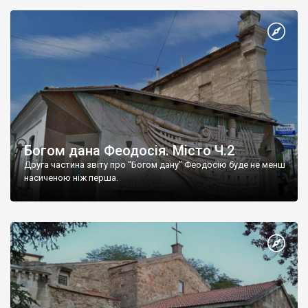
Богом дана Феодосія. Місто Ч.2
Друга частина звіту про "Богом дану" Феодосію буде не менш
насиченою ніж перша.