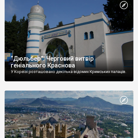
“Дюльбер”. Черговий витвір
геніального Краснова
У Кореїзі розташовано декілька відомих Кримських палаців.