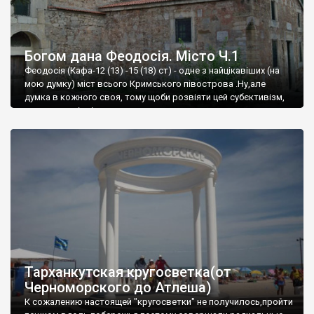
Богом дана Феодосія. Місто Ч.1
Феодосія (Кафа-12 (13) -15 (18) ст) - одне з найцікавіших (на
мою думку) міст всього Кримського півострова .Ну,але
думка в кожного своя, тому щоби розвіяти цей субєктивізм,
запрошую відвідати це
Тарханкутская кругосветка(от
Черноморского до Атлеша)
К сожалению настоящей "кругосветки" не получилось,пройти