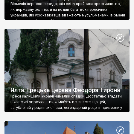
Вірменія першою серед країн світу прийняла християнство,
як державну релігію, й на подив багатьох пересічних
українців, які усіх кавказців вважають мусульманами, вірмени
є відданими вірянами Христа
Ялта. Грецька церква Феодора Тирона
Греки залишили Україні чималий спадок. Достатньо згадати
ніжинські огірочки – ви ж мабуть всі знаєте, що цей,
загублений у радянські часи, легендарний рецепт привезли у
Ніжин греки?