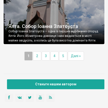
Ялта. Собор Іоанна Златоуста
Собор Іоанна Златоуста – одна із перших мурованих споруд
Ялти. Його 45-метрова дзвіниця і нині видніється в місті
майже звідусіль, а колись це була висотна домінанта Ялти.
1
2
3
4
5
Далі »
Станьте нашим автором