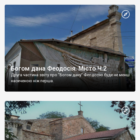
Богом дана Феодосія. Місто Ч.2
Друга частина звіту про "Богом дану" Феодосію буде не менш
насиченою ніж перша.