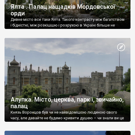
Ялта . Палац нащадків Мордовської
орди
Дивне місто все таки Ялта. Такого контрасту між багатством
і бідністю, між розкішшю і розрухою в Україні більше не
знайдеш.
Алупка. Місто, церква, парк і, звичайно,
палац
Князь Воронцов був чи не найвідомішою людиною свого
часу, але давайте не будемо кривити душею – чи знали ви це
прізвище до відвідин Алупки? Мабуть все таки ні.