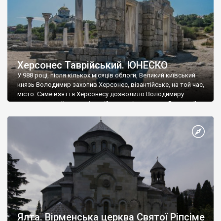
Херсонес Таврійський. ЮНЕСКО
У 988 році, після кількох місяців облоги, Великий київський
князь Володимир захопив Херсонес, візантійське, на той час,
місто. Саме взяття Херсонесу дозволило Володимиру
диктувати свої умови візантійському імператору Василю ІІ, та
одружитися з його дочкою Ганною. Цього ж року, в
Херсонесі Володимир-язичник, став Василем-християнином.
А потім було Хрещення Русі. На честь Херсонесу Таврійського
названо місто […]
Ялта. Вірменська церква Святої Ріпсіме