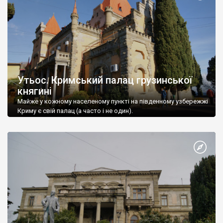
Утьос. Кримський палац грузинської
княгині
Майже у кожному населеному пункті на південному узбережжі
Криму є свій палац (а часто і не один).