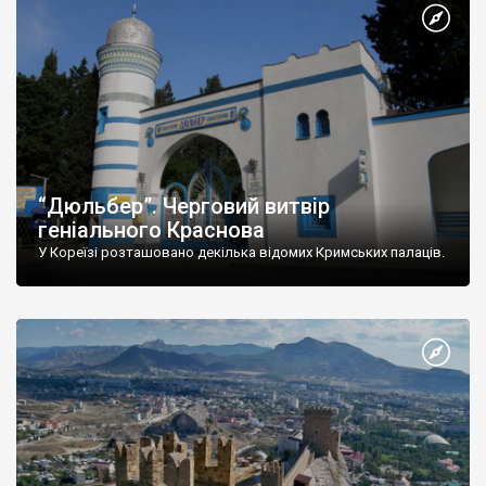
“Дюльбер”. Черговий витвір
геніального Краснова
У Кореїзі розташовано декілька відомих Кримських палаців.