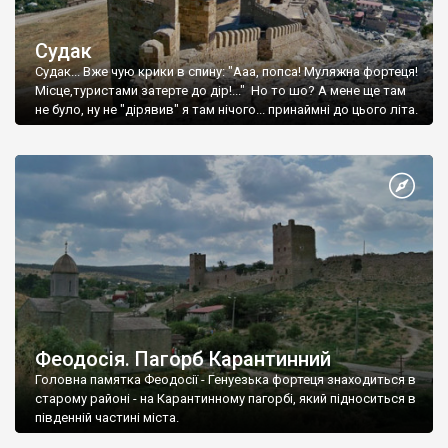
Судак
Судак... Вже чую крики в спину: "Ааа, попса! Муляжна фортеця!
Місце,туристами затерте до дір!..." Но то шо? А мене ще там
не було, ну не "дірявив" я там нічого... принаймні до цього літа.
Феодосія. Пагорб Карантинний
Головна памятка Феодосії - Генуезька фортеця знаходиться в
старому районі - на Карантинному пагорбі, який підноситься в
південній частині міста.