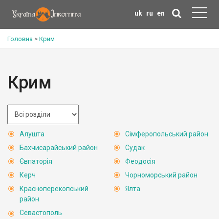
uk
ru
en
Головна
>
Крим
Крим
Алушта
Сімферопольський район
Бахчисарайський район
Судак
Євпаторія
Феодосія
Керч
Чорноморський район
Красноперекопський
Ялта
район
Севастополь