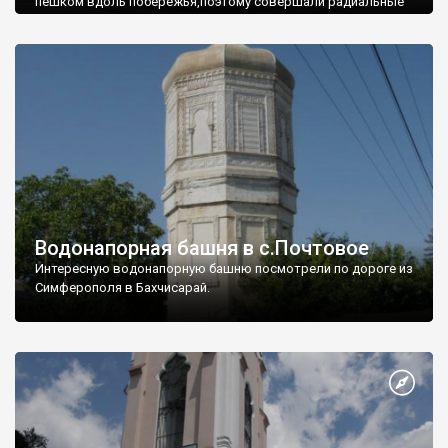
пешком вдоль побережья,поэтому совершали радиальные
вылазки из Оленевки.
Водонапорная башня в с.Почтовое
Интересную водонапорную башню посмотрели по дороге из
Симферополя в Бахчисарай.