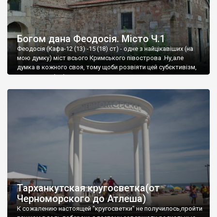
Богом дана Феодосія. Місто Ч.1
Феодосія (Кафа-12 (13) -15 (18) ст) - одне з найцікавіших (на
мою думку) міст всього Кримського півострова .Ну,але
думка в кожного своя, тому щоби розвіяти цей субєктивізм,
запрошую відвідати це
Тарханкутская кругосветка(от
Черноморского до Атлеша)
К сожалению настоящей "кругосветки" не получилось,пройти