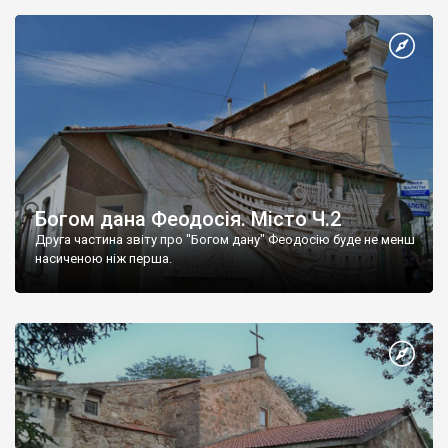
Богом дана Феодосія. Місто Ч.2
Друга частина звіту про "Богом дану" Феодосію буде не менш
насиченою ніж перша.