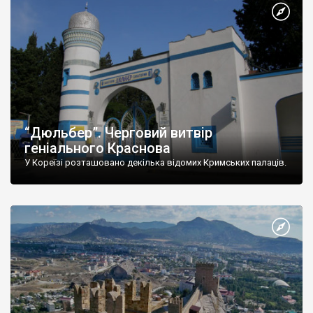
“Дюльбер”. Черговий витвір
геніального Краснова
У Кореїзі розташовано декілька відомих Кримських палаців.