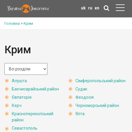
uk
ru
en
Головна
>
Крим
Крим
Алушта
Сімферопольський район
Бахчисарайський район
Судак
Євпаторія
Феодосія
Керч
Чорноморський район
Красноперекопський
Ялта
район
Севастополь