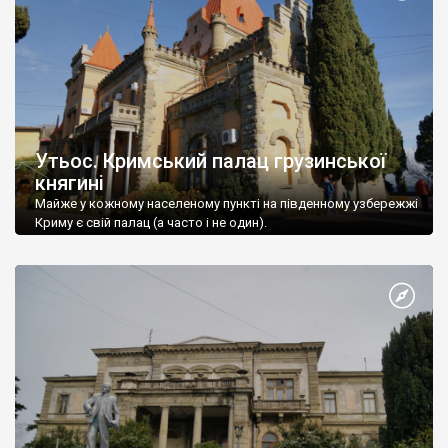
Утьос. Кримський палац грузинської
княгині
Майже у кожному населеному пункті на південному узбережжі
Криму є свій палац (а часто і не один).