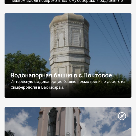
пешком вдоль побережья,поэтому совершали радиальные
вылазки из Оленевки.
Водонапорная башня в с.Почтовое
Интересную водонапорную башню посмотрели по дороге из
Симферополя в Бахчисарай.