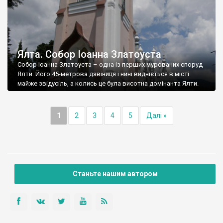
Ялта. Собор Іоанна Златоуста
Собор Іоанна Златоуста – одна із перших мурованих споруд
Ялти. Його 45-метрова дзвіниця і нині видніється в місті
майже звідусіль, а колись це була висотна домінанта Ялти.
1
2
3
4
5
Далі »
Станьте нашим автором