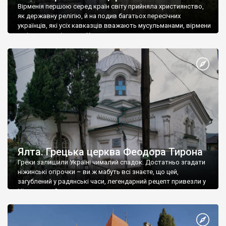
Вірменія першою серед країн світу прийняла християнство,
як державну релігію, й на подив багатьох пересічних
українців, які усіх кавказців вважають мусульманами, вірмени
є відданими вірянами Христа
Ялта. Грецька церква Феодора Тирона
Греки залишили Україні чималий спадок. Достатньо згадати
ніжинські огірочки – ви ж мабуть всі знаєте, що цей,
загублений у радянські часи, легендарний рецепт привезли у
Ніжин греки?