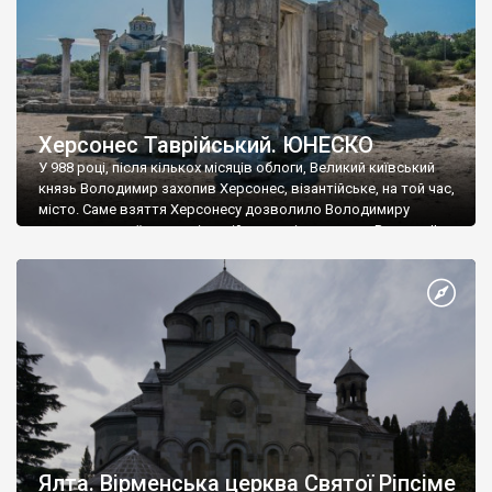
Херсонес Таврійський. ЮНЕСКО
У 988 році, після кількох місяців облоги, Великий київський
князь Володимир захопив Херсонес, візантійське, на той час,
місто. Саме взяття Херсонесу дозволило Володимиру
диктувати свої умови візантійському імператору Василю ІІ, та
одружитися з його дочкою Ганною. Цього ж року, в
Херсонесі Володимир-язичник, став Василем-християнином.
А потім було Хрещення Русі. На честь Херсонесу Таврійського
названо місто […]
Ялта. Вірменська церква Святої Ріпсіме