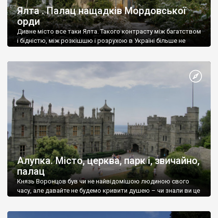
Ялта . Палац нащадків Мордовської
орди
Дивне місто все таки Ялта. Такого контрасту між багатством
і бідністю, між розкішшю і розрухою в Україні більше не
знайдеш.
Алупка. Місто, церква, парк і, звичайно,
палац
Князь Воронцов був чи не найвідомішою людиною свого
часу, але давайте не будемо кривити душею – чи знали ви це
прізвище до відвідин Алупки? Мабуть все таки ні.