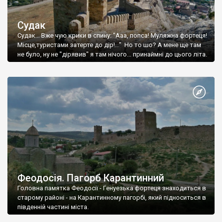
Судак
Судак... Вже чую крики в спину: "Ааа, попса! Муляжна фортеця!
Місце,туристами затерте до дір!..." Но то шо? А мене ще там
не було, ну не "дірявив" я там нічого... принаймні до цього літа.
Феодосія. Пагорб Карантинний
Головна памятка Феодосії - Генуезька фортеця знаходиться в
старому районі - на Карантинному пагорбі, який підноситься в
південній частині міста.