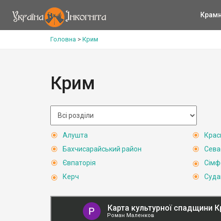
Крам
Головна
>
Крим
Крим
Алушта
Крас
Бахчисарайський район
Сева
Євпаторія
Сімф
Керч
Суда