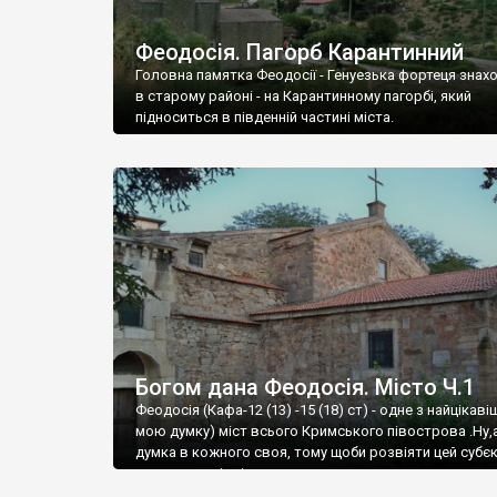
Феодосія. Пагорб Карантинний
Головна памятка Феодосії - Генуезька фортеця знах
в старому районі - на Карантинному пагорбі, який
підноситься в південній частині міста.
Богом дана Феодосія. Місто Ч.1
Феодосія (Кафа-12 (13) -15 (18) ст) - одне з найцікаві
мою думку) міст всього Кримського півострова .Ну,
думка в кожного своя, тому щоби розвіяти цей субєк
запрошую відвідати це