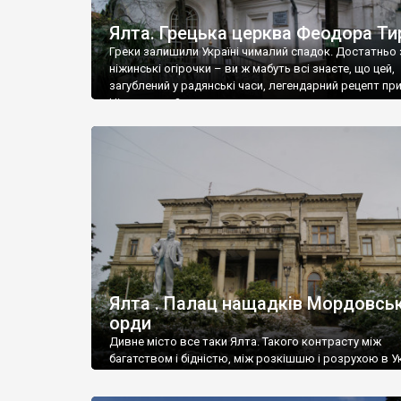
Ялта. Грецька церква Феодора Ти
Греки залишили Україні чималий спадок. Достатньо 
ніжинські огірочки – ви ж мабуть всі знаєте, що цей,
загублений у радянські часи, легендарний рецепт пр
Ніжин греки?
Ялта . Палац нащадків Мордовськ
орди
Дивне місто все таки Ялта. Такого контрасту між
багатством і бідністю, між розкішшю і розрухою в Ук
більше не знайдеш.