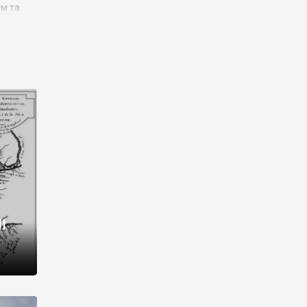
им та
ора і
є
го типу,
ей-
рний
ста:
 райони
від 2
I
і,
рукти,
 котрі