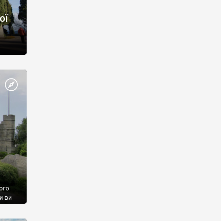
ої
ого
и ви