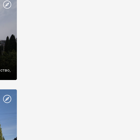
же
нство,