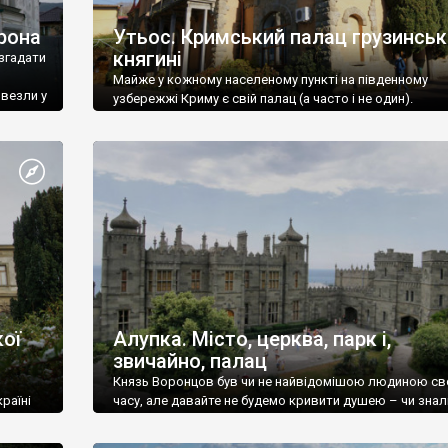
рона
Утьос. Кримський палац грузинськ
княгині
згадати
Майже у кожному населеному пункті на південному
ивезли у
узбережжі Криму є свій палац (а часто і не один).
ої
Алупка. Місто, церква, парк і,
звичайно, палац
Князь Воронцов був чи не найвідомішою людиною св
раїні
часу, але давайте не будемо кривити душею – чи знал
це прізвище до відвідин Алупки? Мабуть все таки ні.