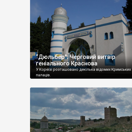
“Дюльбер”. Черговий витвір
геніального Краснова
У Кореїзі розташовано декілька відомих Кримських
палаців.