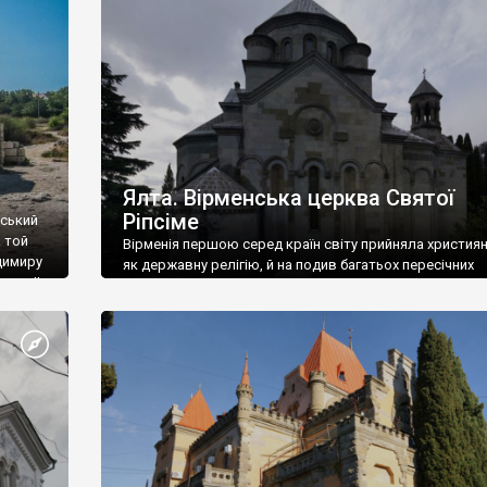
ефактів
називаються «повстяками» (postaki)…” “Вино. Крим
єкту
виробляє відмінне вино і його вдосталь: воно все ду
го».
легке біле і дуже […]
ти та
Ялта. Вірменська церква Святої
Ріпсіме
вський
 той
Вірменія першою серед країн світу прийняла христия
димиру
як державну релігію, й на подив багатьох пересічних
илю ІІ,
українців, які усіх кавказців вважають мусульманами,
 в
вірмени є відданими вірянами Христа