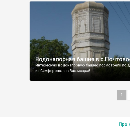
Водонапорная башня в с.Почтово
Интересную водонапорную башню посмотрели по д
из Симферополя в Бахчисарай.
1
Про 