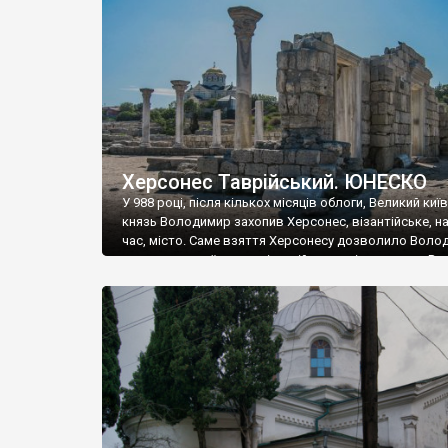
музею «Новгородський музей-заповідник» сотні арт
візантійської доби. Раритети викрадені з фондів об’
культурної спадщини ЮНЕСКО «Херсонеса Таврійсько
Офіційно – на виставку «Золото Візантії», але експер
влада в Україні вважають це лише […]
Херсонес Таврійський. ЮНЕСКО
У 988 році, після кількох місяців облоги, Великий киї
князь Володимир захопив Херсонес, візантійське, на
час, місто. Саме взяття Херсонесу дозволило Воло
диктувати свої умови візантійському імператору Вас
та одружитися з його дочкою Ганною. Цього ж року,
Херсонесі Володимир-язичник, став Василем-
християнином. А потім було Хрещення Русі. На честь
Херсонесу Таврійського названо місто […]