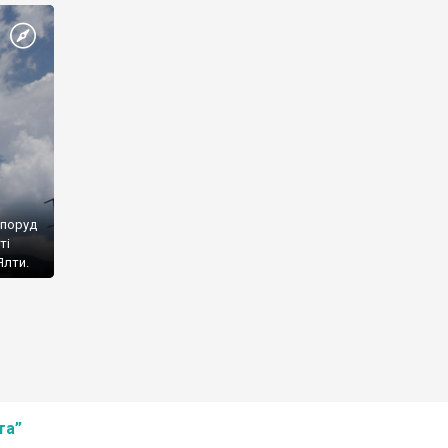
споруд
ті
Ялти.
та”