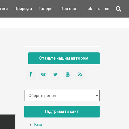
ятки
Природа
Галереї
Про нас
uk
ru
en
Станьте нашим автором
Підтримати сайт
Вхід