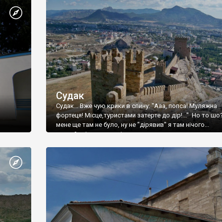
Судак
Судак... Вже чую крики в спину: "Ааа, попса! Муляжна
фортеця! Місце,туристами затерте до дір!..." Но то шо
мене ще там не було, ну не "дірявив" я там нічого...
принаймні до цього літа.