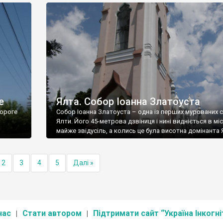
е
Ялта. Собор Іоанна Златоуста
ороге
Собор Іоанна Златоуста – одна із перших мурованих 
Ялти. Його 45-метрова дзвіниця і нині видніється в міс
майже звідусіль, а колись це була висотна домінанта 
2
3
4
5
Далі »
нас
Стати автором
Підтримати сайт “Україна Інкогні