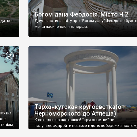
Богом дана Феодосія. Місто Ч.2
одиться
Друга частина звіту про "Богом дану" Феодосію буде 
менш насиченою ніж перша.
Тарханкутская кругосветка(от
Черноморского до Атлеша)
ших (на
але
К сожалению настоящей "кругосветки" не
тивізм,
получилось,пройти пешком вдоль побережья,поэтом
совершали радиальные вылазки из Оленевки.