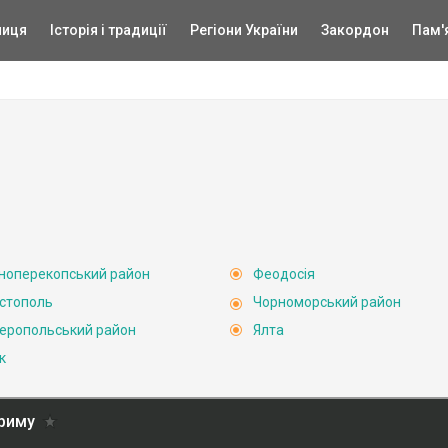
ниця
Історія і традиції
Регіони України
Закордон
Пам'
ноперекопський район
Феодосія
стополь
Чорноморський район
еропольський район
Ялта
к