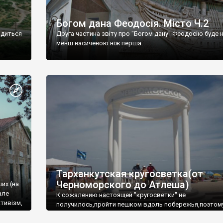
Богом дана Феодосія. Місто Ч.2
одиться
Друга частина звіту про "Богом дану" Феодосію буде 
менш насиченою ніж перша.
Тарханкутская кругосветка(от
Черноморского до Атлеша)
ших (на
але
К сожалению настоящей "кругосветки" не
тивізм,
получилось,пройти пешком вдоль побережья,поэтом
совершали радиальные вылазки из Оленевки.