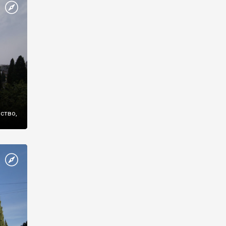
же
нство,