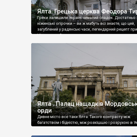
Ялта. Грецька церква Феодора Ти
Греки залишили Україні чималий спадок. Достатньо 
ніжинські огірочки – ви ж мабуть всі знаєте, що цей,
загублений у радянські часи, легендарний рецепт пр
Ніжин греки?
Ялта . Палац нащадків Мордовськ
орди
Дивне місто все таки Ялта. Такого контрасту між
багатством і бідністю, між розкішшю і розрухою в Ук
більше не знайдеш.