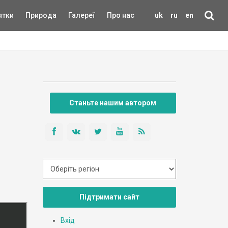
ятки
Природа
Галереї
Про нас
uk
ru
en
Станьте нашим автором
Підтримати сайт
Вхід