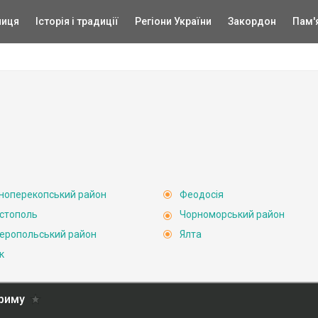
ниця
Історія і традиції
Регіони України
Закордон
Пам'
ноперекопський район
Феодосія
стополь
Чорноморський район
еропольський район
Ялта
к