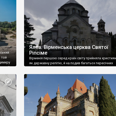
ефактів
називаються «повстяками» (postaki)…” “Вино. Крим
єкту
виробляє відмінне вино і його вдосталь: воно все ду
го».
легке біле і дуже […]
ти та
Ялта. Вірменська церква Святої
Ріпсіме
вський
 той
Вірменія першою серед країн світу прийняла христия
димиру
як державну релігію, й на подив багатьох пересічних
илю ІІ,
українців, які усіх кавказців вважають мусульманами,
 в
вірмени є відданими вірянами Христа