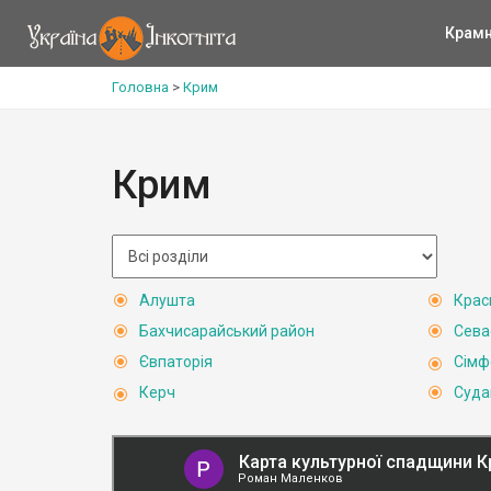
Крам
Головна
>
Крим
Крим
Алушта
Крас
Бахчисарайський район
Сева
Євпаторія
Сімф
Керч
Суда