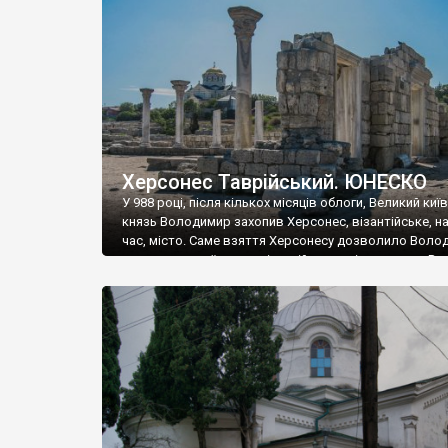
музею «Новгородський музей-заповідник» сотні арт
візантійської доби. Раритети викрадені з фондів об’
культурної спадщини ЮНЕСКО «Херсонеса Таврійсько
Офіційно – на виставку «Золото Візантії», але експер
влада в Україні вважають це лише […]
Херсонес Таврійський. ЮНЕСКО
У 988 році, після кількох місяців облоги, Великий киї
князь Володимир захопив Херсонес, візантійське, на
час, місто. Саме взяття Херсонесу дозволило Воло
диктувати свої умови візантійському імператору Вас
та одружитися з його дочкою Ганною. Цього ж року,
Херсонесі Володимир-язичник, став Василем-
християнином. А потім було Хрещення Русі. На честь
Херсонесу Таврійського названо місто […]