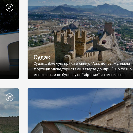
Судак
Судак... Вже чую крики в спину: "Ааа, попса! Муляжна
фортеця! Місце,туристами затерте до дір!..." Но то шо
мене ще там не було, ну не "дірявив" я там нічого...
принаймні до цього літа.