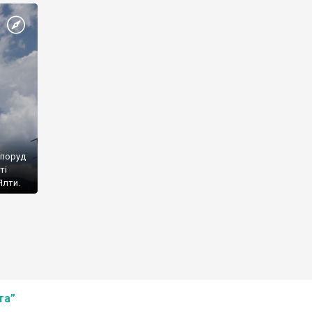
споруд
ті
Ялти.
та”