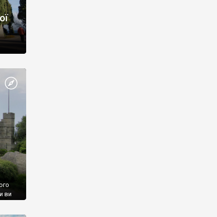
ої
ого
и ви