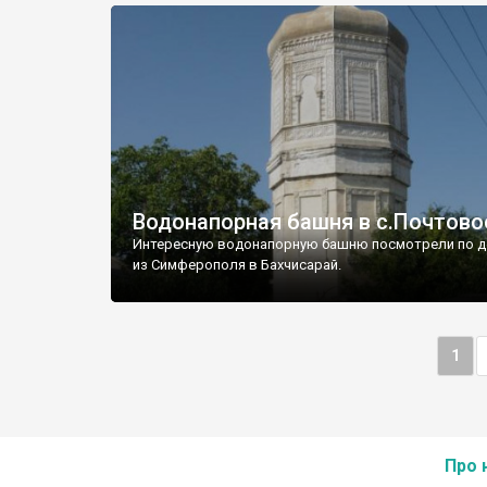
Водонапорная башня в с.Почтово
Интересную водонапорную башню посмотрели по д
из Симферополя в Бахчисарай.
1
Про 