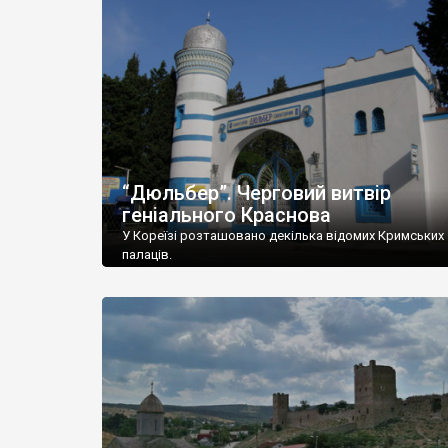
“Дюльбер”. Черговий витвір
геніального Краснова
У Кореїзі розташовано декілька відомих Кримських
палаців.