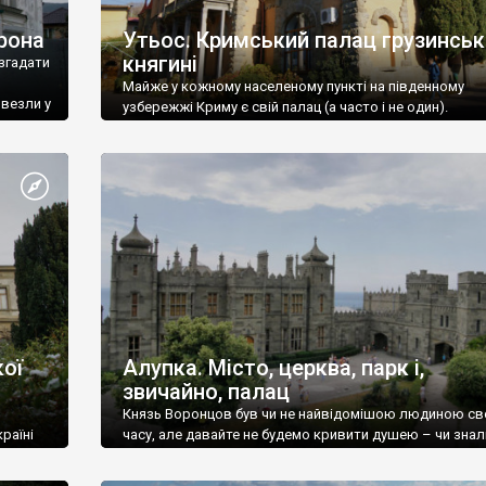
рона
Утьос. Кримський палац грузинськ
княгині
згадати
Майже у кожному населеному пункті на південному
ивезли у
узбережжі Криму є свій палац (а часто і не один).
ої
Алупка. Місто, церква, парк і,
звичайно, палац
Князь Воронцов був чи не найвідомішою людиною св
раїні
часу, але давайте не будемо кривити душею – чи знал
це прізвище до відвідин Алупки? Мабуть все таки ні.