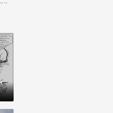
им та
ора і
є
го типу,
ей-
рний
ста:
 райони
від 2
I
і,
рукти,
 котрі