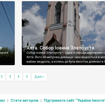
е
Ялта. Собор Іоанна Златоуста
ороге
Собор Іоанна Златоуста – одна із перших мурованих 
Ялти. Його 45-метрова дзвіниця і нині видніється в міс
майже звідусіль, а колись це була висотна домінанта 
2
3
4
5
Далі »
нас
Стати автором
Підтримати сайт “Україна Інкогні