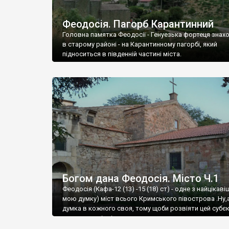
Феодосія. Пагорб Карантинний
Головна памятка Феодосії - Генуезька фортеця знах
в старому районі - на Карантинному пагорбі, який
підноситься в південній частині міста.
Богом дана Феодосія. Місто Ч.1
Феодосія (Кафа-12 (13) -15 (18) ст) - одне з найцікаві
мою думку) міст всього Кримського півострова .Ну,
думка в кожного своя, тому щоби розвіяти цей субєк
запрошую відвідати це