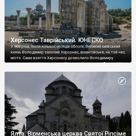
Херсонес Таврійський. ЮНЕСКО
У 988 році, після кількох місяців облоги, Великий київський
князь Володимир захопив Херсонес, візантійське, на той час,
місто. Саме взяття Херсонесу дозволило Володимиру
диктувати свої умови візантійському імператору Василю ІІ, та
одружитися з його дочкою Ганною. Цього ж року, в
Херсонесі Володимир-язичник, став Василем-християнином.
А потім було Хрещення Русі. На честь Херсонесу Таврійського
названо місто […]
Ялта. Вірменська церква Святої Ріпсіме