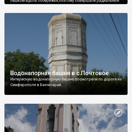
пешком вдоль побережья,поэтому совершали радиальные
вылазки из Оленевки.
Водонапорная башня в с.Почтовое
Интересную водонапорную башню посмотрели по дороге из
Симферополя в Бахчисарай.