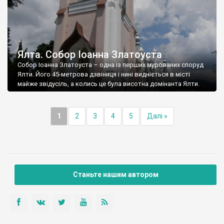
Ялта. Собор Іоанна Златоуста
Собор Іоанна Златоуста – одна із перших мурованих споруд
Ялти. Його 45-метрова дзвіниця і нині видніється в місті
майже звідусіль, а колись це була висотна домінанта Ялти.
1
2
3
4
5
Далі »
Станьте нашим автором