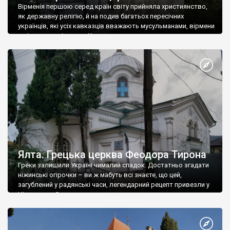
Вірменія першою серед країн світу прийняла християнство,
як державну релігію, й на подив багатьох пересічних
українців, які усіх кавказців вважають мусульманами, вірмени
є відданими вірянами Христа
Ялта. Грецька церква Феодора Тирона
Греки залишили Україні чималий спадок. Достатньо згадати
ніжинські огірочки – ви ж мабуть всі знаєте, що цей,
загублений у радянські часи, легендарний рецепт привезли у
Ніжин греки?