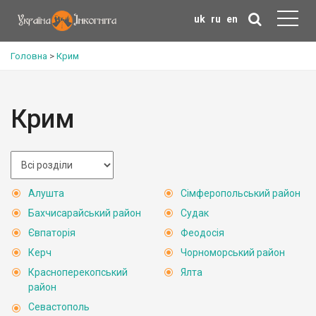
uk
ru
en
Головна
>
Крим
Крим
Алушта
Сімферопольський район
Бахчисарайський район
Судак
Євпаторія
Феодосія
Керч
Чорноморський район
Красноперекопський
Ялта
район
Севастополь