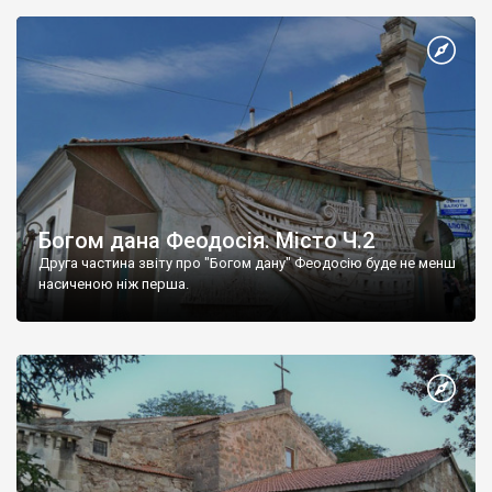
Богом дана Феодосія. Місто Ч.2
Друга частина звіту про "Богом дану" Феодосію буде не менш
насиченою ніж перша.