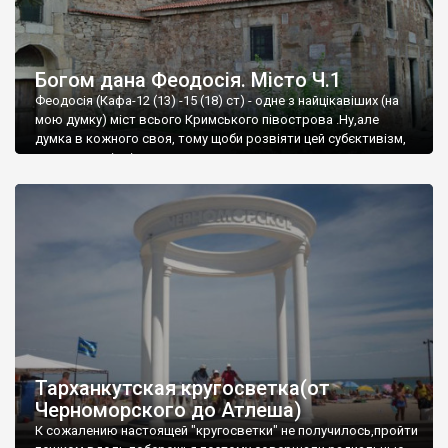
Богом дана Феодосія. Місто Ч.1
Феодосія (Кафа-12 (13) -15 (18) ст) - одне з найцікавіших (на
мою думку) міст всього Кримського півострова .Ну,але
думка в кожного своя, тому щоби розвіяти цей субєктивізм,
запрошую відвідати це
Тарханкутская кругосветка(от
Черноморского до Атлеша)
К сожалению настоящей "кругосветки" не получилось,пройти