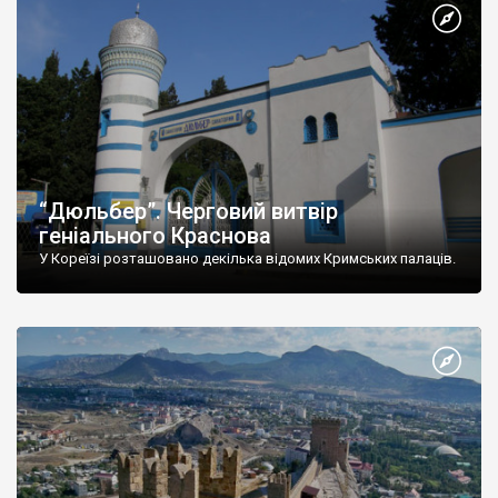
“Дюльбер”. Черговий витвір
геніального Краснова
У Кореїзі розташовано декілька відомих Кримських палаців.