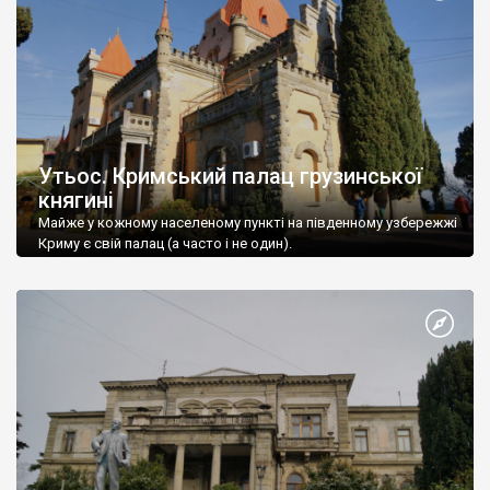
Утьос. Кримський палац грузинської
княгині
Майже у кожному населеному пункті на південному узбережжі
Криму є свій палац (а часто і не один).