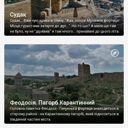
Судак
Судак... Вже чую крики в спину: "Ааа, попса! Муляжна фортеця!
Місце,туристами затерте до дір!..." Но то шо? А мене ще там
не було, ну не "дірявив" я там нічого... принаймні до цього літа.
Феодосія. Пагорб Карантинний
Головна памятка Феодосії - Генуезька фортеця знаходиться в
старому районі - на Карантинному пагорбі, який підноситься в
південній частині міста.