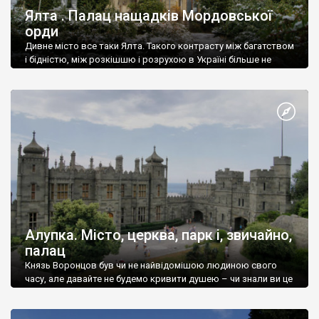
Ялта . Палац нащадків Мордовської
орди
Дивне місто все таки Ялта. Такого контрасту між багатством
і бідністю, між розкішшю і розрухою в Україні більше не
знайдеш.
Алупка. Місто, церква, парк і, звичайно,
палац
Князь Воронцов був чи не найвідомішою людиною свого
часу, але давайте не будемо кривити душею – чи знали ви це
прізвище до відвідин Алупки? Мабуть все таки ні.