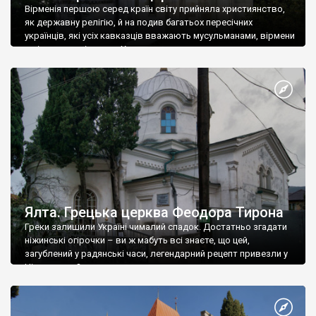
Вірменія першою серед країн світу прийняла християнство,
як державну релігію, й на подив багатьох пересічних
українців, які усіх кавказців вважають мусульманами, вірмени
є відданими вірянами Христа
Ялта. Грецька церква Феодора Тирона
Греки залишили Україні чималий спадок. Достатньо згадати
ніжинські огірочки – ви ж мабуть всі знаєте, що цей,
загублений у радянські часи, легендарний рецепт привезли у
Ніжин греки?