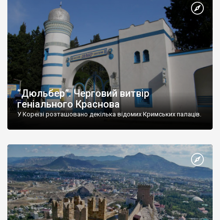
“Дюльбер”. Черговий витвір
геніального Краснова
У Кореїзі розташовано декілька відомих Кримських палаців.