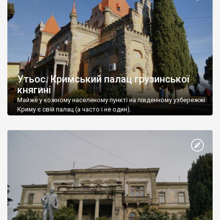
Утьос. Кримський палац грузинської
княгині
Майже у кожному населеному пункті на південному узбережжі
Криму є свій палац (а часто і не один).