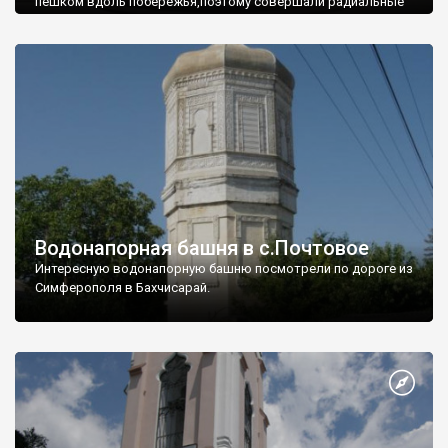
пешком вдоль побережья,поэтому совершали радиальные
вылазки из Оленевки.
Водонапорная башня в с.Почтовое
Интересную водонапорную башню посмотрели по дороге из
Симферополя в Бахчисарай.