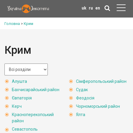
uk
ru
en
Головна
>
Крим
Крим
Алушта
Сімферопольський район
Бахчисарайський район
Судак
Євпаторія
Феодосія
Керч
Чорноморський район
Красноперекопський
Ялта
район
Севастополь