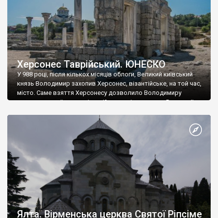
Херсонес Таврійський. ЮНЕСКО
У 988 році, після кількох місяців облоги, Великий київський
князь Володимир захопив Херсонес, візантійське, на той час,
місто. Саме взяття Херсонесу дозволило Володимиру
диктувати свої умови візантійському імператору Василю ІІ, та
одружитися з його дочкою Ганною. Цього ж року, в
Херсонесі Володимир-язичник, став Василем-християнином.
А потім було Хрещення Русі. На честь Херсонесу Таврійського
названо місто […]
Ялта. Вірменська церква Святої Ріпсіме