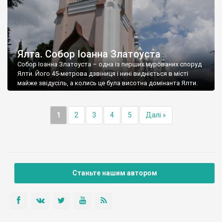
Ялта. Собор Іоанна Златоуста
Собор Іоанна Златоуста – одна із перших мурованих споруд
Ялти. Його 45-метрова дзвіниця і нині видніється в місті
майже звідусіль, а колись це була висотна домінанта Ялти.
1
2
3
4
5
Далі »
Станьте нашим автором