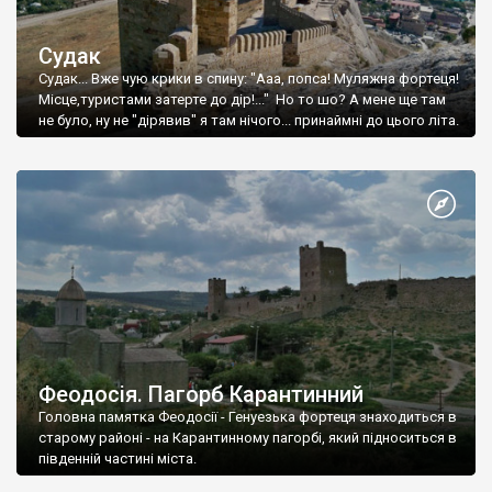
Судак
Судак... Вже чую крики в спину: "Ааа, попса! Муляжна фортеця!
Місце,туристами затерте до дір!..." Но то шо? А мене ще там
не було, ну не "дірявив" я там нічого... принаймні до цього літа.
Феодосія. Пагорб Карантинний
Головна памятка Феодосії - Генуезька фортеця знаходиться в
старому районі - на Карантинному пагорбі, який підноситься в
південній частині міста.