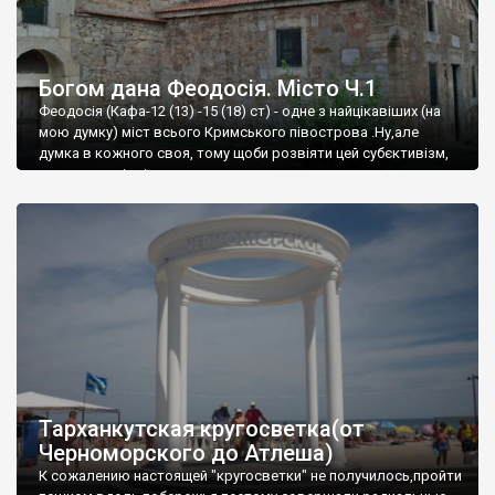
Богом дана Феодосія. Місто Ч.1
Феодосія (Кафа-12 (13) -15 (18) ст) - одне з найцікавіших (на
мою думку) міст всього Кримського півострова .Ну,але
думка в кожного своя, тому щоби розвіяти цей субєктивізм,
запрошую відвідати це
Тарханкутская кругосветка(от
Черноморского до Атлеша)
К сожалению настоящей "кругосветки" не получилось,пройти