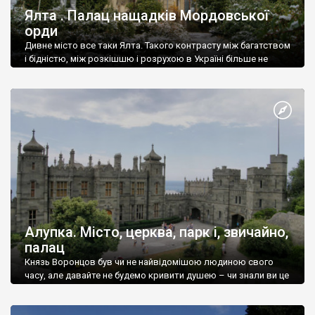
Ялта . Палац нащадків Мордовської
орди
Дивне місто все таки Ялта. Такого контрасту між багатством
і бідністю, між розкішшю і розрухою в Україні більше не
знайдеш.
Алупка. Місто, церква, парк і, звичайно,
палац
Князь Воронцов був чи не найвідомішою людиною свого
часу, але давайте не будемо кривити душею – чи знали ви це
прізвище до відвідин Алупки? Мабуть все таки ні.