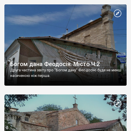
Богом дана Феодосія. Місто Ч.2
Друга частина звіту про "Богом дану" Феодосію буде не менш
насиченою ніж перша.