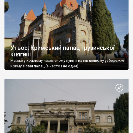
Утьос. Кримський палац грузинської
княгині
Майже у кожному населеному пункті на південному узбережжі
Криму є свій палац (а часто і не один).