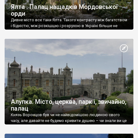
Ялта . Палац нащадків Мордовської
орди
Дивне місто все таки Ялта. Такого контрасту між багатством
і бідністю, між розкішшю і розрухою в Україні більше не
знайдеш.
Алупка. Місто, церква, парк і, звичайно,
палац
Князь Воронцов був чи не найвідомішою людиною свого
часу, але давайте не будемо кривити душею – чи знали ви це
прізвище до відвідин Алупки? Мабуть все таки ні.