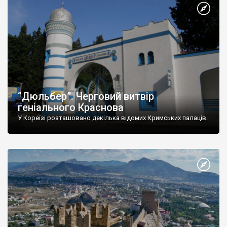
“Дюльбер”. Черговий витвір
геніального Краснова
У Кореїзі розташовано декілька відомих Кримських палаців.