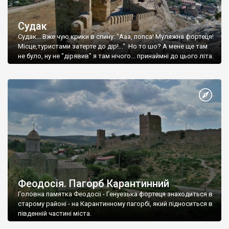
Судак
Судак... Вже чую крики в спину: "Ааа, попса! Муляжна фортеця!
Місце,туристами затерте до дір!..." Но то шо? А мене ще там
не було, ну не "дірявив" я там нічого... принаймні до цього літа.
Феодосія. Пагорб Карантинний
Головна памятка Феодосії - Генуезька фортеця знаходиться в
старому районі - на Карантинному пагорбі, який підноситься в
південній частині міста.