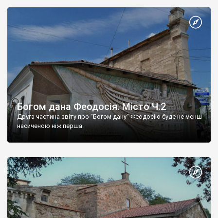
Богом дана Феодосія. Місто Ч.2
Друга частина звіту про "Богом дану" Феодосію буде не менш
насиченою ніж перша.