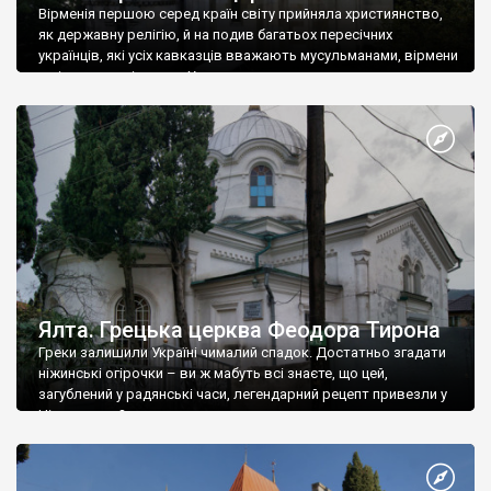
Вірменія першою серед країн світу прийняла християнство,
як державну релігію, й на подив багатьох пересічних
українців, які усіх кавказців вважають мусульманами, вірмени
є відданими вірянами Христа
Ялта. Грецька церква Феодора Тирона
Греки залишили Україні чималий спадок. Достатньо згадати
ніжинські огірочки – ви ж мабуть всі знаєте, що цей,
загублений у радянські часи, легендарний рецепт привезли у
Ніжин греки?