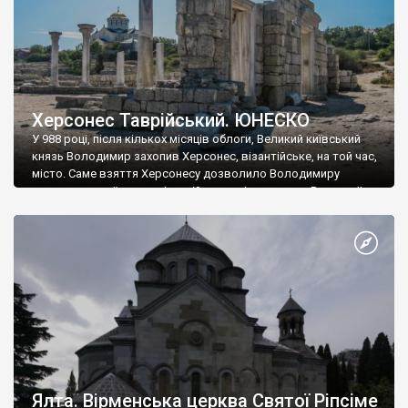
Херсонес Таврійський. ЮНЕСКО
У 988 році, після кількох місяців облоги, Великий київський
князь Володимир захопив Херсонес, візантійське, на той час,
місто. Саме взяття Херсонесу дозволило Володимиру
диктувати свої умови візантійському імператору Василю ІІ, та
одружитися з його дочкою Ганною. Цього ж року, в
Херсонесі Володимир-язичник, став Василем-християнином.
А потім було Хрещення Русі. На честь Херсонесу Таврійського
названо місто […]
Ялта. Вірменська церква Святої Ріпсіме