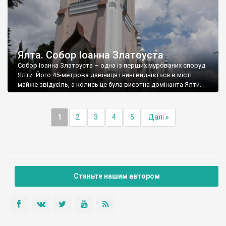
Ялта. Собор Іоанна Златоуста
Собор Іоанна Златоуста – одна із перших мурованих споруд
Ялти. Його 45-метрова дзвіниця і нині видніється в місті
майже звідусіль, а колись це була висотна домінанта Ялти.
1
2
3
4
5
Далі »
Станьте нашим автором