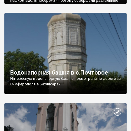
пешком вдоль побережья,поэтому совершали радиальные
вылазки из Оленевки.
Водонапорная башня в с.Почтовое
Интересную водонапорную башню посмотрели по дороге из
Симферополя в Бахчисарай.