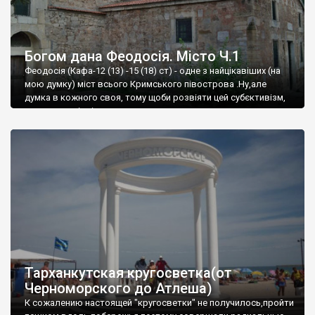
Богом дана Феодосія. Місто Ч.1
Феодосія (Кафа-12 (13) -15 (18) ст) - одне з найцікавіших (на
мою думку) міст всього Кримського півострова .Ну,але
думка в кожного своя, тому щоби розвіяти цей субєктивізм,
запрошую відвідати це
Тарханкутская кругосветка(от
Черноморского до Атлеша)
К сожалению настоящей "кругосветки" не получилось,пройти