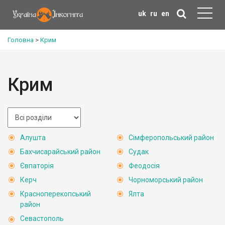
uk
ru
en
Головна
>
Крим
Крим
Алушта
Сімферопольський район
Бахчисарайський район
Судак
Євпаторія
Феодосія
Керч
Чорноморський район
Красноперекопський
Ялта
район
Севастополь