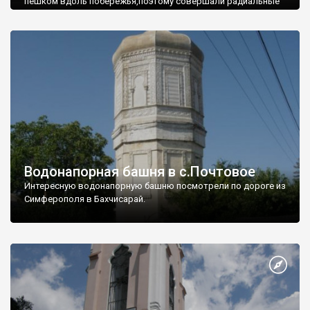
пешком вдоль побережья,поэтому совершали радиальные
вылазки из Оленевки.
Водонапорная башня в с.Почтовое
Интересную водонапорную башню посмотрели по дороге из
Симферополя в Бахчисарай.