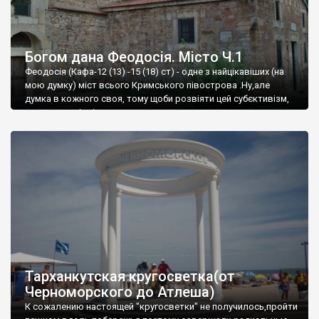
Богом дана Феодосія. Місто Ч.1
Феодосія (Кафа-12 (13) -15 (18) ст) - одне з найцікавіших (на
мою думку) міст всього Кримського півострова .Ну,але
думка в кожного своя, тому щоби розвіяти цей субєктивізм,
запрошую відвідати це
Тарханкутская кругосветка(от
Черноморского до Атлеша)
К сожалению настоящей "кругосветки" не получилось,пройти