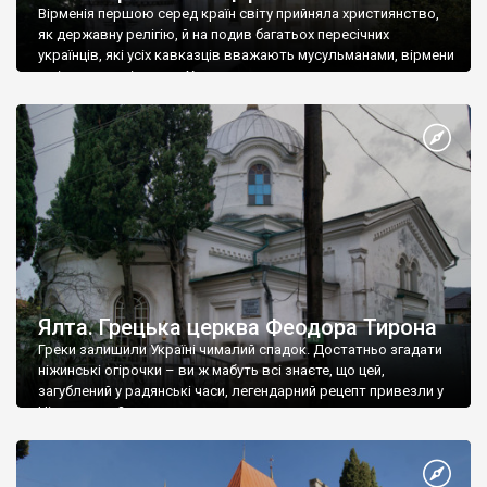
Вірменія першою серед країн світу прийняла християнство,
як державну релігію, й на подив багатьох пересічних
українців, які усіх кавказців вважають мусульманами, вірмени
є відданими вірянами Христа
Ялта. Грецька церква Феодора Тирона
Греки залишили Україні чималий спадок. Достатньо згадати
ніжинські огірочки – ви ж мабуть всі знаєте, що цей,
загублений у радянські часи, легендарний рецепт привезли у
Ніжин греки?