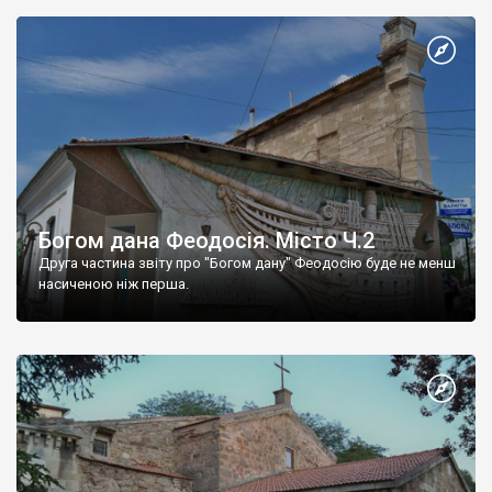
Богом дана Феодосія. Місто Ч.2
Друга частина звіту про "Богом дану" Феодосію буде не менш
насиченою ніж перша.