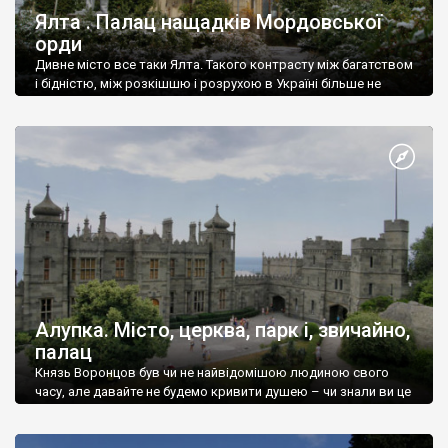
Ялта . Палац нащадків Мордовської
орди
Дивне місто все таки Ялта. Такого контрасту між багатством
і бідністю, між розкішшю і розрухою в Україні більше не
знайдеш.
Алупка. Місто, церква, парк і, звичайно,
палац
Князь Воронцов був чи не найвідомішою людиною свого
часу, але давайте не будемо кривити душею – чи знали ви це
прізвище до відвідин Алупки? Мабуть все таки ні.