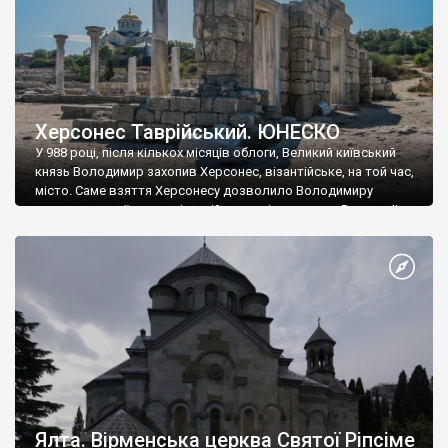
Херсонес Таврійський. ЮНЕСКО
У 988 році, після кількох місяців облоги, Великий київський
князь Володимир захопив Херсонес, візантійське, на той час,
місто. Саме взяття Херсонесу дозволило Володимиру
диктувати свої умови візантійському імператору Василю ІІ, та
одружитися з його дочкою Ганною. Цього ж року, в
Херсонесі Володимир-язичник, став Василем-християнином.
А потім було Хрещення Русі. На честь Херсонесу Таврійського
названо місто […]
Ялта. Вірменська церква Святої Ріпсіме