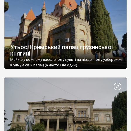
Утьос. Кримський палац грузинської
княгині
Майже у кожному населеному пункті на південному узбережжі
Криму є свій палац (а часто і не один).