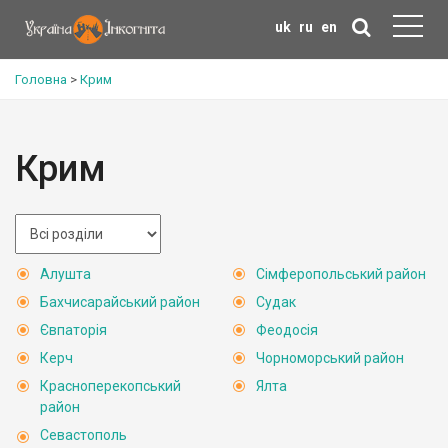
uk
ru
en
Головна
>
Крим
Крим
Алушта
Сімферопольський район
Бахчисарайський район
Судак
Євпаторія
Феодосія
Керч
Чорноморський район
Красноперекопський
Ялта
район
Севастополь