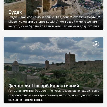
Судак
Судак... Вже чую крики в спину: "Ааа, попса! Муляжна фортеця!
Місце,туристами затерте до дір!..." Но то шо? А мене ще там
не було, ну не "дірявив" я там нічого... принаймні до цього літа.
Феодосія. Пагорб Карантинний
Головна памятка Феодосії - Генуезька фортеця знаходиться в
старому районі - на Карантинному пагорбі, який підноситься в
південній частині міста.