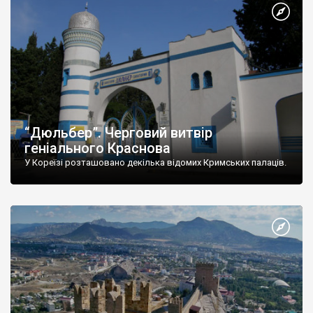
“Дюльбер”. Черговий витвір
геніального Краснова
У Кореїзі розташовано декілька відомих Кримських палаців.