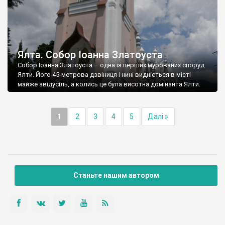
Ялта. Собор Іоанна Златоуста
Собор Іоанна Златоуста – одна із перших мурованих споруд
Ялти. Його 45-метрова дзвіниця і нині видніється в місті
майже звідусіль, а колись це була висотна домінанта Ялти.
1
2
3
4
5
Далі »
Станьте нашим автором