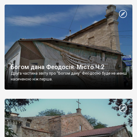
Богом дана Феодосія. Місто Ч.2
Друга частина звіту про "Богом дану" Феодосію буде не менш
насиченою ніж перша.