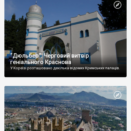
“Дюльбер”. Черговий витвір
геніального Краснова
У Кореїзі розташовано декілька відомих Кримських палаців.