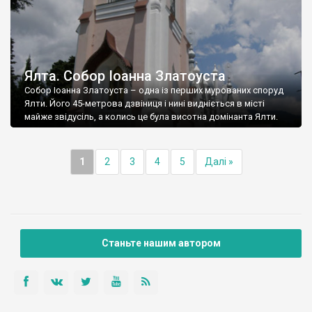
Ялта. Собор Іоанна Златоуста
Собор Іоанна Златоуста – одна із перших мурованих споруд
Ялти. Його 45-метрова дзвіниця і нині видніється в місті
майже звідусіль, а колись це була висотна домінанта Ялти.
1
2
3
4
5
Далі »
Станьте нашим автором