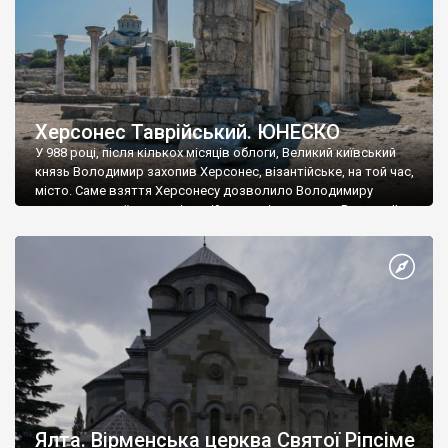
Херсонес Таврійський. ЮНЕСКО
У 988 році, після кількох місяців облоги, Великий київський
князь Володимир захопив Херсонес, візантійське, на той час,
місто. Саме взяття Херсонесу дозволило Володимиру
диктувати свої умови візантійському імператору Василю ІІ, та
одружитися з його дочкою Ганною. Цього ж року, в
Херсонесі Володимир-язичник, став Василем-християнином.
А потім було Хрещення Русі. На честь Херсонесу Таврійського
названо місто […]
Ялта. Вірменська церква Святої Ріпсіме