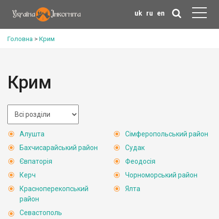
uk
ru
en
Головна
>
Крим
Крим
Алушта
Сімферопольський район
Бахчисарайський район
Судак
Євпаторія
Феодосія
Керч
Чорноморський район
Красноперекопський
Ялта
район
Севастополь