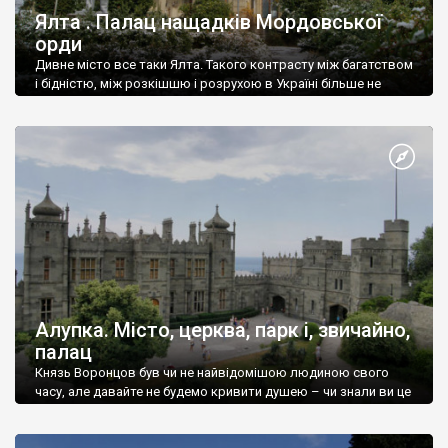
Ялта . Палац нащадків Мордовської
орди
Дивне місто все таки Ялта. Такого контрасту між багатством
і бідністю, між розкішшю і розрухою в Україні більше не
знайдеш.
Алупка. Місто, церква, парк і, звичайно,
палац
Князь Воронцов був чи не найвідомішою людиною свого
часу, але давайте не будемо кривити душею – чи знали ви це
прізвище до відвідин Алупки? Мабуть все таки ні.