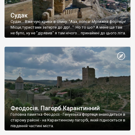
Судак
Судак... Вже чую крики в спину: "Ааа, попса! Муляжна фортеця!
Місце,туристами затерте до дір!..." Но то шо? А мене ще там
не було, ну не "дірявив" я там нічого... принаймні до цього літа.
Феодосія. Пагорб Карантинний
Головна памятка Феодосії - Генуезька фортеця знаходиться в
старому районі - на Карантинному пагорбі, який підноситься в
південній частині міста.