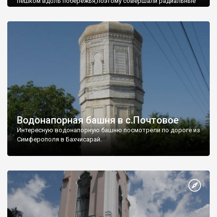
пешком вдоль побережья,поэтому совершали радиальные
вылазки из Оленевки.
Водонапорная башня в с.Почтовое
Интересную водонапорную башню посмотрели по дороге из
Симферополя в Бахчисарай.