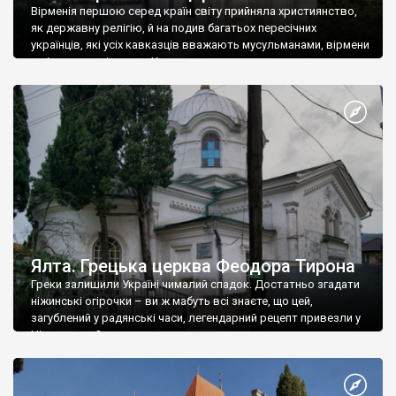
Вірменія першою серед країн світу прийняла християнство,
як державну релігію, й на подив багатьох пересічних
українців, які усіх кавказців вважають мусульманами, вірмени
є відданими вірянами Христа
Ялта. Грецька церква Феодора Тирона
Греки залишили Україні чималий спадок. Достатньо згадати
ніжинські огірочки – ви ж мабуть всі знаєте, що цей,
загублений у радянські часи, легендарний рецепт привезли у
Ніжин греки?