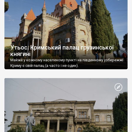
Утьос. Кримський палац грузинської
княгині
Майже у кожному населеному пункті на південному узбережжі
Криму є свій палац (а часто і не один).