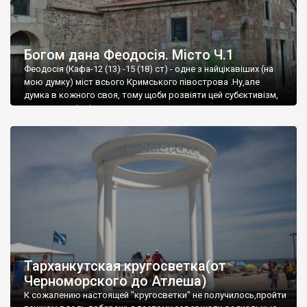
Богом дана Феодосія. Місто Ч.1
Феодосія (Кафа-12 (13) -15 (18) ст) - одне з найцікавіших (на
мою думку) міст всього Кримського півострова .Ну,але
думка в кожного своя, тому щоби розвіяти цей субєктивізм,
запрошую відвідати це
Тарханкутская кругосветка(от
Черноморского до Атлеша)
К сожалению настоящей "кругосветки" не получилось,пройти