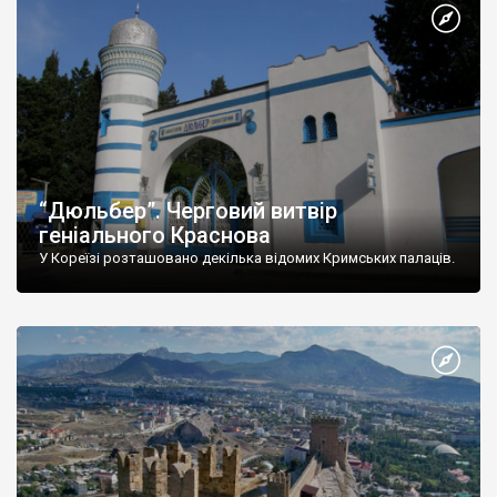
“Дюльбер”. Черговий витвір
геніального Краснова
У Кореїзі розташовано декілька відомих Кримських палаців.