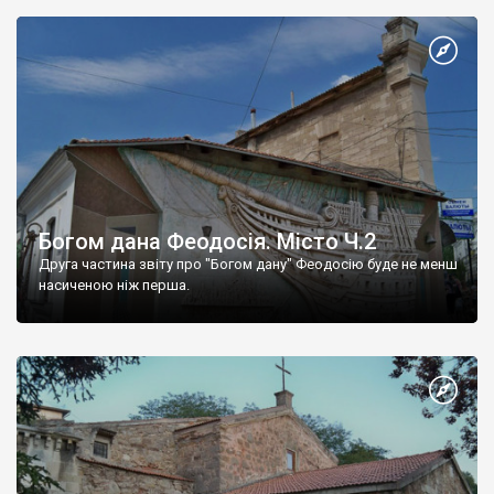
Богом дана Феодосія. Місто Ч.2
Друга частина звіту про "Богом дану" Феодосію буде не менш
насиченою ніж перша.