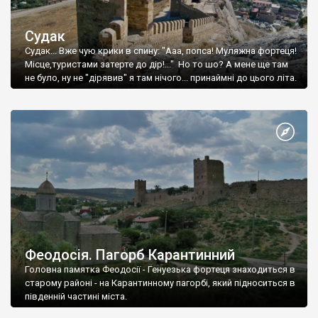
Судак
Судак... Вже чую крики в спину: "Ааа, попса! Муляжна фортеця!
Місце,туристами затерте до дір!..." Но то шо? А мене ще там
не було, ну не "дірявив" я там нічого... принаймні до цього літа.
Феодосія. Пагорб Карантинний
Головна памятка Феодосії - Генуезька фортеця знаходиться в
старому районі - на Карантинному пагорбі, який підноситься в
південній частині міста.