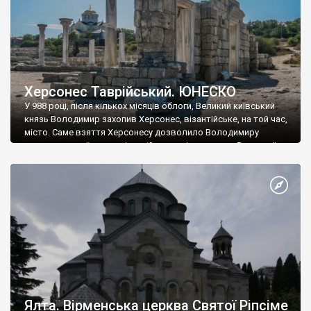
Херсонес Таврійський. ЮНЕСКО
У 988 році, після кількох місяців облоги, Великий київський
князь Володимир захопив Херсонес, візантійське, на той час,
місто. Саме взяття Херсонесу дозволило Володимиру
диктувати свої умови візантійському імператору Василю ІІ, та
одружитися з його дочкою Ганною. Цього ж року, в
Херсонесі Володимир-язичник, став Василем-християнином.
А потім було Хрещення Русі. На честь Херсонесу Таврійського
названо місто […]
Ялта. Вірменська церква Святої Ріпсіме