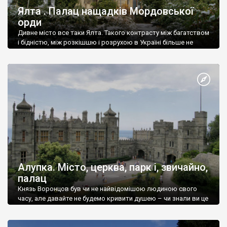
Ялта . Палац нащадків Мордовської
орди
Дивне місто все таки Ялта. Такого контрасту між багатством
і бідністю, між розкішшю і розрухою в Україні більше не
знайдеш.
Алупка. Місто, церква, парк і, звичайно,
палац
Князь Воронцов був чи не найвідомішою людиною свого
часу, але давайте не будемо кривити душею – чи знали ви це
прізвище до відвідин Алупки? Мабуть все таки ні.