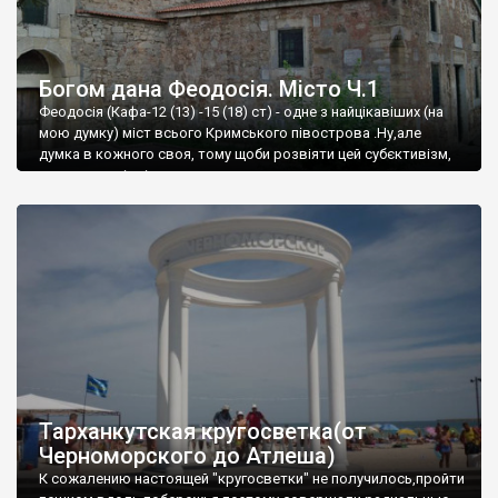
Богом дана Феодосія. Місто Ч.1
Феодосія (Кафа-12 (13) -15 (18) ст) - одне з найцікавіших (на
мою думку) міст всього Кримського півострова .Ну,але
думка в кожного своя, тому щоби розвіяти цей субєктивізм,
запрошую відвідати це
Тарханкутская кругосветка(от
Черноморского до Атлеша)
К сожалению настоящей "кругосветки" не получилось,пройти