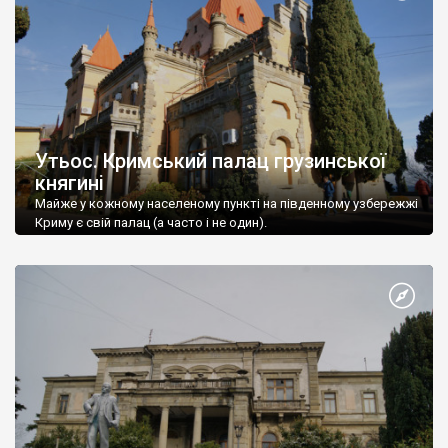
Утьос. Кримський палац грузинської
княгині
Майже у кожному населеному пункті на південному узбережжі
Криму є свій палац (а часто і не один).