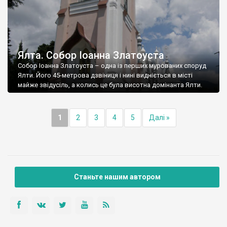
Ялта. Собор Іоанна Златоуста
Собор Іоанна Златоуста – одна із перших мурованих споруд
Ялти. Його 45-метрова дзвіниця і нині видніється в місті
майже звідусіль, а колись це була висотна домінанта Ялти.
1
2
3
4
5
Далі »
Станьте нашим автором