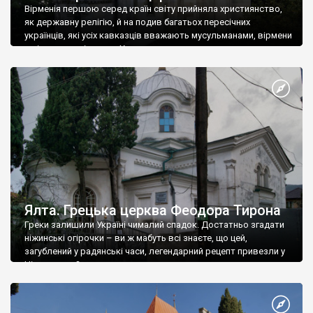
Вірменія першою серед країн світу прийняла християнство,
як державну релігію, й на подив багатьох пересічних
українців, які усіх кавказців вважають мусульманами, вірмени
є відданими вірянами Христа
Ялта. Грецька церква Феодора Тирона
Греки залишили Україні чималий спадок. Достатньо згадати
ніжинські огірочки – ви ж мабуть всі знаєте, що цей,
загублений у радянські часи, легендарний рецепт привезли у
Ніжин греки?