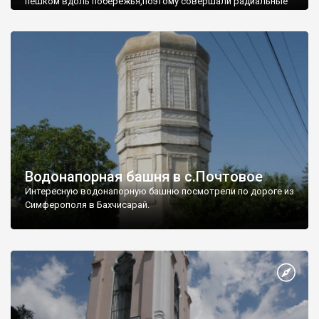
пешком вдоль побережья,поэтому совершали радиальные
вылазки из Оленевки.
Водонапорная башня в с.Почтовое
Интересную водонапорную башню посмотрели по дороге из
Симферополя в Бахчисарай.