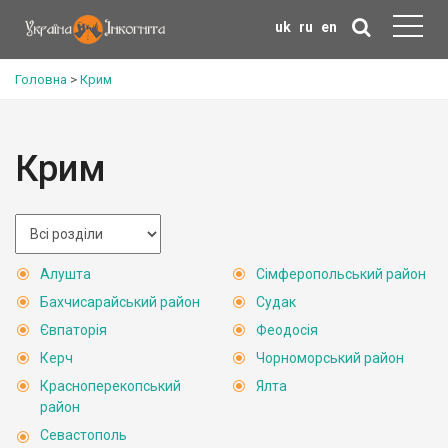
uk
ru
en
Головна
>
Крим
Крим
Алушта
Сімферопольський район
Бахчисарайський район
Судак
Євпаторія
Феодосія
Керч
Чорноморський район
Красноперекопський
Ялта
район
Севастополь