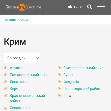
uk
ru
en
Головна
>
Крим
Крим
Алушта
Сімферопольський район
Бахчисарайський район
Судак
Євпаторія
Феодосія
Керч
Чорноморський район
Красноперекопський
Ялта
район
Севастополь