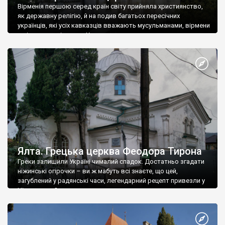
Вірменія першою серед країн світу прийняла християнство,
як державну релігію, й на подив багатьох пересічних
українців, які усіх кавказців вважають мусульманами, вірмени
є відданими вірянами Христа
Ялта. Грецька церква Феодора Тирона
Греки залишили Україні чималий спадок. Достатньо згадати
ніжинські огірочки – ви ж мабуть всі знаєте, що цей,
загублений у радянські часи, легендарний рецепт привезли у
Ніжин греки?