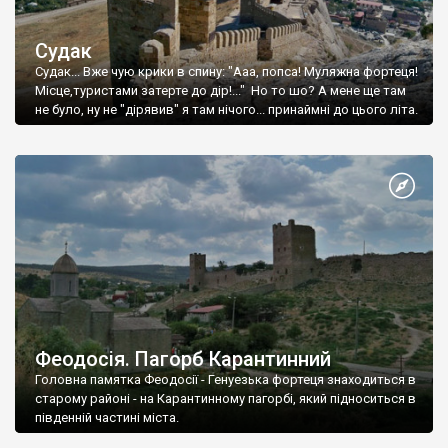
Судак
Судак... Вже чую крики в спину: "Ааа, попса! Муляжна фортеця!
Місце,туристами затерте до дір!..." Но то шо? А мене ще там
не було, ну не "дірявив" я там нічого... принаймні до цього літа.
Феодосія. Пагорб Карантинний
Головна памятка Феодосії - Генуезька фортеця знаходиться в
старому районі - на Карантинному пагорбі, який підноситься в
південній частині міста.