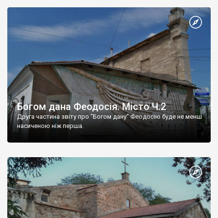
Богом дана Феодосія. Місто Ч.2
Друга частина звіту про "Богом дану" Феодосію буде не менш
насиченою ніж перша.