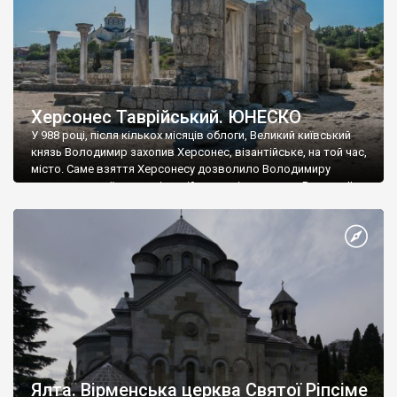
Херсонес Таврійський. ЮНЕСКО
У 988 році, після кількох місяців облоги, Великий київський
князь Володимир захопив Херсонес, візантійське, на той час,
місто. Саме взяття Херсонесу дозволило Володимиру
диктувати свої умови візантійському імператору Василю ІІ, та
одружитися з його дочкою Ганною. Цього ж року, в
Херсонесі Володимир-язичник, став Василем-християнином.
А потім було Хрещення Русі. На честь Херсонесу Таврійського
названо місто […]
Ялта. Вірменська церква Святої Ріпсіме