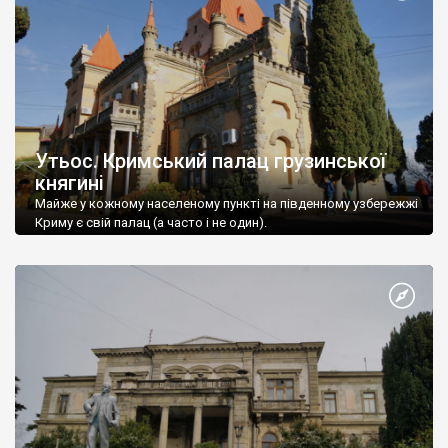
Утьос. Кримський палац грузинської
княгині
Майже у кожному населеному пункті на південному узбережжі
Криму є свій палац (а часто і не один).