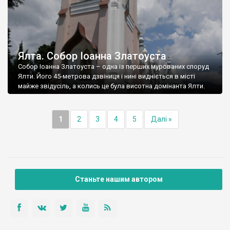
Ялта. Собор Іоанна Златоуста
Собор Іоанна Златоуста – одна із перших мурованих споруд
Ялти. Його 45-метрова дзвіниця і нині видніється в місті
майже звідусіль, а колись це була висотна домінанта Ялти.
1
2
3
4
5
Далі »
Станьте нашим автором