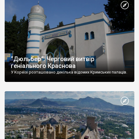
“Дюльбер”. Черговий витвір
геніального Краснова
У Кореїзі розташовано декілька відомих Кримських палаців.