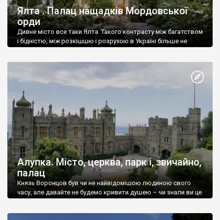
Ялта . Палац нащадків Мордовської
орди
Дивне місто все таки Ялта. Такого контрасту між багатством
і бідністю, між розкішшю і розрухою в Україні більше не
знайдеш.
Алупка. Місто, церква, парк і, звичайно,
палац
Князь Воронцов був чи не найвідомішою людиною свого
часу, але давайте не будемо кривити душею – чи знали ви це
прізвище до відвідин Алупки? Мабуть все таки ні.