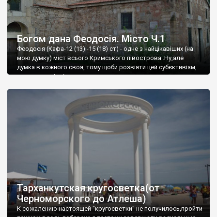
Богом дана Феодосія. Місто Ч.1
Феодосія (Кафа-12 (13) -15 (18) ст) - одне з найцікавіших (на
мою думку) міст всього Кримського півострова .Ну,але
думка в кожного своя, тому щоби розвіяти цей субєктивізм,
запрошую відвідати це
Тарханкутская кругосветка(от
Черноморского до Атлеша)
К сожалению настоящей "кругосветки" не получилось,пройти