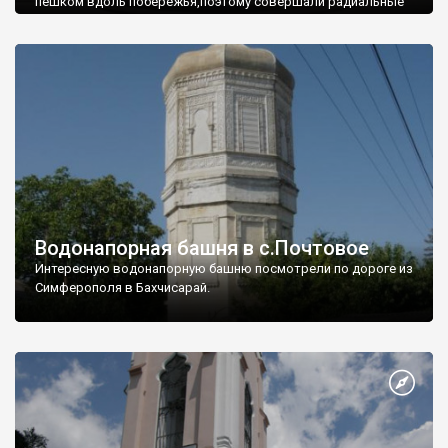
пешком вдоль побережья,поэтому совершали радиальные
вылазки из Оленевки.
Водонапорная башня в с.Почтовое
Интересную водонапорную башню посмотрели по дороге из
Симферополя в Бахчисарай.