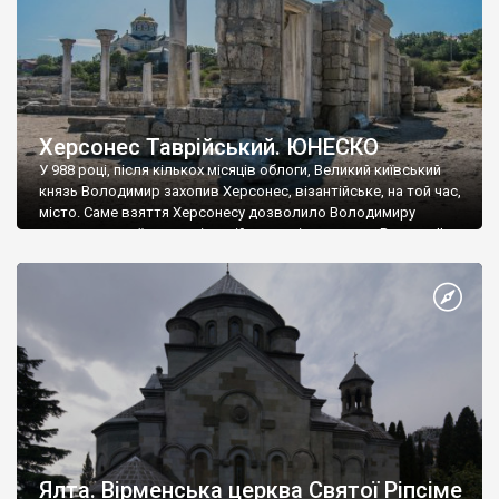
Херсонес Таврійський. ЮНЕСКО
У 988 році, після кількох місяців облоги, Великий київський
князь Володимир захопив Херсонес, візантійське, на той час,
місто. Саме взяття Херсонесу дозволило Володимиру
диктувати свої умови візантійському імператору Василю ІІ, та
одружитися з його дочкою Ганною. Цього ж року, в
Херсонесі Володимир-язичник, став Василем-християнином.
А потім було Хрещення Русі. На честь Херсонесу Таврійського
названо місто […]
Ялта. Вірменська церква Святої Ріпсіме