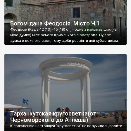
Богом дана Феодосія. Місто Ч.1
Феодосія (Кафа-12 (13) -15 (18) ст) - одне з найцікавіших (на
мою думку) міст всього Кримського півострова .Ну,але
думка в кожного своя, тому щоби розвіяти цей субєктивізм,
запрошую відвідати це
Тарханкутская кругосветка(от
Черноморского до Атлеша)
К сожалению настоящей "кругосветки" не получилось,пройти