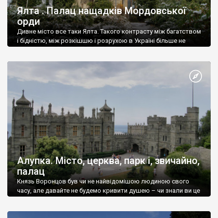
Ялта . Палац нащадків Мордовської
орди
Дивне місто все таки Ялта. Такого контрасту між багатством
і бідністю, між розкішшю і розрухою в Україні більше не
знайдеш.
Алупка. Місто, церква, парк і, звичайно,
палац
Князь Воронцов був чи не найвідомішою людиною свого
часу, але давайте не будемо кривити душею – чи знали ви це
прізвище до відвідин Алупки? Мабуть все таки ні.