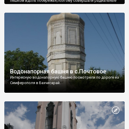
пешком вдоль побережья,поэтому совершали радиальные
вылазки из Оленевки.
Водонапорная башня в с.Почтовое
Интересную водонапорную башню посмотрели по дороге из
Симферополя в Бахчисарай.