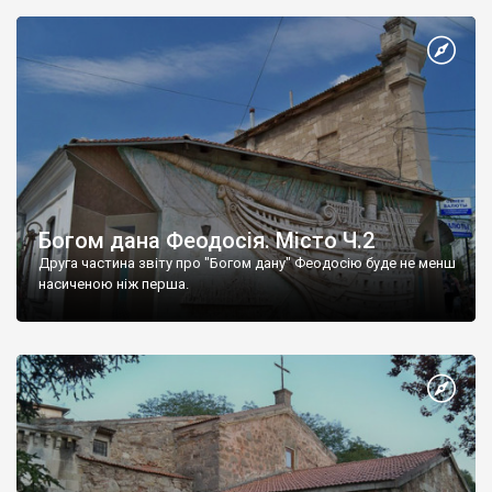
Богом дана Феодосія. Місто Ч.2
Друга частина звіту про "Богом дану" Феодосію буде не менш
насиченою ніж перша.