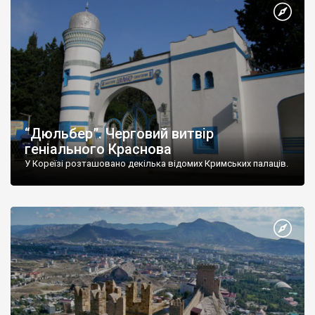
“Дюльбер”. Черговий витвір
геніального Краснова
У Кореїзі розташовано декілька відомих Кримських палаців.