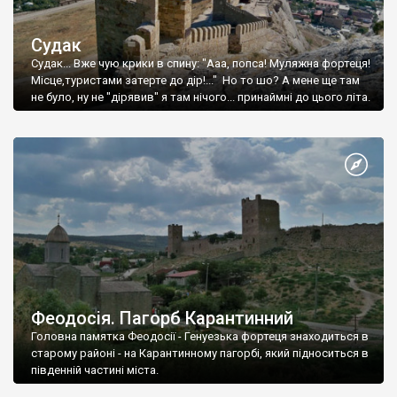
Судак
Судак... Вже чую крики в спину: "Ааа, попса! Муляжна фортеця!
Місце,туристами затерте до дір!..." Но то шо? А мене ще там
не було, ну не "дірявив" я там нічого... принаймні до цього літа.
Феодосія. Пагорб Карантинний
Головна памятка Феодосії - Генуезька фортеця знаходиться в
старому районі - на Карантинному пагорбі, який підноситься в
південній частині міста.