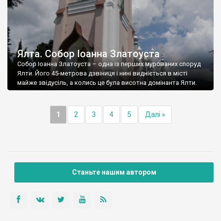
Ялта. Собор Іоанна Златоуста
Собор Іоанна Златоуста – одна із перших мурованих споруд
Ялти. Його 45-метрова дзвіниця і нині видніється в місті
майже звідусіль, а колись це була висотна домінанта Ялти.
1
2
3
4
5
Далі »
Станьте нашим автором