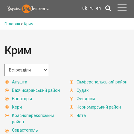
uk
ru
en
Головна
>
Крим
Крим
Алушта
Сімферопольський район
Бахчисарайський район
Судак
Євпаторія
Феодосія
Керч
Чорноморський район
Красноперекопський
Ялта
район
Севастополь