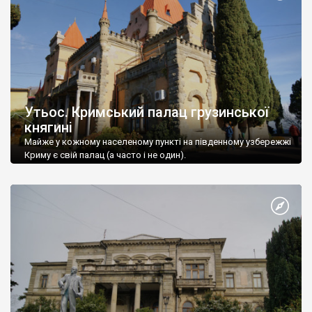
Утьос. Кримський палац грузинської
княгині
Майже у кожному населеному пункті на південному узбережжі
Криму є свій палац (а часто і не один).