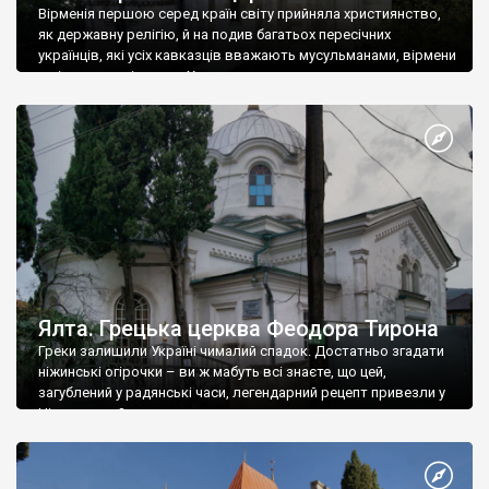
Вірменія першою серед країн світу прийняла християнство,
як державну релігію, й на подив багатьох пересічних
українців, які усіх кавказців вважають мусульманами, вірмени
є відданими вірянами Христа
Ялта. Грецька церква Феодора Тирона
Греки залишили Україні чималий спадок. Достатньо згадати
ніжинські огірочки – ви ж мабуть всі знаєте, що цей,
загублений у радянські часи, легендарний рецепт привезли у
Ніжин греки?