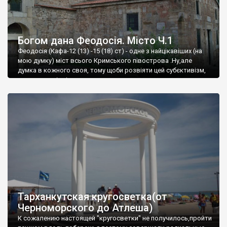
Богом дана Феодосія. Місто Ч.1
Феодосія (Кафа-12 (13) -15 (18) ст) - одне з найцікавіших (на
мою думку) міст всього Кримського півострова .Ну,але
думка в кожного своя, тому щоби розвіяти цей субєктивізм,
запрошую відвідати це
Тарханкутская кругосветка(от
Черноморского до Атлеша)
К сожалению настоящей "кругосветки" не получилось,пройти