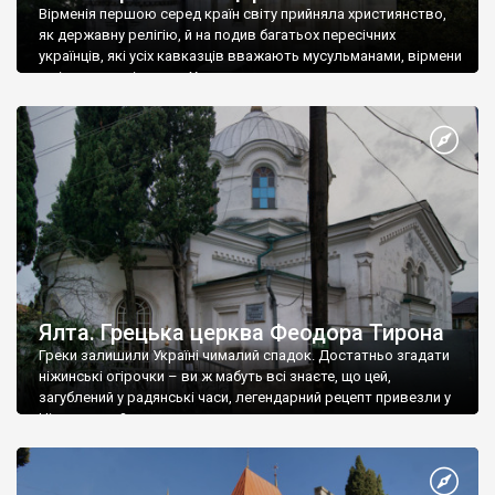
Вірменія першою серед країн світу прийняла християнство,
як державну релігію, й на подив багатьох пересічних
українців, які усіх кавказців вважають мусульманами, вірмени
є відданими вірянами Христа
Ялта. Грецька церква Феодора Тирона
Греки залишили Україні чималий спадок. Достатньо згадати
ніжинські огірочки – ви ж мабуть всі знаєте, що цей,
загублений у радянські часи, легендарний рецепт привезли у
Ніжин греки?