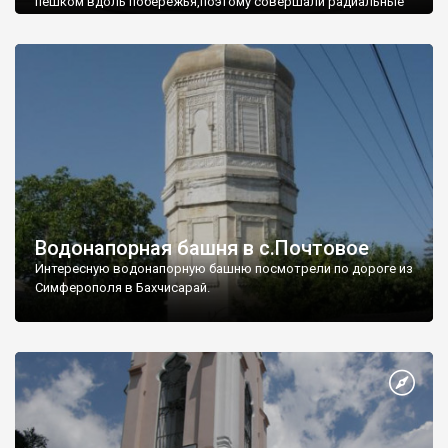
пешком вдоль побережья,поэтому совершали радиальные
вылазки из Оленевки.
Водонапорная башня в с.Почтовое
Интересную водонапорную башню посмотрели по дороге из
Симферополя в Бахчисарай.