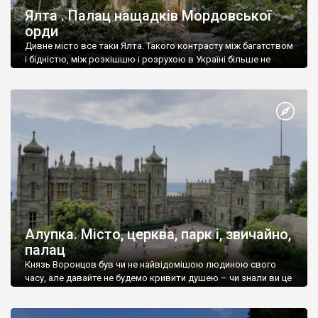
Ялта . Палац нащадків Мордовської
орди
Дивне місто все таки Ялта. Такого контрасту між багатством
і бідністю, між розкішшю і розрухою в Україні більше не
знайдеш.
Алупка. Місто, церква, парк і, звичайно,
палац
Князь Воронцов був чи не найвідомішою людиною свого
часу, але давайте не будемо кривити душею – чи знали ви це
прізвище до відвідин Алупки? Мабуть все таки ні.