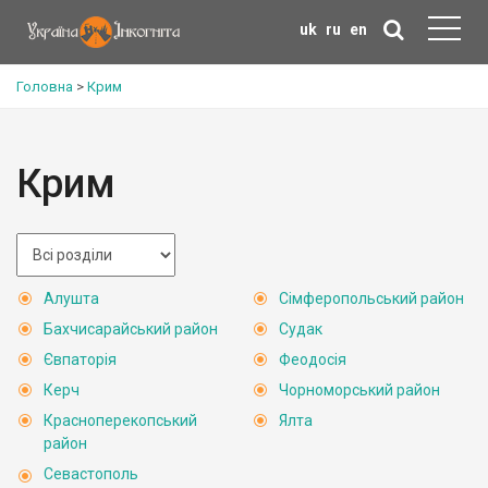
uk
ru
en
Головна
>
Крим
Крим
Алушта
Сімферопольський район
Бахчисарайський район
Судак
Євпаторія
Феодосія
Керч
Чорноморський район
Красноперекопський
Ялта
район
Севастополь