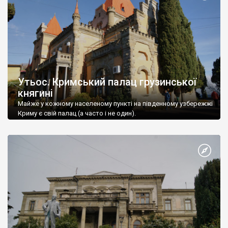
Утьос. Кримський палац грузинської
княгині
Майже у кожному населеному пункті на південному узбережжі
Криму є свій палац (а часто і не один).