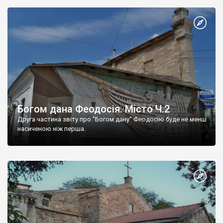
Богом дана Феодосія. Місто Ч.2
Друга частина звіту про "Богом дану" Феодосію буде не менш
насиченою ніж перша.