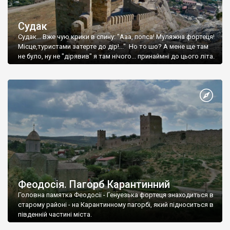
Судак
Судак... Вже чую крики в спину: "Ааа, попса! Муляжна фортеця!
Місце,туристами затерте до дір!..." Но то шо? А мене ще там
не було, ну не "дірявив" я там нічого... принаймні до цього літа.
Феодосія. Пагорб Карантинний
Головна памятка Феодосії - Генуезька фортеця знаходиться в
старому районі - на Карантинному пагорбі, який підноситься в
південній частині міста.