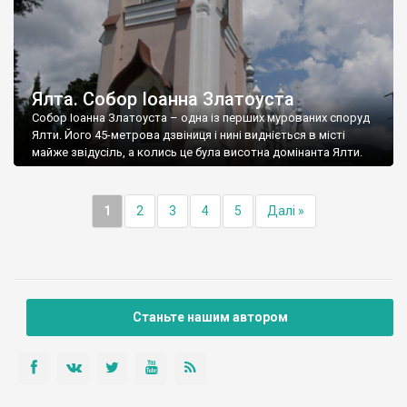
Ялта. Собор Іоанна Златоуста
Собор Іоанна Златоуста – одна із перших мурованих споруд
Ялти. Його 45-метрова дзвіниця і нині видніється в місті
майже звідусіль, а колись це була висотна домінанта Ялти.
1
2
3
4
5
Далі »
Станьте нашим автором