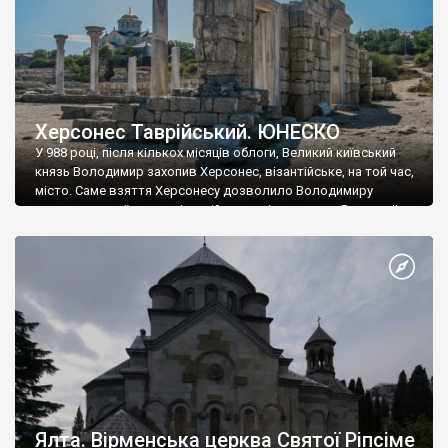
Херсонес Таврійський. ЮНЕСКО
У 988 році, після кількох місяців облоги, Великий київський
князь Володимир захопив Херсонес, візантійське, на той час,
місто. Саме взяття Херсонесу дозволило Володимиру
диктувати свої умови візантійському імператору Василю ІІ, та
одружитися з його дочкою Ганною. Цього ж року, в
Херсонесі Володимир-язичник, став Василем-християнином.
А потім було Хрещення Русі. На честь Херсонесу Таврійського
названо місто […]
Ялта. Вірменська церква Святої Ріпсіме