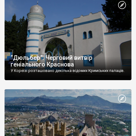
“Дюльбер”. Черговий витвір
геніального Краснова
У Кореїзі розташовано декілька відомих Кримських палаців.