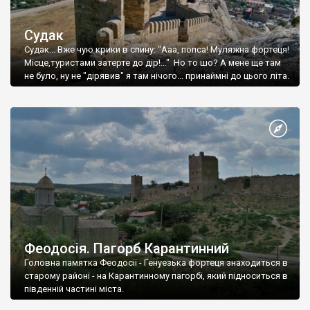
Судак
Судак... Вже чую крики в спину: "Ааа, попса! Муляжна фортеця!
Місце,туристами затерте до дір!..." Но то шо? А мене ще там
не було, ну не "дірявив" я там нічого... принаймні до цього літа.
Феодосія. Пагорб Карантинний
Головна памятка Феодосії - Генуезька фортеця знаходиться в
старому районі - на Карантинному пагорбі, який підноситься в
південній частині міста.