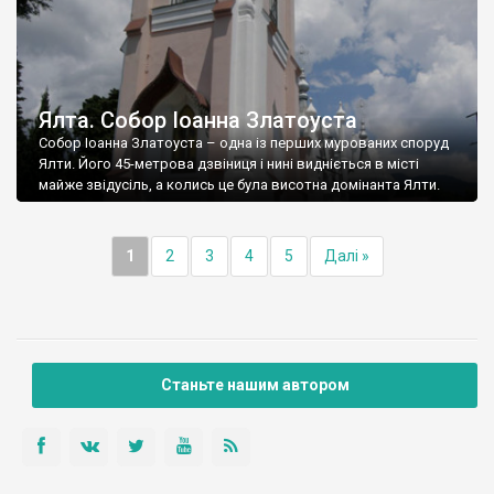
Ялта. Собор Іоанна Златоуста
Собор Іоанна Златоуста – одна із перших мурованих споруд
Ялти. Його 45-метрова дзвіниця і нині видніється в місті
майже звідусіль, а колись це була висотна домінанта Ялти.
1
2
3
4
5
Далі »
Станьте нашим автором