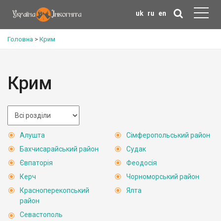
uk
ru
en
Головна
>
Крим
Крим
Алушта
Сімферопольський район
Бахчисарайський район
Судак
Євпаторія
Феодосія
Керч
Чорноморський район
Красноперекопський
Ялта
район
Севастополь