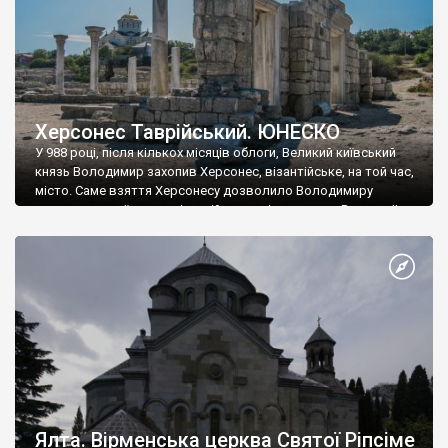
Херсонес Таврійський. ЮНЕСКО
У 988 році, після кількох місяців облоги, Великий київський
князь Володимир захопив Херсонес, візантійське, на той час,
місто. Саме взяття Херсонесу дозволило Володимиру
диктувати свої умови візантійському імператору Василю ІІ, та
одружитися з його дочкою Ганною. Цього ж року, в
Херсонесі Володимир-язичник, став Василем-християнином.
А потім було Хрещення Русі. На честь Херсонесу Таврійського
названо місто […]
Ялта. Вірменська церква Святої Ріпсіме