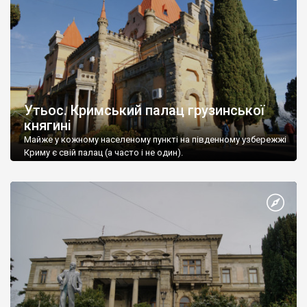
Утьос. Кримський палац грузинської
княгині
Майже у кожному населеному пункті на південному узбережжі
Криму є свій палац (а часто і не один).