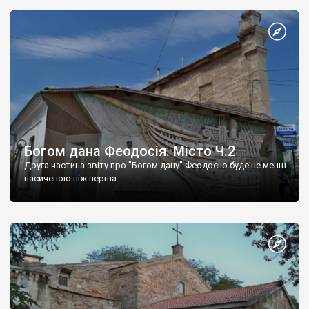
Богом дана Феодосія. Місто Ч.2
Друга частина звіту про "Богом дану" Феодосію буде не менш
насиченою ніж перша.