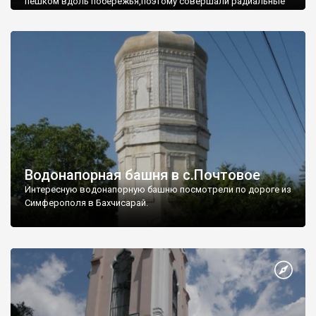
пешком вдоль побережья,поэтому совершали радиальные
вылазки из Оленевки.
Водонапорная башня в с.Почтовое
Интересную водонапорную башню посмотрели по дороге из
Симферополя в Бахчисарай.