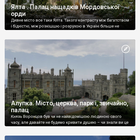
Ялта . Палац нащадків Мордовської
орди
Дивне місто все таки Ялта. Такого контрасту між багатством
і бідністю, між розкішшю і розрухою в Україні більше не
знайдеш.
Алупка. Місто, церква, парк і, звичайно,
палац
Князь Воронцов був чи не найвідомішою людиною свого
часу, але давайте не будемо кривити душею – чи знали ви це
прізвище до відвідин Алупки? Мабуть все таки ні.