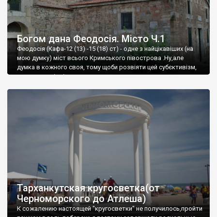
Богом дана Феодосія. Місто Ч.1
Феодосія (Кафа-12 (13) -15 (18) ст) - одне з найцікавіших (на
мою думку) міст всього Кримського півострова .Ну,але
думка в кожного своя, тому щоби розвіяти цей субєктивізм,
запрошую відвідати це
Тарханкутская кругосветка(от
Черноморского до Атлеша)
К сожалению настоящей "кругосветки" не получилось,пройти