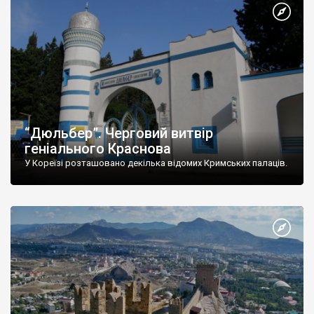
“Дюльбер”. Черговий витвір
геніального Краснова
У Кореїзі розташовано декілька відомих Кримських палаців.