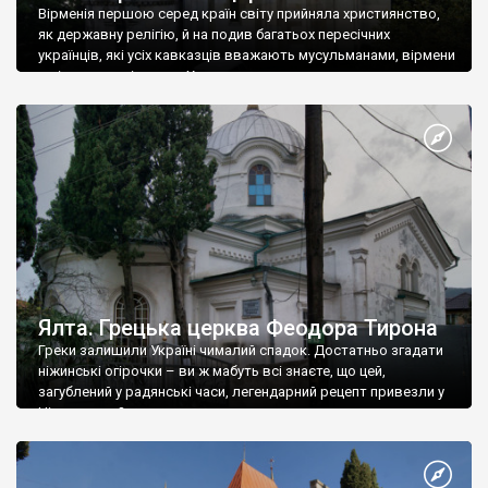
Вірменія першою серед країн світу прийняла християнство,
як державну релігію, й на подив багатьох пересічних
українців, які усіх кавказців вважають мусульманами, вірмени
є відданими вірянами Христа
Ялта. Грецька церква Феодора Тирона
Греки залишили Україні чималий спадок. Достатньо згадати
ніжинські огірочки – ви ж мабуть всі знаєте, що цей,
загублений у радянські часи, легендарний рецепт привезли у
Ніжин греки?