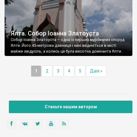
Ялта. Собор Іоанна Златоуста
Собор Іоанна Златоуста – одна із перших мурованих споруд
Ялти. Його 45-метрова дзвіниця і нині видніється в місті
майже звідусіль, а колись це була висотна домінанта Ялти.
1
2
3
4
5
Далі »
Станьте нашим автором