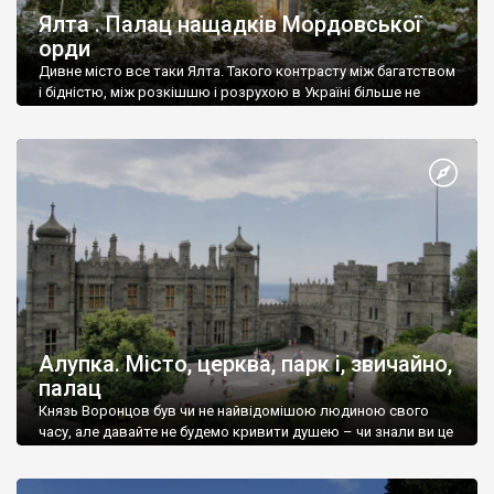
Ялта . Палац нащадків Мордовської
орди
Дивне місто все таки Ялта. Такого контрасту між багатством
і бідністю, між розкішшю і розрухою в Україні більше не
знайдеш.
Алупка. Місто, церква, парк і, звичайно,
палац
Князь Воронцов був чи не найвідомішою людиною свого
часу, але давайте не будемо кривити душею – чи знали ви це
прізвище до відвідин Алупки? Мабуть все таки ні.