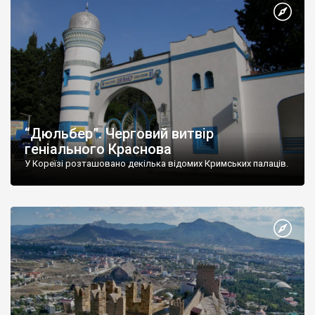
“Дюльбер”. Черговий витвір
геніального Краснова
У Кореїзі розташовано декілька відомих Кримських палаців.