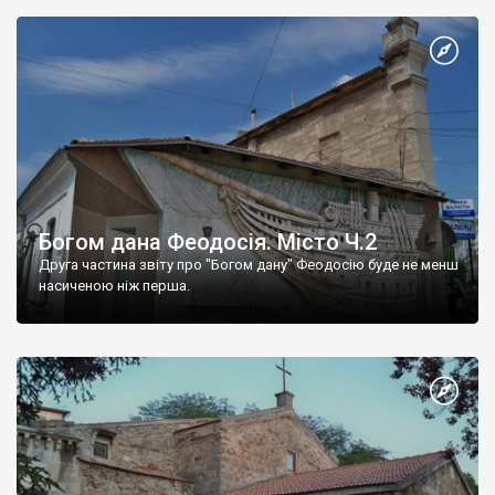
Богом дана Феодосія. Місто Ч.2
Друга частина звіту про "Богом дану" Феодосію буде не менш
насиченою ніж перша.