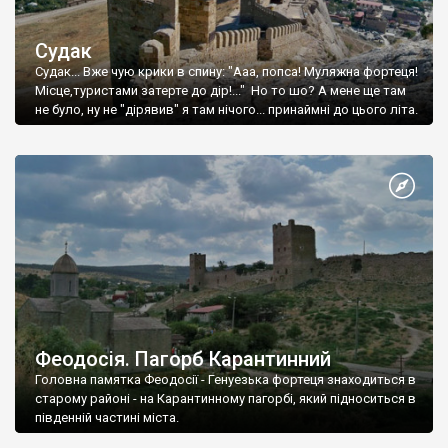
Судак
Судак... Вже чую крики в спину: "Ааа, попса! Муляжна фортеця!
Місце,туристами затерте до дір!..." Но то шо? А мене ще там
не було, ну не "дірявив" я там нічого... принаймні до цього літа.
Феодосія. Пагорб Карантинний
Головна памятка Феодосії - Генуезька фортеця знаходиться в
старому районі - на Карантинному пагорбі, який підноситься в
південній частині міста.