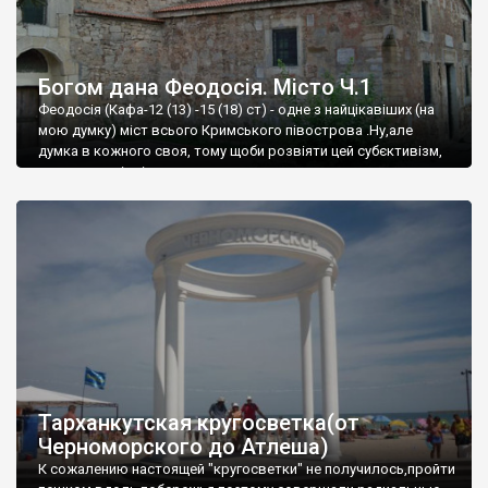
Богом дана Феодосія. Місто Ч.1
Феодосія (Кафа-12 (13) -15 (18) ст) - одне з найцікавіших (на
мою думку) міст всього Кримського півострова .Ну,але
думка в кожного своя, тому щоби розвіяти цей субєктивізм,
запрошую відвідати це
Тарханкутская кругосветка(от
Черноморского до Атлеша)
К сожалению настоящей "кругосветки" не получилось,пройти