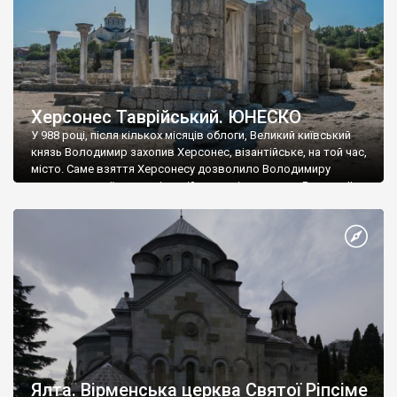
Херсонес Таврійський. ЮНЕСКО
У 988 році, після кількох місяців облоги, Великий київський
князь Володимир захопив Херсонес, візантійське, на той час,
місто. Саме взяття Херсонесу дозволило Володимиру
диктувати свої умови візантійському імператору Василю ІІ, та
одружитися з його дочкою Ганною. Цього ж року, в
Херсонесі Володимир-язичник, став Василем-християнином.
А потім було Хрещення Русі. На честь Херсонесу Таврійського
названо місто […]
Ялта. Вірменська церква Святої Ріпсіме