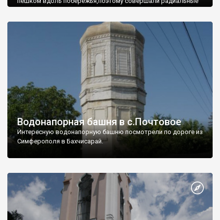
пешком вдоль побережья,поэтому совершали радиальные
вылазки из Оленевки.
Водонапорная башня в с.Почтовое
Интересную водонапорную башню посмотрели по дороге из
Симферополя в Бахчисарай.