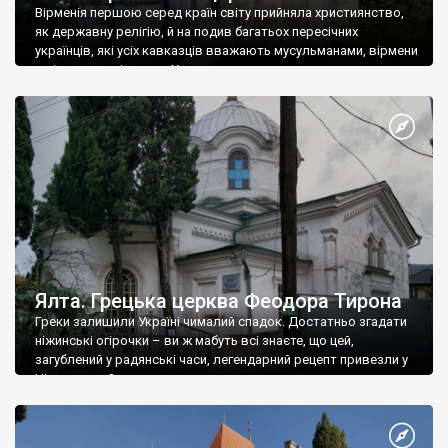
Вірменія першою серед країн світу прийняла християнство,
як державну релігію, й на подив багатьох пересічних
українців, які усіх кавказців вважають мусульманами, вірмени
є відданими вірянами Христа
Ялта. Грецька церква Феодора Тирона
Греки залишили Україні чималий спадок. Достатньо згадати
ніжинські огірочки – ви ж мабуть всі знаєте, що цей,
загублений у радянські часи, легендарний рецепт привезли у
Ніжин греки?