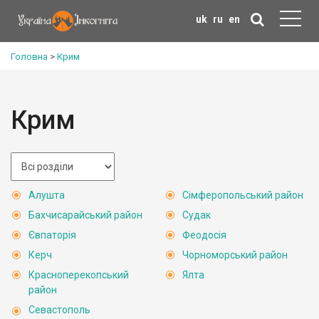
uk
ru
en
Головна
>
Крим
Крим
Алушта
Сімферопольський район
Бахчисарайський район
Судак
Євпаторія
Феодосія
Керч
Чорноморський район
Красноперекопський
Ялта
район
Севастополь