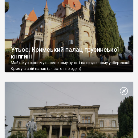
Утьос. Кримський палац грузинської
княгині
Майже у кожному населеному пункті на південному узбережжі
Криму є свій палац (а часто і не один).