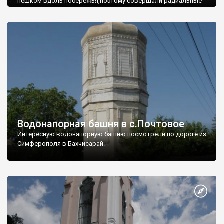
пешком вдоль побережья,поэтому совершали радиальные
вылазки из Оленевки.
Водонапорная башня в с.Почтовое
Интересную водонапорную башню посмотрели по дороге из
Симферополя в Бахчисарай.