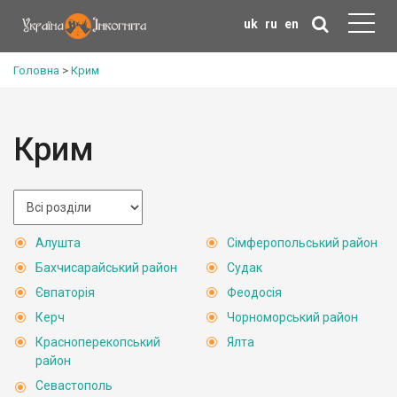
uk
ru
en
Головна
>
Крим
Крим
Алушта
Сімферопольський район
Бахчисарайський район
Судак
Євпаторія
Феодосія
Керч
Чорноморський район
Красноперекопський
Ялта
район
Севастополь