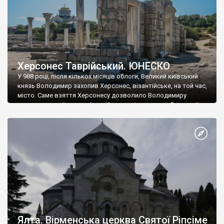
Херсонес Таврійський. ЮНЕСКО
У 988 році, після кількох місяців облоги, Великий київський
князь Володимир захопив Херсонес, візантійське, на той час,
місто. Саме взяття Херсонесу дозволило Володимиру
диктувати свої умови візантійському імператору Василю ІІ, та
одружитися з його дочкою Ганною. Цього ж року, в
Херсонесі Володимир-язичник, став Василем-християнином.
А потім було Хрещення Русі. На честь Херсонесу Таврійського
названо місто […]
Ялта. Вірменська церква Святої Ріпсіме