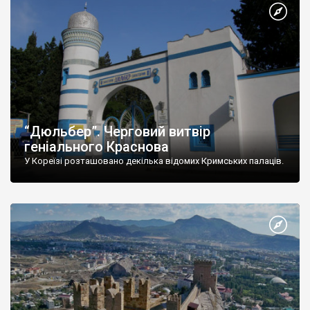
“Дюльбер”. Черговий витвір
геніального Краснова
У Кореїзі розташовано декілька відомих Кримських палаців.