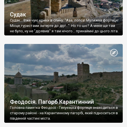
Судак
Судак... Вже чую крики в спину: "Ааа, попса! Муляжна фортеця!
Місце,туристами затерте до дір!..." Но то шо? А мене ще там
не було, ну не "дірявив" я там нічого... принаймні до цього літа.
Феодосія. Пагорб Карантинний
Головна памятка Феодосії - Генуезька фортеця знаходиться в
старому районі - на Карантинному пагорбі, який підноситься в
південній частині міста.