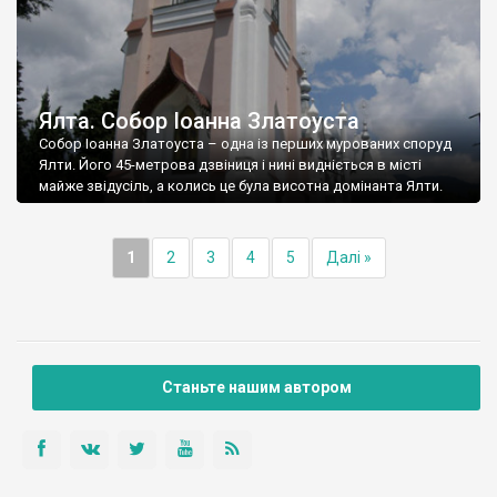
Ялта. Собор Іоанна Златоуста
Собор Іоанна Златоуста – одна із перших мурованих споруд
Ялти. Його 45-метрова дзвіниця і нині видніється в місті
майже звідусіль, а колись це була висотна домінанта Ялти.
1
2
3
4
5
Далі »
Станьте нашим автором