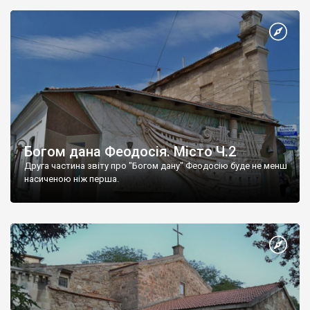
Богом дана Феодосія. Місто Ч.2
Друга частина звіту про "Богом дану" Феодосію буде не менш
насиченою ніж перша.