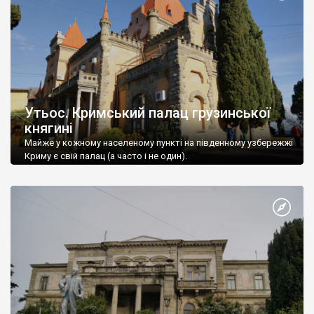
Утьос. Кримський палац грузинської
княгині
Майже у кожному населеному пункті на південному узбережжі
Криму є свій палац (а часто і не один).