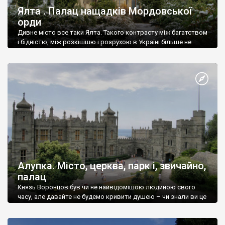
Ялта . Палац нащадків Мордовської
орди
Дивне місто все таки Ялта. Такого контрасту між багатством
і бідністю, між розкішшю і розрухою в Україні більше не
знайдеш.
Алупка. Місто, церква, парк і, звичайно,
палац
Князь Воронцов був чи не найвідомішою людиною свого
часу, але давайте не будемо кривити душею – чи знали ви це
прізвище до відвідин Алупки? Мабуть все таки ні.