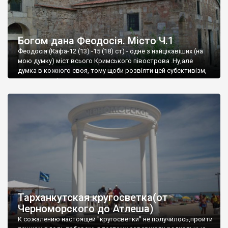
Богом дана Феодосія. Місто Ч.1
Феодосія (Кафа-12 (13) -15 (18) ст) - одне з найцікавіших (на
мою думку) міст всього Кримського півострова .Ну,але
думка в кожного своя, тому щоби розвіяти цей субєктивізм,
запрошую відвідати це
Тарханкутская кругосветка(от
Черноморского до Атлеша)
К сожалению настоящей "кругосветки" не получилось,пройти