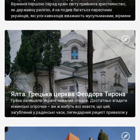
Вірменія першою серед країн світу прийняла християнство,
як державну релігію, й на подив багатьох пересічних
українців, які усіх кавказців вважають мусульманами, вірмени
є відданими вірянами Христа
Ялта. Грецька церква Феодора Тирона
Греки залишили Україні чималий спадок. Достатньо згадати
ніжинські огірочки – ви ж мабуть всі знаєте, що цей,
загублений у радянські часи, легендарний рецепт привезли у
Ніжин греки?