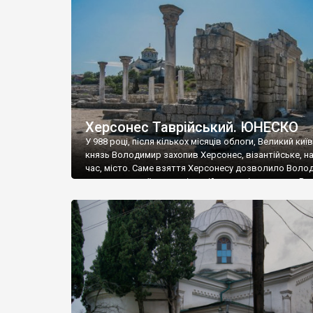
музею «Новгородський музей-заповідник» сотні арт
візантійської доби. Раритети викрадені з фондів об’
культурної спадщини ЮНЕСКО «Херсонеса Таврійсько
Офіційно – на виставку «Золото Візантії», але експер
влада в Україні вважають це лише […]
Херсонес Таврійський. ЮНЕСКО
У 988 році, після кількох місяців облоги, Великий киї
князь Володимир захопив Херсонес, візантійське, на
час, місто. Саме взяття Херсонесу дозволило Воло
диктувати свої умови візантійському імператору Вас
та одружитися з його дочкою Ганною. Цього ж року,
Херсонесі Володимир-язичник, став Василем-
християнином. А потім було Хрещення Русі. На честь
Херсонесу Таврійського названо місто […]