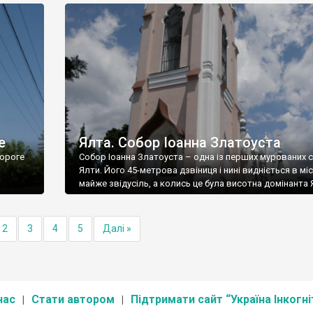
е
Ялта. Собор Іоанна Златоуста
ороге
Собор Іоанна Златоуста – одна із перших мурованих 
Ялти. Його 45-метрова дзвіниця і нині видніється в міс
майже звідусіль, а колись це була висотна домінанта 
2
3
4
5
Далі »
нас
Стати автором
Підтримати сайт “Україна Інкогні