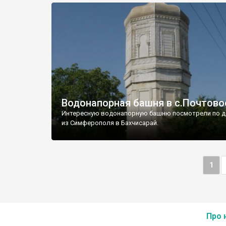
Водонапорная башня в с.Почтово
Интересную водонапорную башню посмотрели по д
из Симферополя в Бахчисарай.
1
Про 