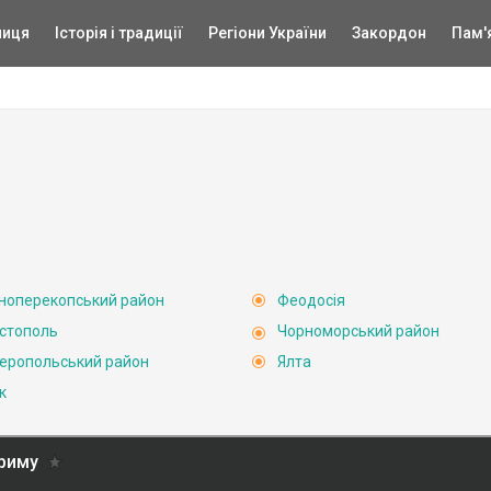
ниця
Історія і традиції
Регіони України
Закордон
Пам'
ноперекопський район
Феодосія
стополь
Чорноморський район
еропольський район
Ялта
к