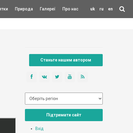
ятки
Природа
Галереї
Про нас
uk
ru
en
Станьте нашим автором
Підтримати сайт
Вхід