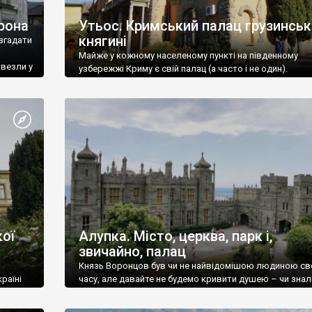
рона
Утьос. Кримський палац грузинськ
княгині
згадати
Майже у кожному населеному пункті на південному
ивезли у
узбережжі Криму є свій палац (а часто і не один).
ої
Алупка. Місто, церква, парк і,
звичайно, палац
Князь Воронцов був чи не найвідомішою людиною св
раїні
часу, але давайте не будемо кривити душею – чи знал
це прізвище до відвідин Алупки? Мабуть все таки ні.