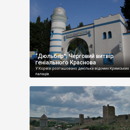
“Дюльбер”. Черговий витвір
геніального Краснова
У Кореїзі розташовано декілька відомих Кримських
палаців.