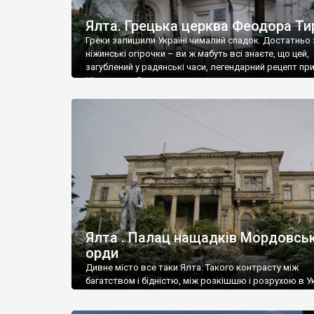
Ялта. Грецька церква Феодора Ти
Греки залишили Україні чималий спадок. Достатньо 
ніжинські огірочки – ви ж мабуть всі знаєте, що цей,
загублений у радянські часи, легендарний рецепт пр
Ніжин греки?
Ялта . Палац нащадків Мордовськ
орди
Дивне місто все таки Ялта. Такого контрасту між
багатством і бідністю, між розкішшю і розрухою в Ук
більше не знайдеш.