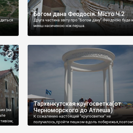
Богом дана Феодосія. Місто Ч.2
одиться
Друга частина звіту про "Богом дану" Феодосію буде 
менш насиченою ніж перша.
Тарханкутская кругосветка(от
Черноморского до Атлеша)
ших (на
але
К сожалению настоящей "кругосветки" не
тивізм,
получилось,пройти пешком вдоль побережья,поэтом
совершали радиальные вылазки из Оленевки.