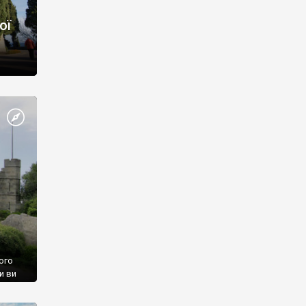
ої
ого
и ви