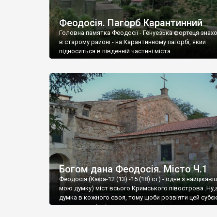
Феодосія. Пагорб Карантинний
Головна памятка Феодосії - Генуезька фортеця знах
в старому районі - на Карантинному пагорбі, який
підноситься в південній частині міста.
Богом дана Феодосія. Місто Ч.1
Феодосія (Кафа-12 (13) -15 (18) ст) - одне з найцікаві
мою думку) міст всього Кримського півострова .Ну,
думка в кожного своя, тому щоби розвіяти цей субєк
запрошую відвідати це