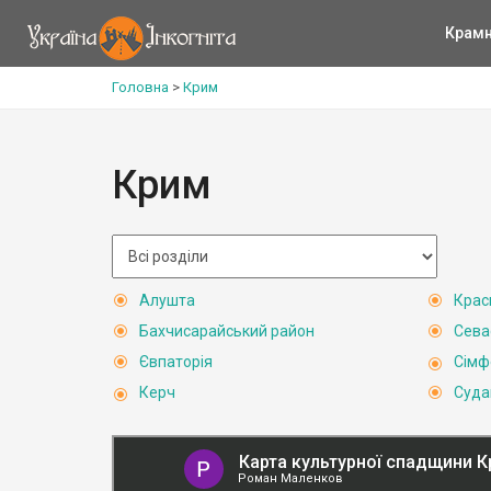
Крам
Головна
>
Крим
Крим
Алушта
Крас
Бахчисарайський район
Сева
Євпаторія
Сімф
Керч
Суда