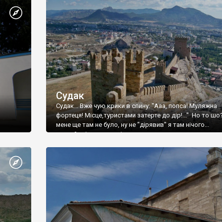
Судак
Судак... Вже чую крики в спину: "Ааа, попса! Муляжна
фортеця! Місце,туристами затерте до дір!..." Но то шо
мене ще там не було, ну не "дірявив" я там нічого...
принаймні до цього літа.