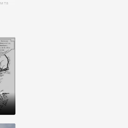
им та
ора і
є
го типу,
ей-
рний
ста:
 райони
від 2
I
і,
рукти,
 котрі