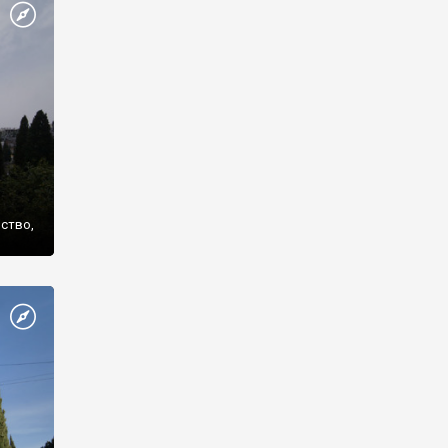
же
нство,