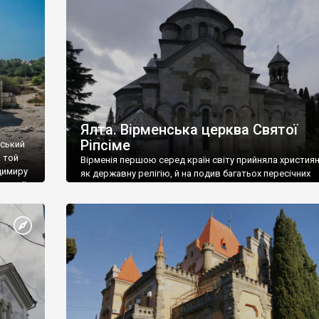
ефактів
називаються «повстяками» (postaki)…” “Вино. Крим
єкту
виробляє відмінне вино і його вдосталь: воно все ду
го».
легке біле і дуже […]
ти та
Ялта. Вірменська церква Святої
Ріпсіме
вський
 той
Вірменія першою серед країн світу прийняла христия
димиру
як державну релігію, й на подив багатьох пересічних
илю ІІ,
українців, які усіх кавказців вважають мусульманами,
 в
вірмени є відданими вірянами Христа