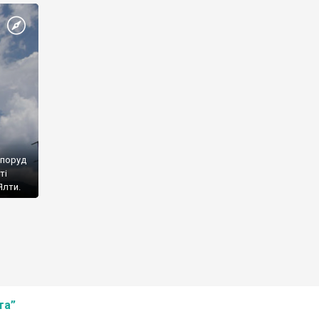
споруд
ті
Ялти.
та”