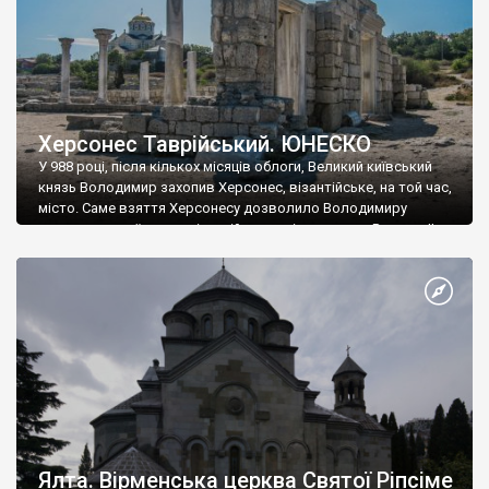
Херсонес Таврійський. ЮНЕСКО
У 988 році, після кількох місяців облоги, Великий київський
князь Володимир захопив Херсонес, візантійське, на той час,
місто. Саме взяття Херсонесу дозволило Володимиру
диктувати свої умови візантійському імператору Василю ІІ, та
одружитися з його дочкою Ганною. Цього ж року, в
Херсонесі Володимир-язичник, став Василем-християнином.
А потім було Хрещення Русі. На честь Херсонесу Таврійського
названо місто […]
Ялта. Вірменська церква Святої Ріпсіме