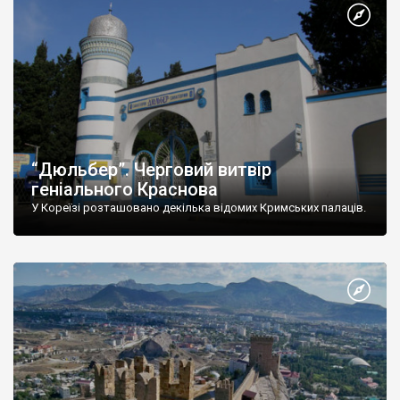
“Дюльбер”. Черговий витвір
геніального Краснова
У Кореїзі розташовано декілька відомих Кримських палаців.