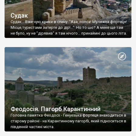
Судак
Судак... Вже чую крики в спину: "Ааа, попса! Муляжна фортеця!
Місце,туристами затерте до дір!..." Но то шо? А мене ще там
не було, ну не "дірявив" я там нічого... принаймні до цього літа.
Феодосія. Пагорб Карантинний
Головна памятка Феодосії - Генуезька фортеця знаходиться в
старому районі - на Карантинному пагорбі, який підноситься в
південній частині міста.