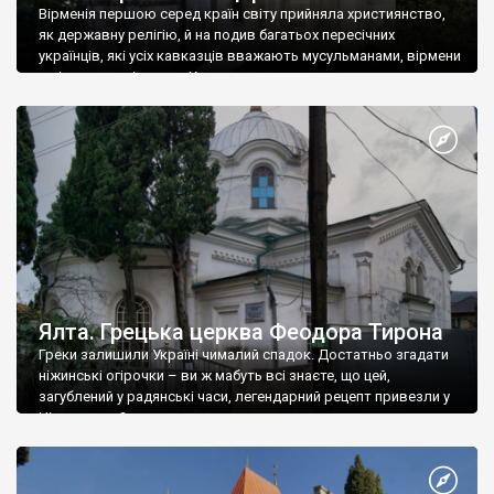
Вірменія першою серед країн світу прийняла християнство,
як державну релігію, й на подив багатьох пересічних
українців, які усіх кавказців вважають мусульманами, вірмени
є відданими вірянами Христа
Ялта. Грецька церква Феодора Тирона
Греки залишили Україні чималий спадок. Достатньо згадати
ніжинські огірочки – ви ж мабуть всі знаєте, що цей,
загублений у радянські часи, легендарний рецепт привезли у
Ніжин греки?