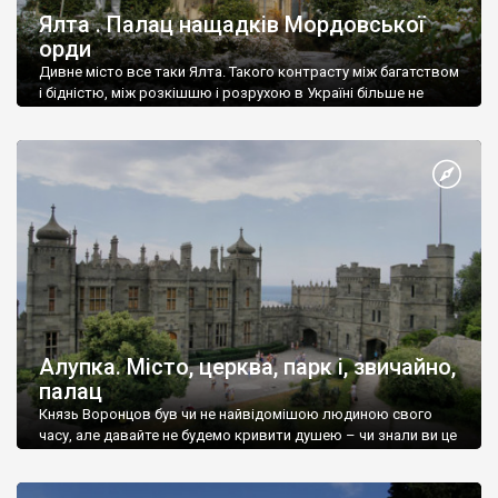
Ялта . Палац нащадків Мордовської
орди
Дивне місто все таки Ялта. Такого контрасту між багатством
і бідністю, між розкішшю і розрухою в Україні більше не
знайдеш.
Алупка. Місто, церква, парк і, звичайно,
палац
Князь Воронцов був чи не найвідомішою людиною свого
часу, але давайте не будемо кривити душею – чи знали ви це
прізвище до відвідин Алупки? Мабуть все таки ні.