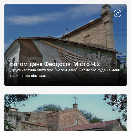
Богом дана Феодосія. Місто Ч.2
Друга частина звіту про "Богом дану" Феодосію буде не менш
насиченою ніж перша.