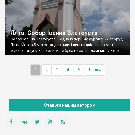
Ялта. Собор Іоанна Златоуста
Собор Іоанна Златоуста – одна із перших мурованих споруд
Ялти. Його 45-метрова дзвіниця і нині видніється в місті
майже звідусіль, а колись це була висотна домінанта Ялти.
1
2
3
4
5
Далі »
Станьте нашим автором