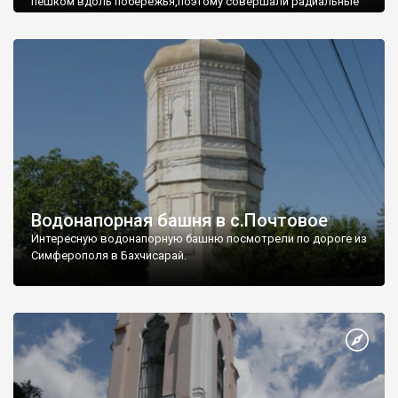
пешком вдоль побережья,поэтому совершали радиальные
вылазки из Оленевки.
Водонапорная башня в с.Почтовое
Интересную водонапорную башню посмотрели по дороге из
Симферополя в Бахчисарай.