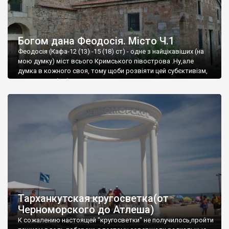
Богом дана Феодосія. Місто Ч.1
Феодосія (Кафа-12 (13) -15 (18) ст) - одне з найцікавіших (на
мою думку) міст всього Кримського півострова .Ну,але
думка в кожного своя, тому щоби розвіяти цей субєктивізм,
запрошую відвідати це
Тарханкутская кругосветка(от
Черноморского до Атлеша)
К сожалению настоящей "кругосветки" не получилось,пройти