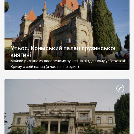
Утьос. Кримський палац грузинської
княгині
Майже у кожному населеному пункті на південному узбережжі
Криму є свій палац (а часто і не один).