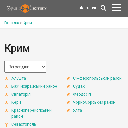
uk
ru
en
Головна
>
Крим
Крим
Алушта
Сімферопольський район
Бахчисарайський район
Судак
Євпаторія
Феодосія
Керч
Чорноморський район
Красноперекопський
Ялта
район
Севастополь