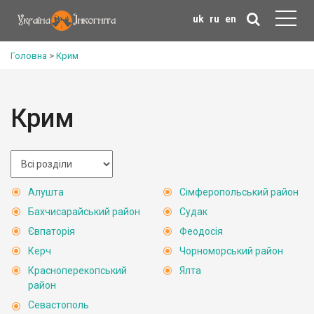
uk
ru
en
Головна
>
Крим
Крим
Алушта
Сімферопольський район
Бахчисарайський район
Судак
Євпаторія
Феодосія
Керч
Чорноморський район
Красноперекопський
Ялта
район
Севастополь