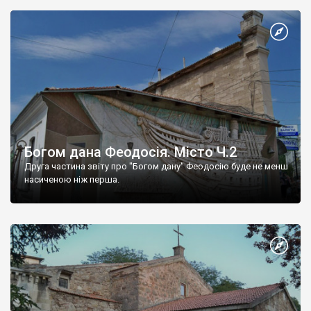
Богом дана Феодосія. Місто Ч.2
Друга частина звіту про "Богом дану" Феодосію буде не менш
насиченою ніж перша.