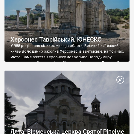
Херсонес Таврійський. ЮНЕСКО
У 988 році, після кількох місяців облоги, Великий київський
князь Володимир захопив Херсонес, візантійське, на той час,
місто. Саме взяття Херсонесу дозволило Володимиру
диктувати свої умови візантійському імператору Василю ІІ, та
одружитися з його дочкою Ганною. Цього ж року, в
Херсонесі Володимир-язичник, став Василем-християнином.
А потім було Хрещення Русі. На честь Херсонесу Таврійського
названо місто […]
Ялта. Вірменська церква Святої Ріпсіме