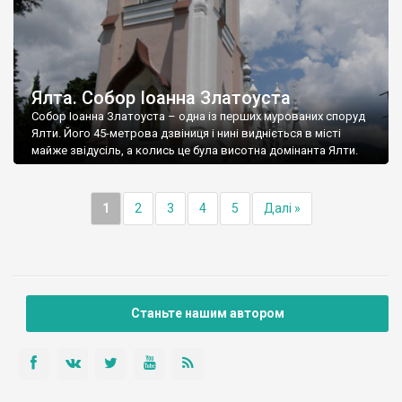
Ялта. Собор Іоанна Златоуста
Собор Іоанна Златоуста – одна із перших мурованих споруд
Ялти. Його 45-метрова дзвіниця і нині видніється в місті
майже звідусіль, а колись це була висотна домінанта Ялти.
1
2
3
4
5
Далі »
Станьте нашим автором