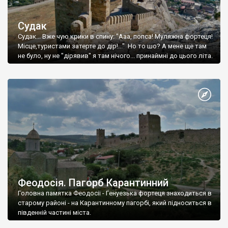
Судак
Судак... Вже чую крики в спину: "Ааа, попса! Муляжна фортеця!
Місце,туристами затерте до дір!..." Но то шо? А мене ще там
не було, ну не "дірявив" я там нічого... принаймні до цього літа.
Феодосія. Пагорб Карантинний
Головна памятка Феодосії - Генуезька фортеця знаходиться в
старому районі - на Карантинному пагорбі, який підноситься в
південній частині міста.