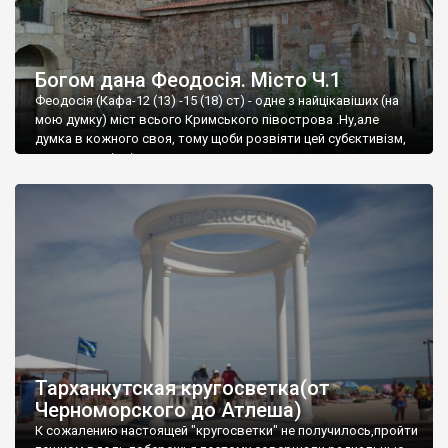
Богом дана Феодосія. Місто Ч.1
Феодосія (Кафа-12 (13) -15 (18) ст) - одне з найцікавіших (на
мою думку) міст всього Кримського півострова .Ну,але
думка в кожного своя, тому щоби розвіяти цей субєктивізм,
запрошую відвідати це
Тарханкутская кругосветка(от
Черноморского до Атлеша)
К сожалению настоящей "кругосветки" не получилось,пройти