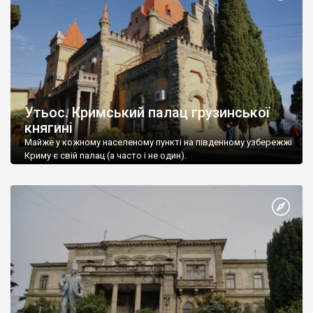
Утьос. Кримський палац грузинської
княгині
Майже у кожному населеному пункті на південному узбережжі
Криму є свій палац (а часто і не один).