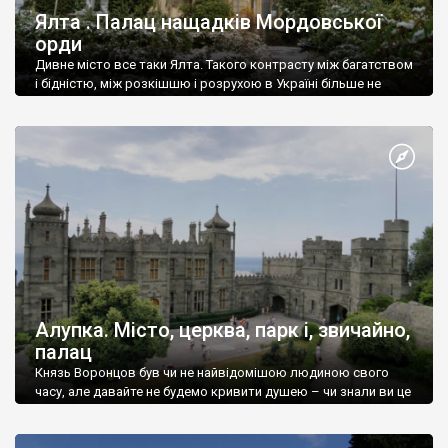
Ялта . Палац нащадків Мордовської
орди
Дивне місто все таки Ялта. Такого контрасту між багатством
і бідністю, між розкішшю і розрухою в Україні більше не
знайдеш.
Алупка. Місто, церква, парк і, звичайно,
палац
Князь Воронцов був чи не найвідомішою людиною свого
часу, але давайте не будемо кривити душею – чи знали ви це
прізвище до відвідин Алупки? Мабуть все таки ні.