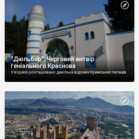
“Дюльбер”. Черговий витвір
геніального Краснова
У Кореїзі розташовано декілька відомих Кримських палаців.