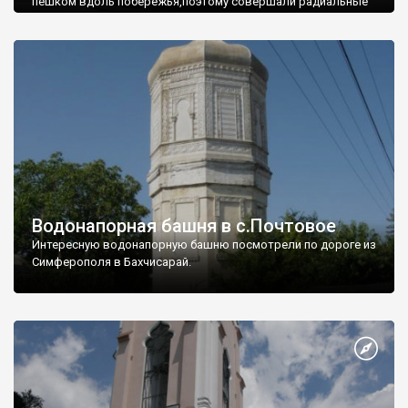
пешком вдоль побережья,поэтому совершали радиальные
вылазки из Оленевки.
Водонапорная башня в с.Почтовое
Интересную водонапорную башню посмотрели по дороге из
Симферополя в Бахчисарай.