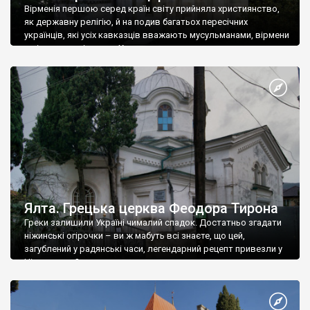
Вірменія першою серед країн світу прийняла християнство,
як державну релігію, й на подив багатьох пересічних
українців, які усіх кавказців вважають мусульманами, вірмени
є відданими вірянами Христа
Ялта. Грецька церква Феодора Тирона
Греки залишили Україні чималий спадок. Достатньо згадати
ніжинські огірочки – ви ж мабуть всі знаєте, що цей,
загублений у радянські часи, легендарний рецепт привезли у
Ніжин греки?