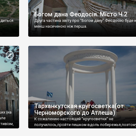
Богом дана Феодосія. Місто Ч.2
одиться
Друга частина звіту про "Богом дану" Феодосію буде 
менш насиченою ніж перша.
Тарханкутская кругосветка(от
Черноморского до Атлеша)
ших (на
але
К сожалению настоящей "кругосветки" не
тивізм,
получилось,пройти пешком вдоль побережья,поэтом
совершали радиальные вылазки из Оленевки.