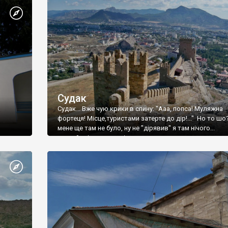
Судак
Судак... Вже чую крики в спину: "Ааа, попса! Муляжна
фортеця! Місце,туристами затерте до дір!..." Но то шо
мене ще там не було, ну не "дірявив" я там нічого...
принаймні до цього літа.