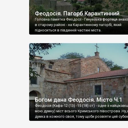
Феодосія. Пагорб Карантинний
Головна памятка Феодосії - Генуезька фортеця знах
в старому районі - на Карантинному пагорбі, який
підноситься в південній частині міста.
Богом дана Феодосія. Місто Ч.1
Феодосія (Кафа-12 (13) -15 (18) ст) - одне з найцікаві
мою думку) міст всього Кримського півострова .Ну,
думка в кожного своя, тому щоби розвіяти цей субєк
запрошую відвідати це