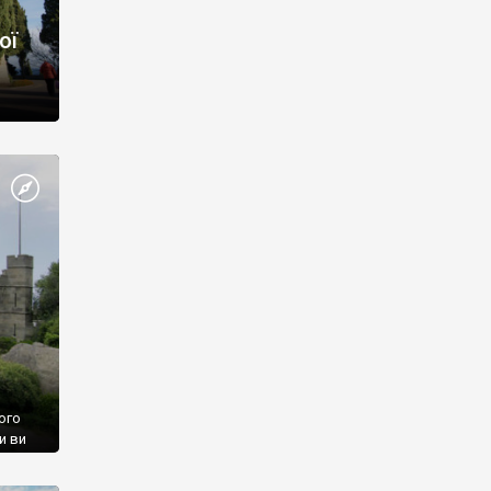
ої
ого
и ви