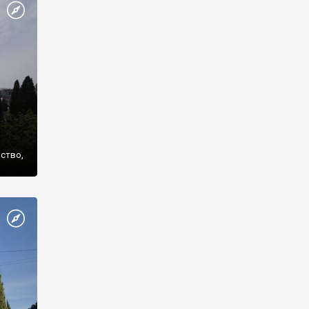
же
нство,