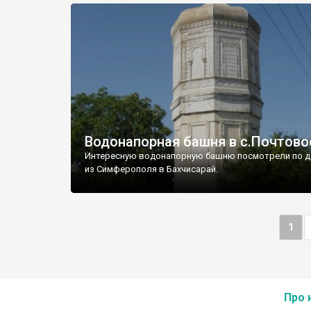
Водонапорная башня в с.Почтово
Интересную водонапорную башню посмотрели по д
из Симферополя в Бахчисарай.
1
Про 