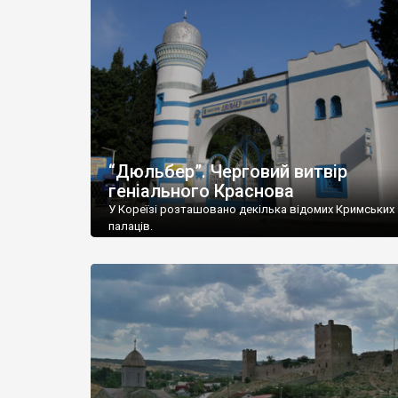
“Дюльбер”. Черговий витвір
геніального Краснова
У Кореїзі розташовано декілька відомих Кримських
палаців.