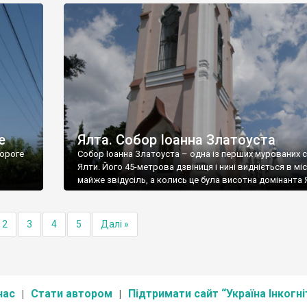
е
Ялта. Собор Іоанна Златоуста
ороге
Собор Іоанна Златоуста – одна із перших мурованих 
Ялти. Його 45-метрова дзвіниця і нині видніється в міс
майже звідусіль, а колись це була висотна домінанта 
2
3
4
5
Далі »
нас
Стати автором
Підтримати сайт “Україна Інкогні