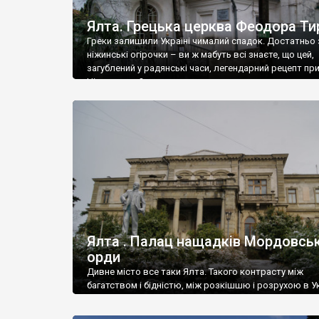
Ялта. Грецька церква Феодора Ти
Греки залишили Україні чималий спадок. Достатньо 
ніжинські огірочки – ви ж мабуть всі знаєте, що цей,
загублений у радянські часи, легендарний рецепт пр
Ніжин греки?
Ялта . Палац нащадків Мордовськ
орди
Дивне місто все таки Ялта. Такого контрасту між
багатством і бідністю, між розкішшю і розрухою в Ук
більше не знайдеш.