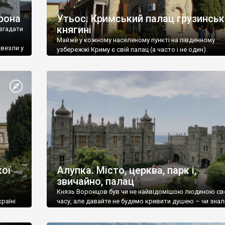
рона
Утьос. Кримський палац грузинськ
княгині
згадати
Майже у кожному населеному пункті на південному
ивезли у
узбережжі Криму є свій палац (а часто і не один).
ої
Алупка. Місто, церква, парк і,
звичайно, палац
Князь Воронцов був чи не найвідомішою людиною св
раїні
часу, але давайте не будемо кривити душею – чи знал
це прізвище до відвідин Алупки? Мабуть все таки ні.