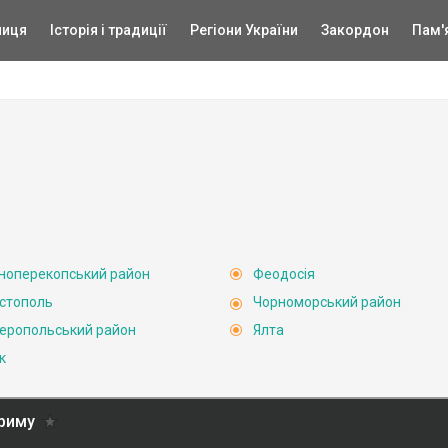
ниця
Історія і традиції
Регіони України
Закордон
Пам'
ноперекопський район
Феодосія
стополь
Чорноморський район
еропольський район
Ялта
к