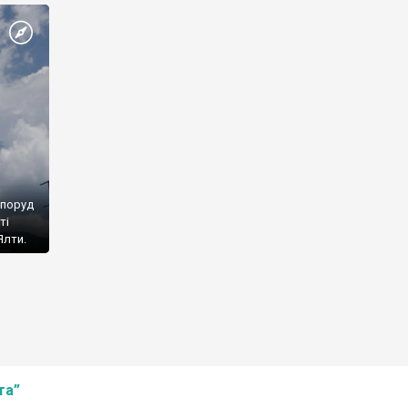
споруд
ті
Ялти.
та”