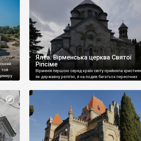
ефактів
називаються «повстяками» (postaki)…” “Вино. Крим
єкту
виробляє відмінне вино і його вдосталь: воно все ду
го».
легке біле і дуже […]
ти та
Ялта. Вірменська церква Святої
Ріпсіме
вський
 той
Вірменія першою серед країн світу прийняла христия
димиру
як державну релігію, й на подив багатьох пересічних
илю ІІ,
українців, які усіх кавказців вважають мусульманами,
 в
вірмени є відданими вірянами Христа