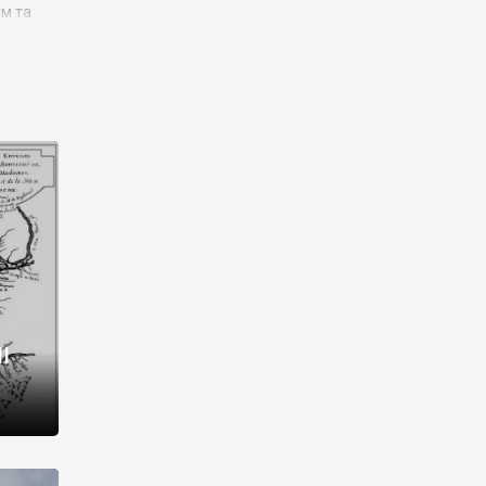
им та
ора і
є
го типу,
ей-
рний
ста:
 райони
від 2
I
і,
рукти,
 котрі