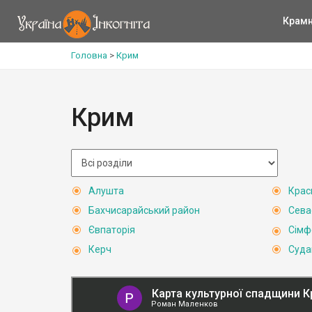
Крам
Головна
>
Крим
Крим
Алушта
Крас
Бахчисарайський район
Сева
Євпаторія
Сімф
Керч
Суда