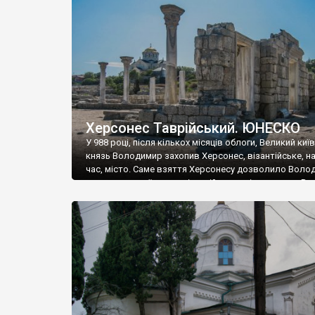
музею «Новгородський музей-заповідник» сотні арт
візантійської доби. Раритети викрадені з фондів об’
культурної спадщини ЮНЕСКО «Херсонеса Таврійсько
Офіційно – на виставку «Золото Візантії», але експер
влада в Україні вважають це лише […]
Херсонес Таврійський. ЮНЕСКО
У 988 році, після кількох місяців облоги, Великий киї
князь Володимир захопив Херсонес, візантійське, на
час, місто. Саме взяття Херсонесу дозволило Воло
диктувати свої умови візантійському імператору Вас
та одружитися з його дочкою Ганною. Цього ж року,
Херсонесі Володимир-язичник, став Василем-
християнином. А потім було Хрещення Русі. На честь
Херсонесу Таврійського названо місто […]