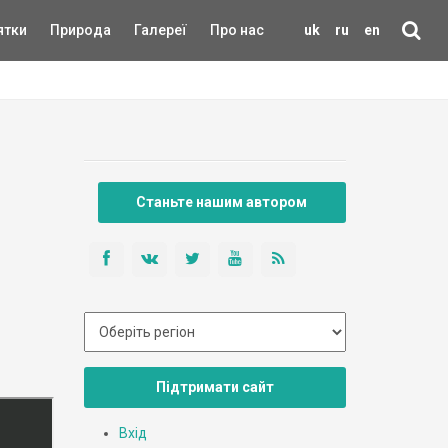
ятки
Природа
Галереї
Про нас
uk
ru
en
Станьте нашим автором
Підтримати сайт
Вхід