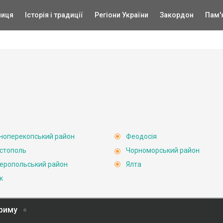
ниця
Історія і традиції
Регіони України
Закордон
Пам'
ноперекопський район
Феодосія
стополь
Чорноморський район
еропольський район
Ялта
к