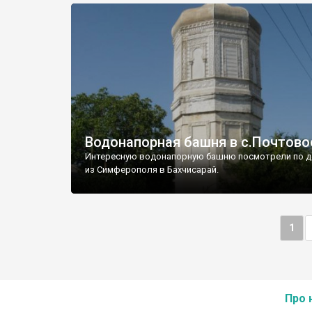
Водонапорная башня в с.Почтово
Интересную водонапорную башню посмотрели по д
из Симферополя в Бахчисарай.
1
Про 