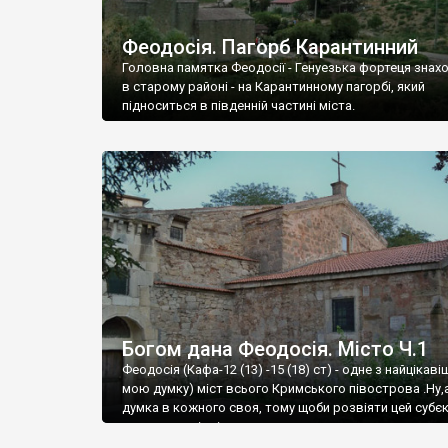
Феодосія. Пагорб Карантинний
Головна памятка Феодосії - Генуезька фортеця знах
в старому районі - на Карантинному пагорбі, який
підноситься в південній частині міста.
Богом дана Феодосія. Місто Ч.1
Феодосія (Кафа-12 (13) -15 (18) ст) - одне з найцікаві
мою думку) міст всього Кримського півострова .Ну,
думка в кожного своя, тому щоби розвіяти цей субєк
запрошую відвідати це