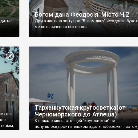
Богом дана Феодосія. Місто Ч.2
одиться
Друга частина звіту про "Богом дану" Феодосію буде 
менш насиченою ніж перша.
Тарханкутская кругосветка(от
Черноморского до Атлеша)
ших (на
але
К сожалению настоящей "кругосветки" не
тивізм,
получилось,пройти пешком вдоль побережья,поэтом
совершали радиальные вылазки из Оленевки.