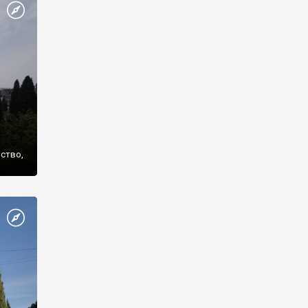
же
нство,