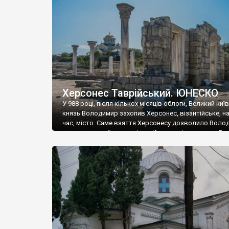
музею «Новгородський музей-заповідник» сотні арт
візантійської доби. Раритети викрадені з фондів об’
культурної спадщини ЮНЕСКО «Херсонеса Таврійсько
Офіційно – на виставку «Золото Візантії», але експер
влада в Україні вважають це лише […]
Херсонес Таврійський. ЮНЕСКО
У 988 році, після кількох місяців облоги, Великий киї
князь Володимир захопив Херсонес, візантійське, на
час, місто. Саме взяття Херсонесу дозволило Воло
диктувати свої умови візантійському імператору Вас
та одружитися з його дочкою Ганною. Цього ж року,
Херсонесі Володимир-язичник, став Василем-
християнином. А потім було Хрещення Русі. На честь
Херсонесу Таврійського названо місто […]