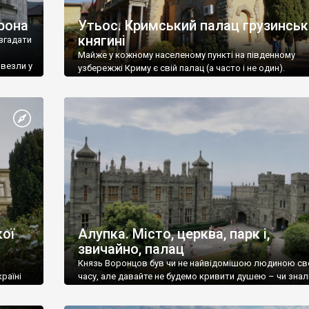
рона
Утьос. Кримський палац грузинськ
княгині
згадати
Майже у кожному населеному пункті на південному
ивезли у
узбережжі Криму є свій палац (а часто і не один).
ої
Алупка. Місто, церква, парк і,
звичайно, палац
Князь Воронцов був чи не найвідомішою людиною св
раїні
часу, але давайте не будемо кривити душею – чи знал
це прізвище до відвідин Алупки? Мабуть все таки ні.