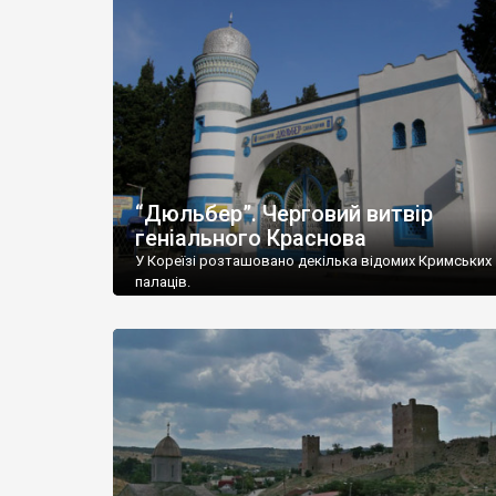
“Дюльбер”. Черговий витвір
геніального Краснова
У Кореїзі розташовано декілька відомих Кримських
палаців.