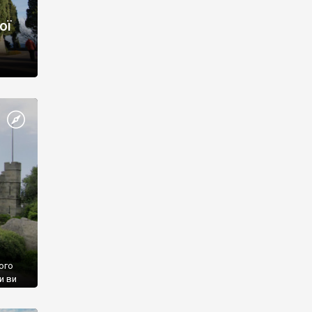
ої
ого
и ви