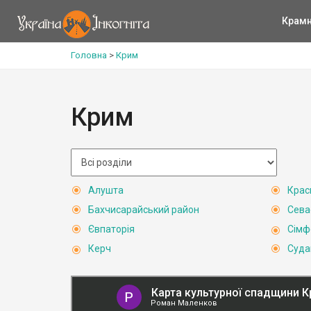
Крам
Головна
>
Крим
Крим
Алушта
Крас
Бахчисарайський район
Сева
Євпаторія
Сімф
Керч
Суда