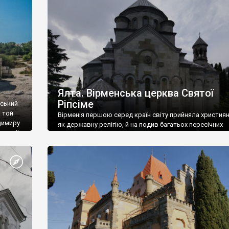
ефактів
називаються «повстяками» (postaki)…” “Вино. Крим
єкту
виробляє відмінне вино і його вдосталь: воно все ду
го».
легке біле і дуже […]
ти та
Ялта. Вірменська церква Святої
Ріпсіме
вський
 той
Вірменія першою серед країн світу прийняла христия
димиру
як державну релігію, й на подив багатьох пересічних
илю ІІ,
українців, які усіх кавказців вважають мусульманами,
 в
вірмени є відданими вірянами Христа