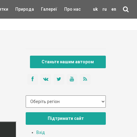
ятки
Природа
Галереї
Про нас
uk
ru
en
Станьте нашим автором
Підтримати сайт
Вхід