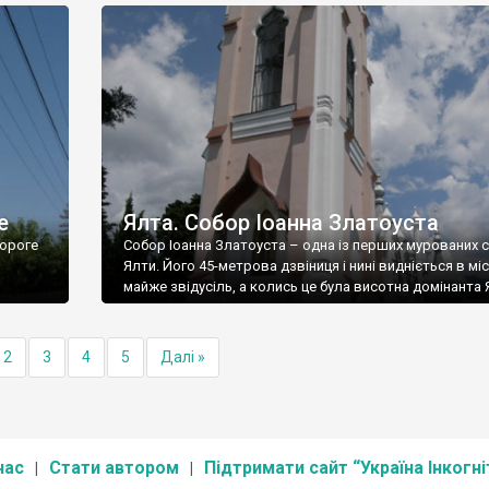
е
Ялта. Собор Іоанна Златоуста
ороге
Собор Іоанна Златоуста – одна із перших мурованих 
Ялти. Його 45-метрова дзвіниця і нині видніється в міс
майже звідусіль, а колись це була висотна домінанта 
2
3
4
5
Далі »
нас
Стати автором
Підтримати сайт “Україна Інкогні