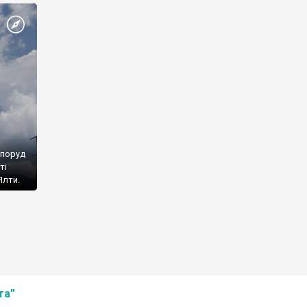
споруд
ті
Ялти.
та”