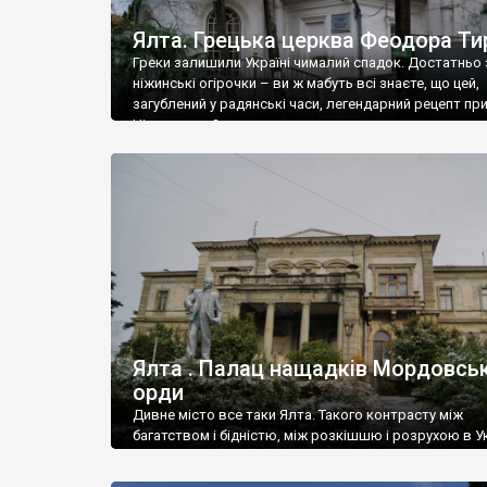
Ялта. Грецька церква Феодора Ти
Греки залишили Україні чималий спадок. Достатньо 
ніжинські огірочки – ви ж мабуть всі знаєте, що цей,
загублений у радянські часи, легендарний рецепт пр
Ніжин греки?
Ялта . Палац нащадків Мордовськ
орди
Дивне місто все таки Ялта. Такого контрасту між
багатством і бідністю, між розкішшю і розрухою в Ук
більше не знайдеш.