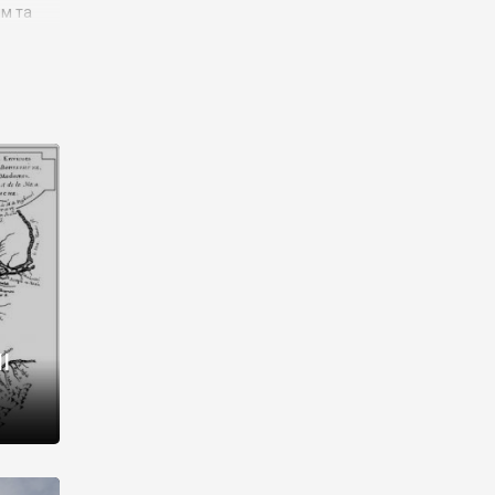
им та
ора і
є
го типу,
ей-
рний
ста:
 райони
від 2
I
і,
рукти,
 котрі