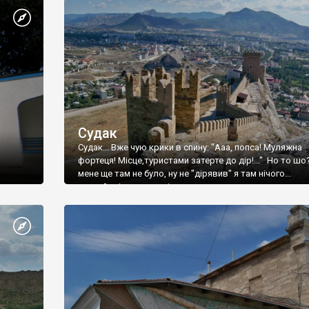
Судак
Судак... Вже чую крики в спину: "Ааа, попса! Муляжна
фортеця! Місце,туристами затерте до дір!..." Но то шо
мене ще там не було, ну не "дірявив" я там нічого...
принаймні до цього літа.