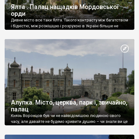
Ялта . Палац нащадків Мордовської
орди
Дивне місто все таки Ялта. Такого контрасту між багатством
і бідністю, між розкішшю і розрухою в Україні більше не
знайдеш.
Алупка. Місто, церква, парк і, звичайно,
палац
Князь Воронцов був чи не найвідомішою людиною свого
часу, але давайте не будемо кривити душею – чи знали ви це
прізвище до відвідин Алупки? Мабуть все таки ні.