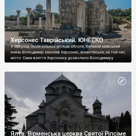
Херсонес Таврійський. ЮНЕСКО
У 988 році, після кількох місяців облоги, Великий київський
князь Володимир захопив Херсонес, візантійське, на той час,
місто. Саме взяття Херсонесу дозволило Володимиру
диктувати свої умови візантійському імператору Василю ІІ, та
одружитися з його дочкою Ганною. Цього ж року, в
Херсонесі Володимир-язичник, став Василем-християнином.
А потім було Хрещення Русі. На честь Херсонесу Таврійського
названо місто […]
Ялта. Вірменська церква Святої Ріпсіме