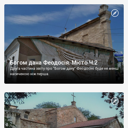
Богом дана Феодосія. Місто Ч.2
Друга частина звіту про "Богом дану" Феодосію буде не менш
насиченою ніж перша.