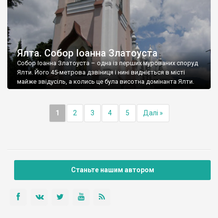
Ялта. Собор Іоанна Златоуста
Собор Іоанна Златоуста – одна із перших мурованих споруд
Ялти. Його 45-метрова дзвіниця і нині видніється в місті
майже звідусіль, а колись це була висотна домінанта Ялти.
1
2
3
4
5
Далі »
Станьте нашим автором