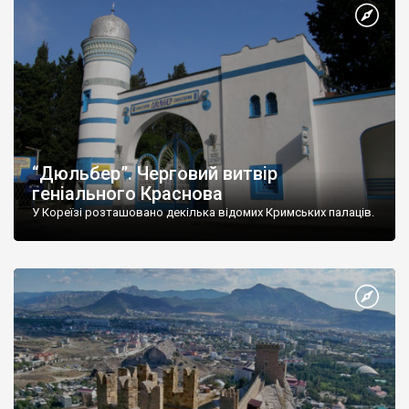
“Дюльбер”. Черговий витвір
геніального Краснова
У Кореїзі розташовано декілька відомих Кримських палаців.