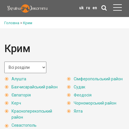
uk
ru
en
Головна
>
Крим
Крим
Алушта
Сімферопольський район
Бахчисарайський район
Судак
Євпаторія
Феодосія
Керч
Чорноморський район
Красноперекопський
Ялта
район
Севастополь