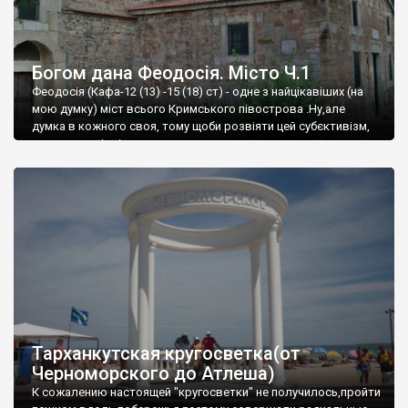
Богом дана Феодосія. Місто Ч.1
Феодосія (Кафа-12 (13) -15 (18) ст) - одне з найцікавіших (на
мою думку) міст всього Кримського півострова .Ну,але
думка в кожного своя, тому щоби розвіяти цей субєктивізм,
запрошую відвідати це
Тарханкутская кругосветка(от
Черноморского до Атлеша)
К сожалению настоящей "кругосветки" не получилось,пройти