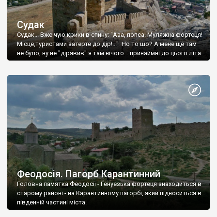
Судак
Судак... Вже чую крики в спину: "Ааа, попса! Муляжна фортеця!
Місце,туристами затерте до дір!..." Но то шо? А мене ще там
не було, ну не "дірявив" я там нічого... принаймні до цього літа.
Феодосія. Пагорб Карантинний
Головна памятка Феодосії - Генуезька фортеця знаходиться в
старому районі - на Карантинному пагорбі, який підноситься в
південній частині міста.