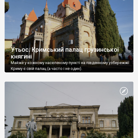
Утьос. Кримський палац грузинської
княгині
Майже у кожному населеному пункті на південному узбережжі
Криму є свій палац (а часто і не один).