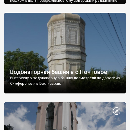
пешком вдоль побережья,поэтому совершали радиальные
вылазки из Оленевки.
Водонапорная башня в с.Почтовое
Интересную водонапорную башню посмотрели по дороге из
Симферополя в Бахчисарай.