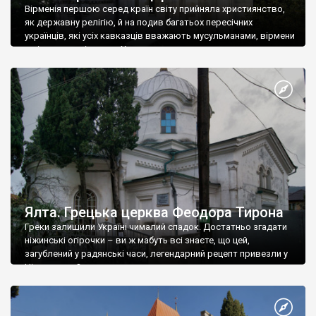
Вірменія першою серед країн світу прийняла християнство,
як державну релігію, й на подив багатьох пересічних
українців, які усіх кавказців вважають мусульманами, вірмени
є відданими вірянами Христа
Ялта. Грецька церква Феодора Тирона
Греки залишили Україні чималий спадок. Достатньо згадати
ніжинські огірочки – ви ж мабуть всі знаєте, що цей,
загублений у радянські часи, легендарний рецепт привезли у
Ніжин греки?