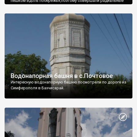
пешком вдоль побережья,поэтому совершали радиальные
вылазки из Оленевки.
Водонапорная башня в с.Почтовое
Интересную водонапорную башню посмотрели по дороге из
Симферополя в Бахчисарай.