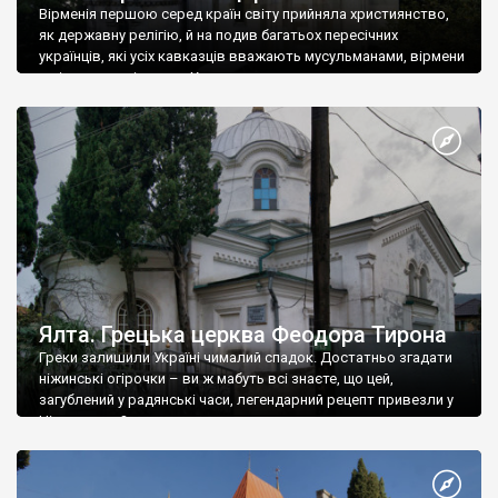
Вірменія першою серед країн світу прийняла християнство,
як державну релігію, й на подив багатьох пересічних
українців, які усіх кавказців вважають мусульманами, вірмени
є відданими вірянами Христа
Ялта. Грецька церква Феодора Тирона
Греки залишили Україні чималий спадок. Достатньо згадати
ніжинські огірочки – ви ж мабуть всі знаєте, що цей,
загублений у радянські часи, легендарний рецепт привезли у
Ніжин греки?