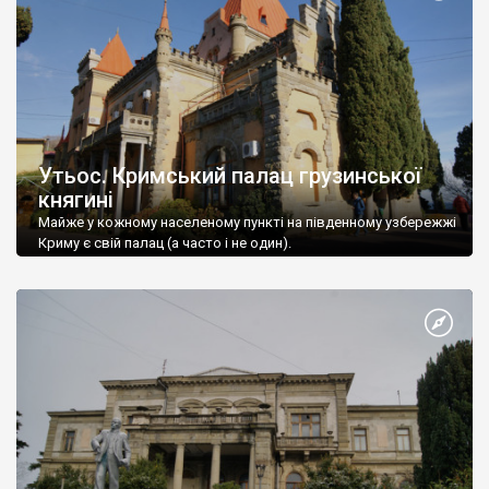
Утьос. Кримський палац грузинської
княгині
Майже у кожному населеному пункті на південному узбережжі
Криму є свій палац (а часто і не один).