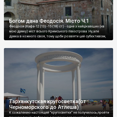
Богом дана Феодосія. Місто Ч.1
Феодосія (Кафа-12 (13) -15 (18) ст) - одне з найцікавіших (на
мою думку) міст всього Кримського півострова .Ну,але
думка в кожного своя, тому щоби розвіяти цей субєктивізм,
запрошую відвідати це
Тарханкутская кругосветка(от
Черноморского до Атлеша)
К сожалению настоящей "кругосветки" не получилось,пройти