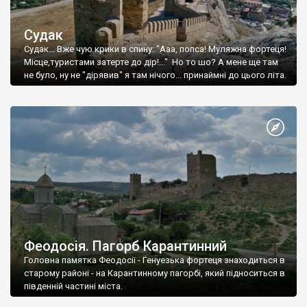
Судак
Судак... Вже чую крики в спину: "Ааа, попса! Муляжна фортеця!
Місце,туристами затерте до дір!..." Но то шо? А мене ще там
не було, ну не "дірявив" я там нічого... принаймні до цього літа.
Феодосія. Пагорб Карантинний
Головна памятка Феодосії - Генуезька фортеця знаходиться в
старому районі - на Карантинному пагорбі, який підноситься в
південній частині міста.