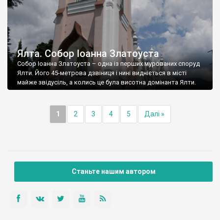
Ялта. Собор Іоанна Златоуста
Собор Іоанна Златоуста – одна із перших мурованих споруд
Ялти. Його 45-метрова дзвіниця і нині видніється в місті
майже звідусіль, а колись це була висотна домінанта Ялти.
1
2
3
4
5
Далі »
Станьте нашим автором