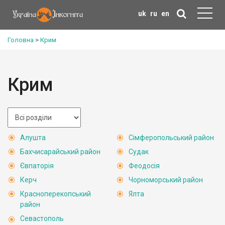
uk
ru
en
Головна
>
Крим
Крим
Алушта
Сімферопольський район
Бахчисарайський район
Судак
Євпаторія
Феодосія
Керч
Чорноморський район
Красноперекопський
Ялта
район
Севастополь