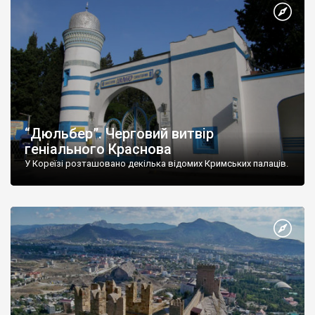
“Дюльбер”. Черговий витвір
геніального Краснова
У Кореїзі розташовано декілька відомих Кримських палаців.