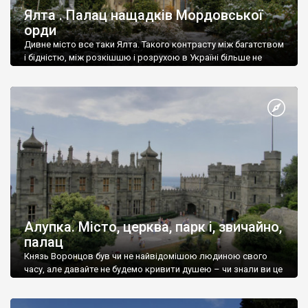
Ялта . Палац нащадків Мордовської
орди
Дивне місто все таки Ялта. Такого контрасту між багатством
і бідністю, між розкішшю і розрухою в Україні більше не
знайдеш.
Алупка. Місто, церква, парк і, звичайно,
палац
Князь Воронцов був чи не найвідомішою людиною свого
часу, але давайте не будемо кривити душею – чи знали ви це
прізвище до відвідин Алупки? Мабуть все таки ні.