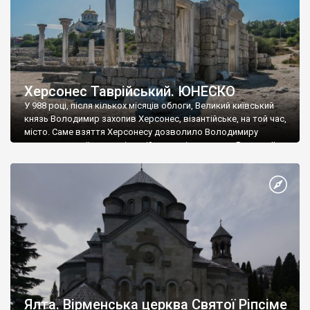
Херсонес Таврійський. ЮНЕСКО
У 988 році, після кількох місяців облоги, Великий київський
князь Володимир захопив Херсонес, візантійське, на той час,
місто. Саме взяття Херсонесу дозволило Володимиру
диктувати свої умови візантійському імператору Василю ІІ, та
одружитися з його дочкою Ганною. Цього ж року, в
Херсонесі Володимир-язичник, став Василем-християнином.
А потім було Хрещення Русі. На честь Херсонесу Таврійського
названо місто […]
Ялта. Вірменська церква Святої Ріпсіме