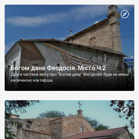
Богом дана Феодосія. Місто Ч.2
Друга частина звіту про "Богом дану" Феодосію буде не менш
насиченою ніж перша.