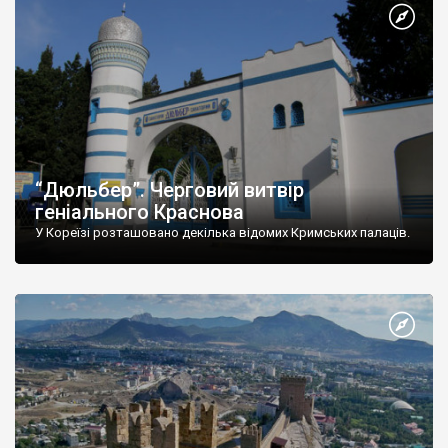
“Дюльбер”. Черговий витвір
геніального Краснова
У Кореїзі розташовано декілька відомих Кримських палаців.