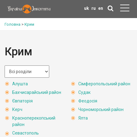
uk
ru
en
Головна
>
Крим
Крим
Алушта
Сімферопольський район
Бахчисарайський район
Судак
Євпаторія
Феодосія
Керч
Чорноморський район
Красноперекопський
Ялта
район
Севастополь