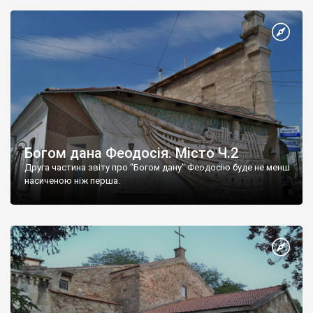
Богом дана Феодосія. Місто Ч.2
Друга частина звіту про "Богом дану" Феодосію буде не менш
насиченою ніж перша.