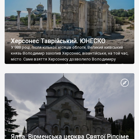
Херсонес Таврійський. ЮНЕСКО
У 988 році, після кількох місяців облоги, Великий київський
князь Володимир захопив Херсонес, візантійське, на той час,
місто. Саме взяття Херсонесу дозволило Володимиру
диктувати свої умови візантійському імператору Василю ІІ, та
одружитися з його дочкою Ганною. Цього ж року, в
Херсонесі Володимир-язичник, став Василем-християнином.
А потім було Хрещення Русі. На честь Херсонесу Таврійського
названо місто […]
Ялта. Вірменська церква Святої Ріпсіме