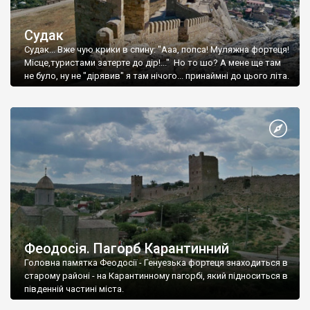
Судак
Судак... Вже чую крики в спину: "Ааа, попса! Муляжна фортеця!
Місце,туристами затерте до дір!..." Но то шо? А мене ще там
не було, ну не "дірявив" я там нічого... принаймні до цього літа.
Феодосія. Пагорб Карантинний
Головна памятка Феодосії - Генуезька фортеця знаходиться в
старому районі - на Карантинному пагорбі, який підноситься в
південній частині міста.