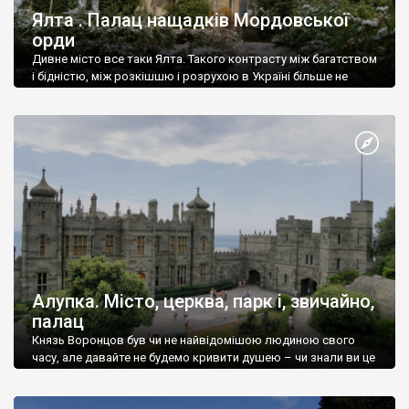
Ялта . Палац нащадків Мордовської
орди
Дивне місто все таки Ялта. Такого контрасту між багатством
і бідністю, між розкішшю і розрухою в Україні більше не
знайдеш.
Алупка. Місто, церква, парк і, звичайно,
палац
Князь Воронцов був чи не найвідомішою людиною свого
часу, але давайте не будемо кривити душею – чи знали ви це
прізвище до відвідин Алупки? Мабуть все таки ні.