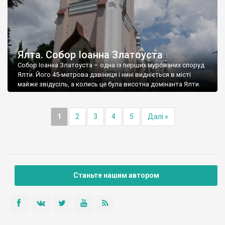
Ялта. Собор Іоанна Златоуста
Собор Іоанна Златоуста – одна із перших мурованих споруд
Ялти. Його 45-метрова дзвіниця і нині видніється в місті
майже звідусіль, а колись це була висотна домінанта Ялти.
1
2
3
4
5
Далі »
Станьте нашим автором