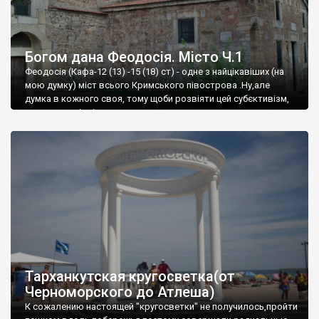
Богом дана Феодосія. Місто Ч.1
Феодосія (Кафа-12 (13) -15 (18) ст) - одне з найцікавіших (на
мою думку) міст всього Кримського півострова .Ну,але
думка в кожного своя, тому щоби розвіяти цей субєктивізм,
запрошую відвідати це
Тарханкутская кругосветка(от
Черноморского до Атлеша)
К сожалению настоящей "кругосветки" не получилось,пройти