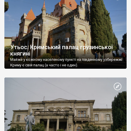
Утьос. Кримський палац грузинської
княгині
Майже у кожному населеному пункті на південному узбережжі
Криму є свій палац (а часто і не один).