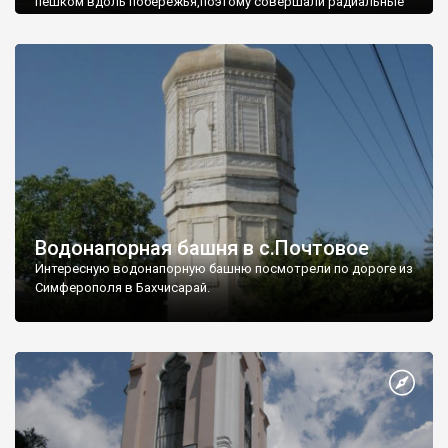
пешком вдоль побережья,поэтому совершали радиальные
вылазки из Оленевки.
Водонапорная башня в с.Почтовое
Интересную водонапорную башню посмотрели по дороге из
Симферополя в Бахчисарай.