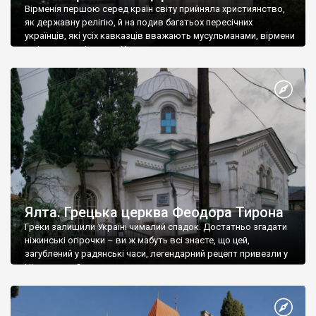
Вірменія першою серед країн світу прийняла християнство,
як державну релігію, й на подив багатьох пересічних
українців, які усіх кавказців вважають мусульманами, вірмени
є відданими вірянами Христа
Ялта. Грецька церква Феодора Тирона
Греки залишили Україні чималий спадок. Достатньо згадати
ніжинські огірочки – ви ж мабуть всі знаєте, що цей,
загублений у радянські часи, легендарний рецепт привезли у
Ніжин греки?