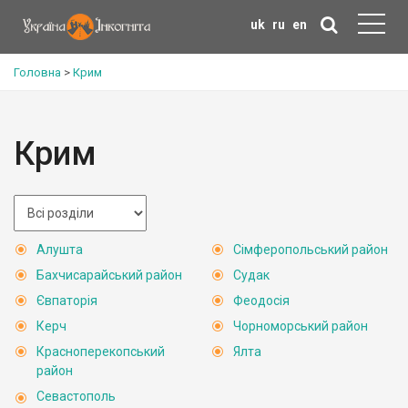
uk
ru
en
Головна
>
Крим
Крим
Алушта
Сімферопольський район
Бахчисарайський район
Судак
Євпаторія
Феодосія
Керч
Чорноморський район
Красноперекопський
Ялта
район
Севастополь