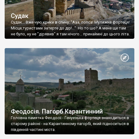
Судак
Судак... Вже чую крики в спину: "Ааа, попса! Муляжна фортеця!
Місце,туристами затерте до дір!..." Но то шо? А мене ще там
не було, ну не "дірявив" я там нічого... принаймні до цього літа.
Феодосія. Пагорб Карантинний
Головна памятка Феодосії - Генуезька фортеця знаходиться в
старому районі - на Карантинному пагорбі, який підноситься в
південній частині міста.