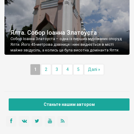
Ялта. Собор Іоанна Златоуста
Собор Іоанна Златоуста – одна із перших мурованих споруд
Ялти. Його 45-метрова дзвіниця і нині видніється в місті
майже звідусіль, а колись це була висотна домінанта Ялти.
1
2
3
4
5
Далі »
Станьте нашим автором