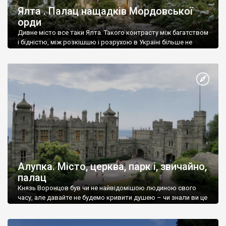
Ялта . Палац нащадків Мордовської
орди
Дивне місто все таки Ялта. Такого контрасту між багатством
і бідністю, між розкішшю і розрухою в Україні більше не
знайдеш.
Алупка. Місто, церква, парк і, звичайно,
палац
Князь Воронцов був чи не найвідомішою людиною свого
часу, але давайте не будемо кривити душею – чи знали ви це
прізвище до відвідин Алупки? Мабуть все таки ні.