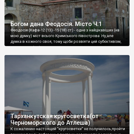
Богом дана Феодосія. Місто Ч.1
Феодосія (Кафа-12 (13) -15 (18) ст) - одне з найцікавіших (на
мою думку) міст всього Кримського півострова .Ну,але
думка в кожного своя, тому щоби розвіяти цей субєктивізм,
запрошую відвідати це
Тарханкутская кругосветка(от
Черноморского до Атлеша)
К сожалению настоящей "кругосветки" не получилось,пройти