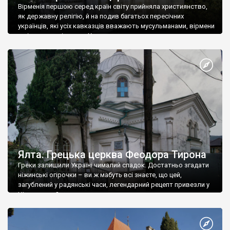
Вірменія першою серед країн світу прийняла християнство,
як державну релігію, й на подив багатьох пересічних
українців, які усіх кавказців вважають мусульманами, вірмени
є відданими вірянами Христа
Ялта. Грецька церква Феодора Тирона
Греки залишили Україні чималий спадок. Достатньо згадати
ніжинські огірочки – ви ж мабуть всі знаєте, що цей,
загублений у радянські часи, легендарний рецепт привезли у
Ніжин греки?