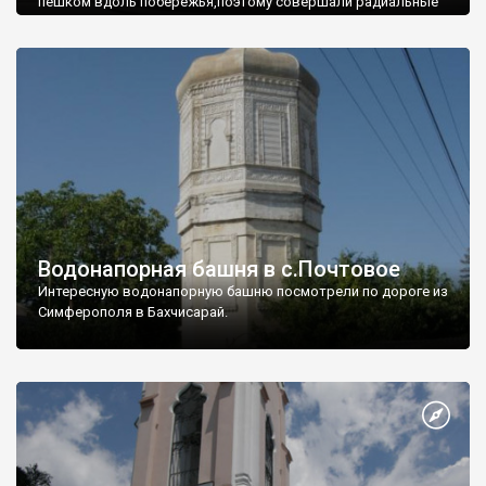
пешком вдоль побережья,поэтому совершали радиальные
вылазки из Оленевки.
Водонапорная башня в с.Почтовое
Интересную водонапорную башню посмотрели по дороге из
Симферополя в Бахчисарай.