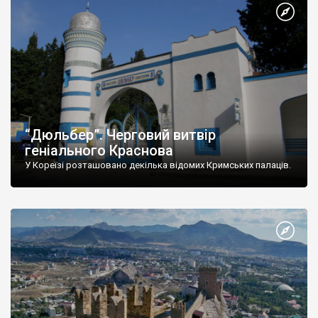
“Дюльбер”. Черговий витвір
геніального Краснова
У Кореїзі розташовано декілька відомих Кримських палаців.