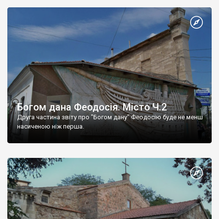
Богом дана Феодосія. Місто Ч.2
Друга частина звіту про "Богом дану" Феодосію буде не менш
насиченою ніж перша.