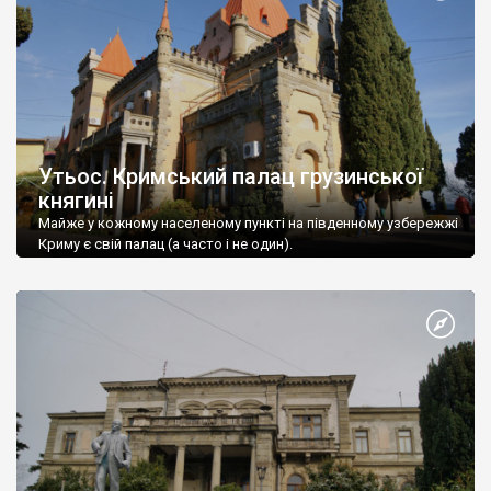
Утьос. Кримський палац грузинської
княгині
Майже у кожному населеному пункті на південному узбережжі
Криму є свій палац (а часто і не один).