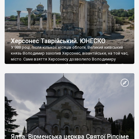
Херсонес Таврійський. ЮНЕСКО
У 988 році, після кількох місяців облоги, Великий київський
князь Володимир захопив Херсонес, візантійське, на той час,
місто. Саме взяття Херсонесу дозволило Володимиру
диктувати свої умови візантійському імператору Василю ІІ, та
одружитися з його дочкою Ганною. Цього ж року, в
Херсонесі Володимир-язичник, став Василем-християнином.
А потім було Хрещення Русі. На честь Херсонесу Таврійського
названо місто […]
Ялта. Вірменська церква Святої Ріпсіме