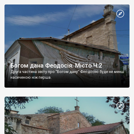
Богом дана Феодосія. Місто Ч.2
Друга частина звіту про "Богом дану" Феодосію буде не менш
насиченою ніж перша.