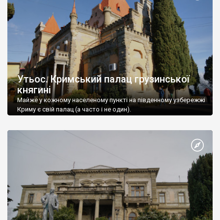
Утьос. Кримський палац грузинської
княгині
Майже у кожному населеному пункті на південному узбережжі
Криму є свій палац (а часто і не один).