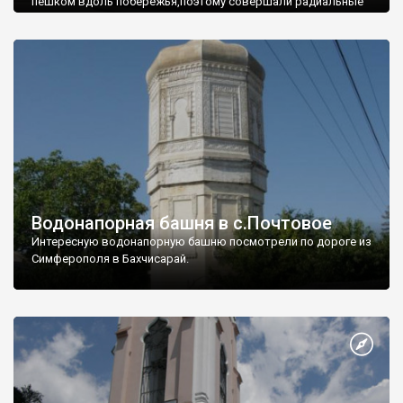
пешком вдоль побережья,поэтому совершали радиальные
вылазки из Оленевки.
Водонапорная башня в с.Почтовое
Интересную водонапорную башню посмотрели по дороге из
Симферополя в Бахчисарай.