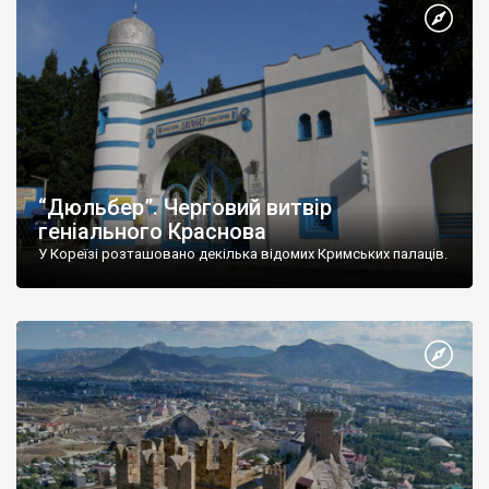
“Дюльбер”. Черговий витвір
геніального Краснова
У Кореїзі розташовано декілька відомих Кримських палаців.