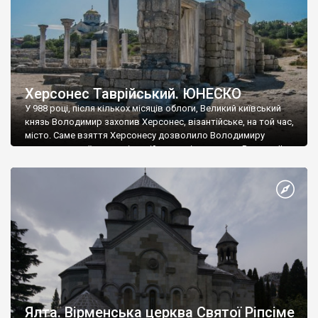
Херсонес Таврійський. ЮНЕСКО
У 988 році, після кількох місяців облоги, Великий київський
князь Володимир захопив Херсонес, візантійське, на той час,
місто. Саме взяття Херсонесу дозволило Володимиру
диктувати свої умови візантійському імператору Василю ІІ, та
одружитися з його дочкою Ганною. Цього ж року, в
Херсонесі Володимир-язичник, став Василем-християнином.
А потім було Хрещення Русі. На честь Херсонесу Таврійського
названо місто […]
Ялта. Вірменська церква Святої Ріпсіме