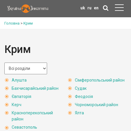
uk
ru
en
Головна
>
Крим
Крим
Алушта
Сімферопольський район
Бахчисарайський район
Судак
Євпаторія
Феодосія
Керч
Чорноморський район
Красноперекопський
Ялта
район
Севастополь