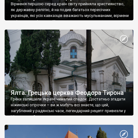
Вірменія першою серед країн світу прийняла християнство,
як державну релігію, й на подив багатьох пересічних
українців, які усіх кавказців вважають мусульманами, вірмени
є відданими вірянами Христа
Ялта. Грецька церква Феодора Тирона
Греки залишили Україні чималий спадок. Достатньо згадати
ніжинські огірочки – ви ж мабуть всі знаєте, що цей,
загублений у радянські часи, легендарний рецепт привезли у
Ніжин греки?