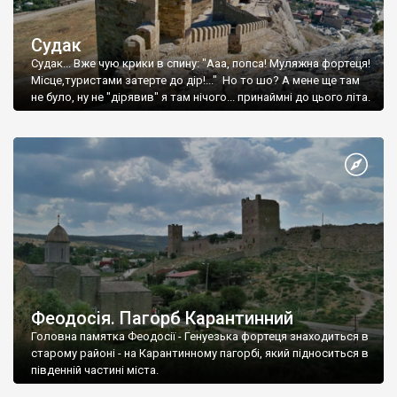
Судак
Судак... Вже чую крики в спину: "Ааа, попса! Муляжна фортеця!
Місце,туристами затерте до дір!..." Но то шо? А мене ще там
не було, ну не "дірявив" я там нічого... принаймні до цього літа.
Феодосія. Пагорб Карантинний
Головна памятка Феодосії - Генуезька фортеця знаходиться в
старому районі - на Карантинному пагорбі, який підноситься в
південній частині міста.