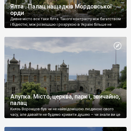
Ялта . Палац нащадків Мордовської
орди
Дивне місто все таки Ялта. Такого контрасту між багатством
і бідністю, між розкішшю і розрухою в Україні більше не
знайдеш.
Алупка. Місто, церква, парк і, звичайно,
палац
Князь Воронцов був чи не найвідомішою людиною свого
часу, але давайте не будемо кривити душею – чи знали ви це
прізвище до відвідин Алупки? Мабуть все таки ні.