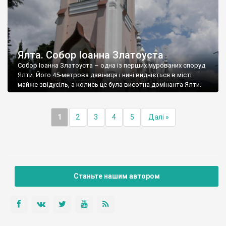
Ялта. Собор Іоанна Златоуста
Собор Іоанна Златоуста – одна із перших мурованих споруд
Ялти. Його 45-метрова дзвіниця і нині видніється в місті
майже звідусіль, а колись це була висотна домінанта Ялти.
1
2
3
4
5
Далі »
Станьте нашим автором