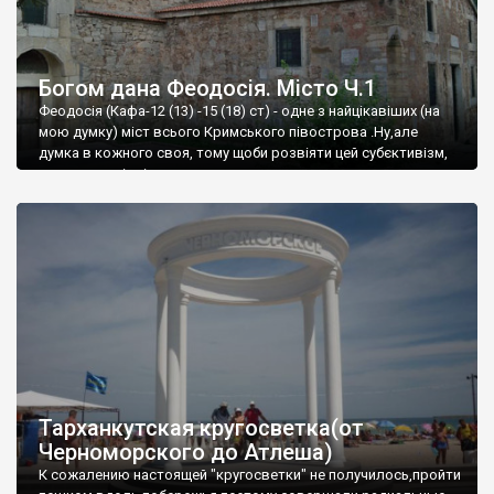
Богом дана Феодосія. Місто Ч.1
Феодосія (Кафа-12 (13) -15 (18) ст) - одне з найцікавіших (на
мою думку) міст всього Кримського півострова .Ну,але
думка в кожного своя, тому щоби розвіяти цей субєктивізм,
запрошую відвідати це
Тарханкутская кругосветка(от
Черноморского до Атлеша)
К сожалению настоящей "кругосветки" не получилось,пройти