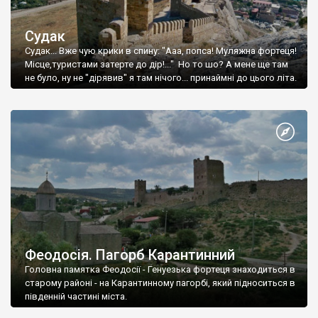
Судак
Судак... Вже чую крики в спину: "Ааа, попса! Муляжна фортеця!
Місце,туристами затерте до дір!..." Но то шо? А мене ще там
не було, ну не "дірявив" я там нічого... принаймні до цього літа.
Феодосія. Пагорб Карантинний
Головна памятка Феодосії - Генуезька фортеця знаходиться в
старому районі - на Карантинному пагорбі, який підноситься в
південній частині міста.