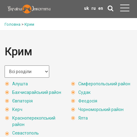
uk
ru
en
Головна
>
Крим
Крим
Алушта
Сімферопольський район
Бахчисарайський район
Судак
Євпаторія
Феодосія
Керч
Чорноморський район
Красноперекопський
Ялта
район
Севастополь