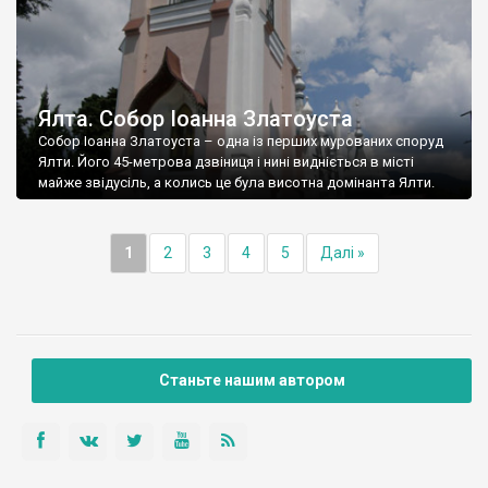
Ялта. Собор Іоанна Златоуста
Собор Іоанна Златоуста – одна із перших мурованих споруд
Ялти. Його 45-метрова дзвіниця і нині видніється в місті
майже звідусіль, а колись це була висотна домінанта Ялти.
1
2
3
4
5
Далі »
Станьте нашим автором