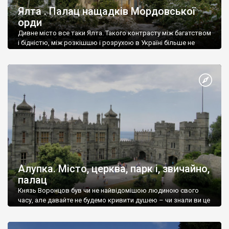
Ялта . Палац нащадків Мордовської
орди
Дивне місто все таки Ялта. Такого контрасту між багатством
і бідністю, між розкішшю і розрухою в Україні більше не
знайдеш.
Алупка. Місто, церква, парк і, звичайно,
палац
Князь Воронцов був чи не найвідомішою людиною свого
часу, але давайте не будемо кривити душею – чи знали ви це
прізвище до відвідин Алупки? Мабуть все таки ні.