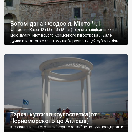
Богом дана Феодосія. Місто Ч.1
Феодосія (Кафа-12 (13) -15 (18) ст) - одне з найцікавіших (на
мою думку) міст всього Кримського півострова .Ну,але
думка в кожного своя, тому щоби розвіяти цей субєктивізм,
запрошую відвідати це
Тарханкутская кругосветка(от
Черноморского до Атлеша)
К сожалению настоящей "кругосветки" не получилось,пройти