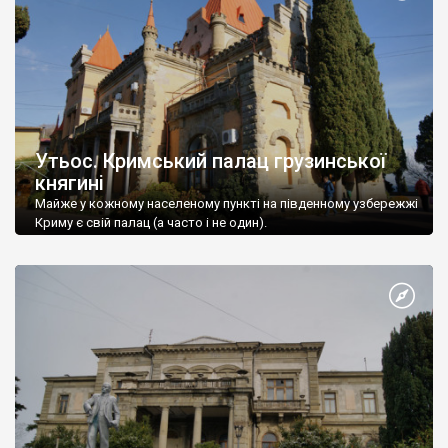
Утьос. Кримський палац грузинської
княгині
Майже у кожному населеному пункті на південному узбережжі
Криму є свій палац (а часто і не один).