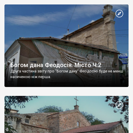
Богом дана Феодосія. Місто Ч.2
Друга частина звіту про "Богом дану" Феодосію буде не менш
насиченою ніж перша.