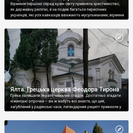
Вірменія першою серед країн світу прийняла християнство,
як державну релігію, й на подив багатьох пересічних
українців, які усіх кавказців вважають мусульманами, вірмени
є відданими вірянами Христа
Ялта. Грецька церква Феодора Тирона
Греки залишили Україні чималий спадок. Достатньо згадати
ніжинські огірочки – ви ж мабуть всі знаєте, що цей,
загублений у радянські часи, легендарний рецепт привезли у
Ніжин греки?