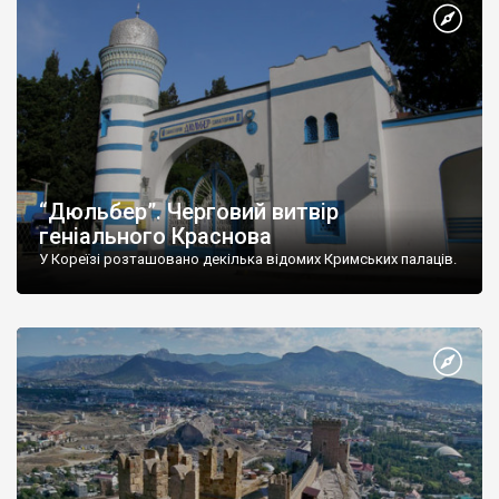
“Дюльбер”. Черговий витвір
геніального Краснова
У Кореїзі розташовано декілька відомих Кримських палаців.