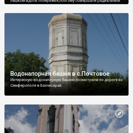
пешком вдоль побережья,поэтому совершали радиальные
вылазки из Оленевки.
Водонапорная башня в с.Почтовое
Интересную водонапорную башню посмотрели по дороге из
Симферополя в Бахчисарай.