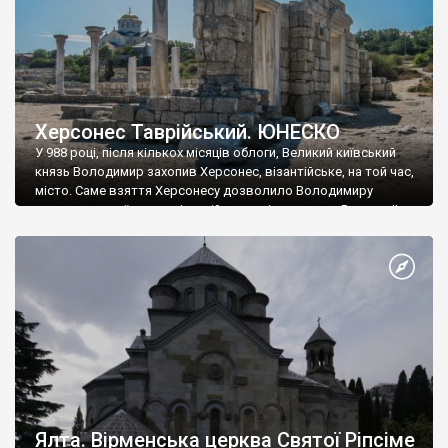
Херсонес Таврійський. ЮНЕСКО
У 988 році, після кількох місяців облоги, Великий київський
князь Володимир захопив Херсонес, візантійське, на той час,
місто. Саме взяття Херсонесу дозволило Володимиру
диктувати свої умови візантійському імператору Василю ІІ, та
одружитися з його дочкою Ганною. Цього ж року, в
Херсонесі Володимир-язичник, став Василем-християнином.
А потім було Хрещення Русі. На честь Херсонесу Таврійського
названо місто […]
Ялта. Вірменська церква Святої Ріпсіме