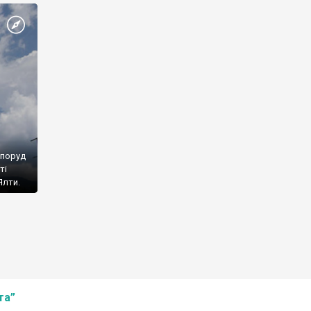
споруд
ті
Ялти.
та”