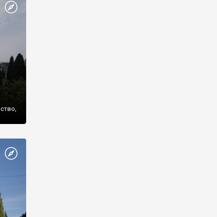
же
нство,