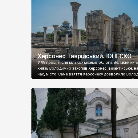
музею «Новгородський музей-заповідник» сотні арт
візантійської доби. Раритети викрадені з фондів об’
культурної спадщини ЮНЕСКО «Херсонеса Таврійсько
Офіційно – на виставку «Золото Візантії», але експер
влада в Україні вважають це лише […]
Херсонес Таврійський. ЮНЕСКО
У 988 році, після кількох місяців облоги, Великий киї
князь Володимир захопив Херсонес, візантійське, на
час, місто. Саме взяття Херсонесу дозволило Воло
диктувати свої умови візантійському імператору Вас
та одружитися з його дочкою Ганною. Цього ж року,
Херсонесі Володимир-язичник, став Василем-
християнином. А потім було Хрещення Русі. На честь
Херсонесу Таврійського названо місто […]