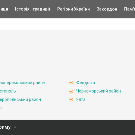
ниця
Історія і традиції
Регіони України
Закордон
Пам'
ноперекопський район
Феодосія
стополь
Чорноморський район
еропольський район
Ялта
к