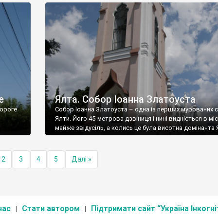
е
Ялта. Собор Іоанна Златоуста
ороге
Собор Іоанна Златоуста – одна із перших мурованих 
Ялти. Його 45-метрова дзвіниця і нині видніється в міс
майже звідусіль, а колись це була висотна домінанта 
2
3
4
5
Далі »
нас
Стати автором
Підтримати сайт “Україна Інкогні