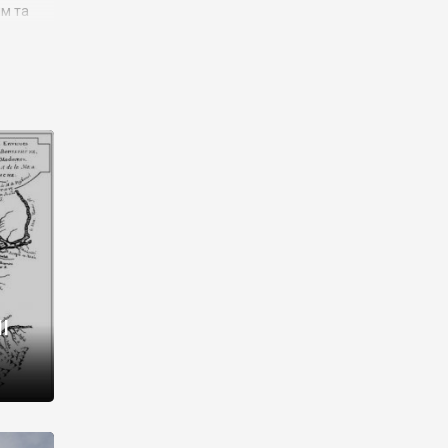
им та
ора і
є
го типу,
ей-
рний
ста:
 райони
від 2
I
і,
рукти,
 котрі