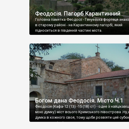
Феодосія. Пагорб Карантинний
Головна памятка Феодосії - Генуезька фортеця знах
в старому районі - на Карантинному пагорбі, який
підноситься в південній частині міста.
Богом дана Феодосія. Місто Ч.1
Феодосія (Кафа-12 (13) -15 (18) ст) - одне з найцікаві
мою думку) міст всього Кримського півострова .Ну,
думка в кожного своя, тому щоби розвіяти цей субєк
запрошую відвідати це