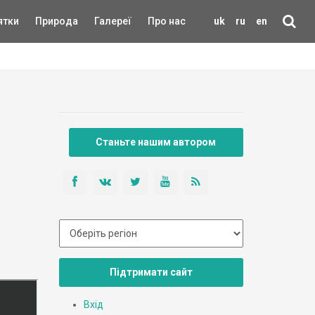
ятки
Природа
Галереї
Про нас
uk
ru
en
Станьте нашим автором
Підтримати сайт
Вхід