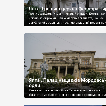
Ялта. Грецька церква Феодора Ти
Греки залишили Україні чималий спадок. Достатньо 
ніжинські огірочки – ви ж мабуть всі знаєте, що цей,
загублений у радянські часи, легендарний рецепт пр
Ніжин греки?
Ялта . Палац нащадків Мордовськ
орди
Дивне місто все таки Ялта. Такого контрасту між
багатством і бідністю, між розкішшю і розрухою в Ук
більше не знайдеш.