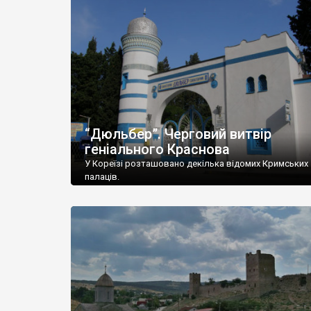
“Дюльбер”. Черговий витвір
геніального Краснова
У Кореїзі розташовано декілька відомих Кримських
палаців.