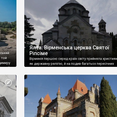
ефактів
називаються «повстяками» (postaki)…” “Вино. Крим
єкту
виробляє відмінне вино і його вдосталь: воно все ду
го».
легке біле і дуже […]
ти та
Ялта. Вірменська церква Святої
Ріпсіме
вський
 той
Вірменія першою серед країн світу прийняла христия
димиру
як державну релігію, й на подив багатьох пересічних
илю ІІ,
українців, які усіх кавказців вважають мусульманами,
 в
вірмени є відданими вірянами Христа