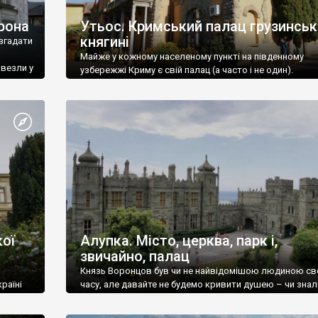
рона
Утьос. Кримський палац грузинськ
княгині
згадати
Майже у кожному населеному пункті на південному
ивезли у
узбережжі Криму є свій палац (а часто і не один).
ої
Алупка. Місто, церква, парк і,
звичайно, палац
Князь Воронцов був чи не найвідомішою людиною св
раїні
часу, але давайте не будемо кривити душею – чи знал
це прізвище до відвідин Алупки? Мабуть все таки ні.