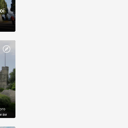
ої
ого
и ви