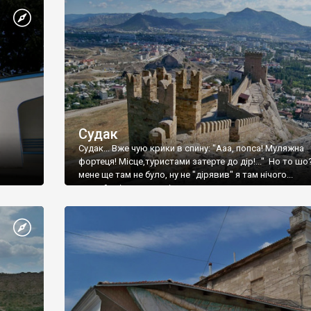
Судак
Судак... Вже чую крики в спину: "Ааа, попса! Муляжна
фортеця! Місце,туристами затерте до дір!..." Но то шо
мене ще там не було, ну не "дірявив" я там нічого...
принаймні до цього літа.