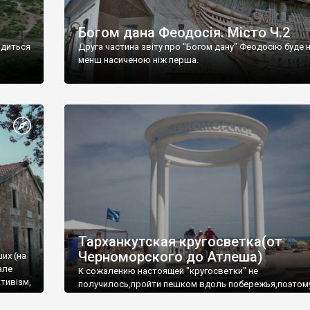
Богом дана Феодосія. Місто Ч.2
одиться
Друга частина звіту про "Богом дану" Феодосію буде 
менш насиченою ніж перша.
Тарханкутская кругосветка(от
Черноморского до Атлеша)
ших (на
але
К сожалению настоящей "кругосветки" не
тивізм,
получилось,пройти пешком вдоль побережья,поэтом
совершали радиальные вылазки из Оленевки.