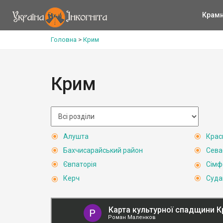
Крам
Головна
>
Крим
Крим
Алушта
Крас
Бахчисарайський район
Сева
Євпаторія
Сімф
Керч
Суда