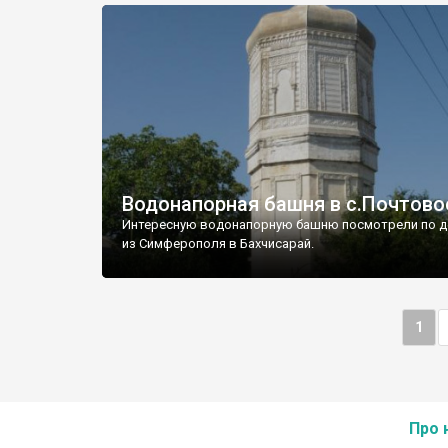
Водонапорная башня в с.Почтово
Интересную водонапорную башню посмотрели по д
из Симферополя в Бахчисарай.
1
Про 