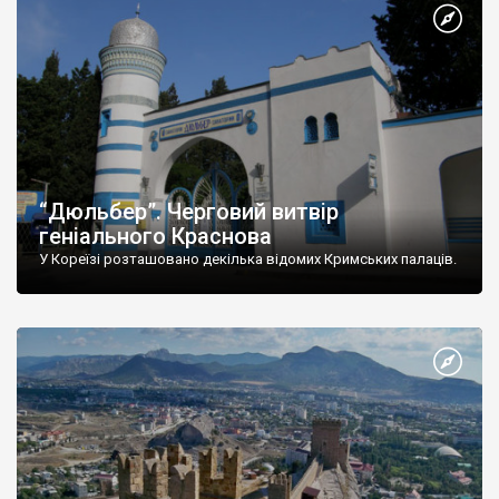
“Дюльбер”. Черговий витвір
геніального Краснова
У Кореїзі розташовано декілька відомих Кримських палаців.