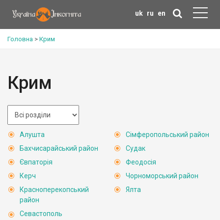
uk
ru
en
Головна
>
Крим
Крим
Алушта
Сімферопольський район
Бахчисарайський район
Судак
Євпаторія
Феодосія
Керч
Чорноморський район
Красноперекопський
Ялта
район
Севастополь