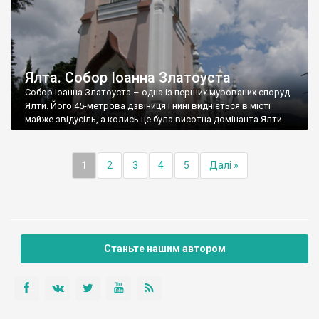
Ялта. Собор Іоанна Златоуста
Собор Іоанна Златоуста – одна із перших мурованих споруд
Ялти. Його 45-метрова дзвіниця і нині видніється в місті
майже звідусіль, а колись це була висотна домінанта Ялти.
1
2
3
4
5
Далі »
Станьте нашим автором