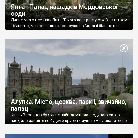
Ялта . Палац нащадків Мордовської
орди
Дивне місто все таки Ялта. Такого контрасту між багатством
і бідністю, між розкішшю і розрухою в Україні більше не
знайдеш.
Алупка. Місто, церква, парк і, звичайно,
палац
Князь Воронцов був чи не найвідомішою людиною свого
часу, але давайте не будемо кривити душею – чи знали ви це
прізвище до відвідин Алупки? Мабуть все таки ні.