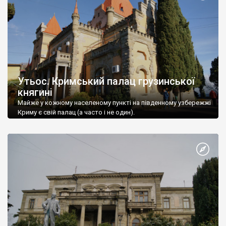
Утьос. Кримський палац грузинської
княгині
Майже у кожному населеному пункті на південному узбережжі
Криму є свій палац (а часто і не один).