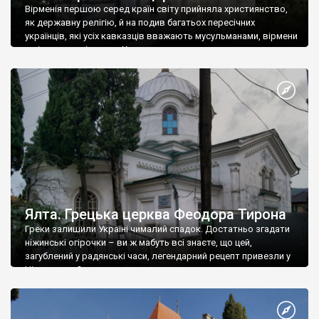
Вірменія першою серед країн світу прийняла християнство,
як державну релігію, й на подив багатьох пересічних
українців, які усіх кавказців вважають мусульманами, вірмени
є відданими вірянами Христа
Ялта. Грецька церква Феодора Тирона
Греки залишили Україні чималий спадок. Достатньо згадати
ніжинські огірочки – ви ж мабуть всі знаєте, що цей,
загублений у радянські часи, легендарний рецепт привезли у
Ніжин греки?