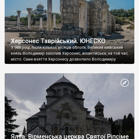
Херсонес Таврійський. ЮНЕСКО
У 988 році, після кількох місяців облоги, Великий київський
князь Володимир захопив Херсонес, візантійське, на той час,
місто. Саме взяття Херсонесу дозволило Володимиру
диктувати свої умови візантійському імператору Василю ІІ, та
одружитися з його дочкою Ганною. Цього ж року, в
Херсонесі Володимир-язичник, став Василем-християнином.
А потім було Хрещення Русі. На честь Херсонесу Таврійського
названо місто […]
Ялта. Вірменська церква Святої Ріпсіме