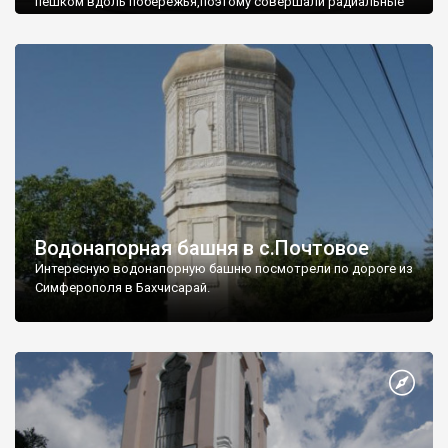
пешком вдоль побережья,поэтому совершали радиальные
вылазки из Оленевки.
Водонапорная башня в с.Почтовое
Интересную водонапорную башню посмотрели по дороге из
Симферополя в Бахчисарай.