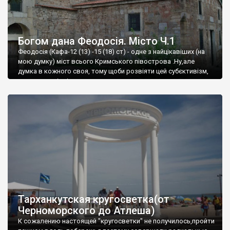
Богом дана Феодосія. Місто Ч.1
Феодосія (Кафа-12 (13) -15 (18) ст) - одне з найцікавіших (на
мою думку) міст всього Кримського півострова .Ну,але
думка в кожного своя, тому щоби розвіяти цей субєктивізм,
запрошую відвідати це
Тарханкутская кругосветка(от
Черноморского до Атлеша)
К сожалению настоящей "кругосветки" не получилось,пройти