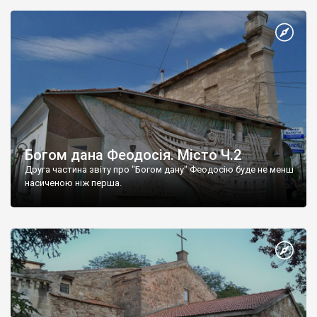
Богом дана Феодосія. Місто Ч.2
Друга частина звіту про "Богом дану" Феодосію буде не менш
насиченою ніж перша.