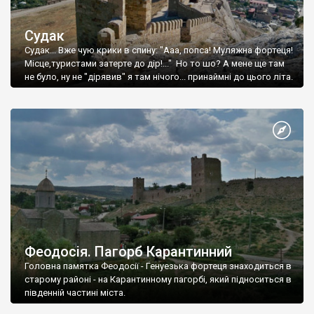
Судак
Судак... Вже чую крики в спину: "Ааа, попса! Муляжна фортеця!
Місце,туристами затерте до дір!..." Но то шо? А мене ще там
не було, ну не "дірявив" я там нічого... принаймні до цього літа.
Феодосія. Пагорб Карантинний
Головна памятка Феодосії - Генуезька фортеця знаходиться в
старому районі - на Карантинному пагорбі, який підноситься в
південній частині міста.