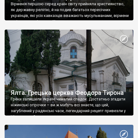
Вірменія першою серед країн світу прийняла християнство,
як державну релігію, й на подив багатьох пересічних
українців, які усіх кавказців вважають мусульманами, вірмени
є відданими вірянами Христа
Ялта. Грецька церква Феодора Тирона
Греки залишили Україні чималий спадок. Достатньо згадати
ніжинські огірочки – ви ж мабуть всі знаєте, що цей,
загублений у радянські часи, легендарний рецепт привезли у
Ніжин греки?