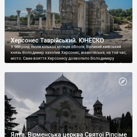
Херсонес Таврійський. ЮНЕСКО
У 988 році, після кількох місяців облоги, Великий київський
князь Володимир захопив Херсонес, візантійське, на той час,
місто. Саме взяття Херсонесу дозволило Володимиру
диктувати свої умови візантійському імператору Василю ІІ, та
одружитися з його дочкою Ганною. Цього ж року, в
Херсонесі Володимир-язичник, став Василем-християнином.
А потім було Хрещення Русі. На честь Херсонесу Таврійського
названо місто […]
Ялта. Вірменська церква Святої Ріпсіме