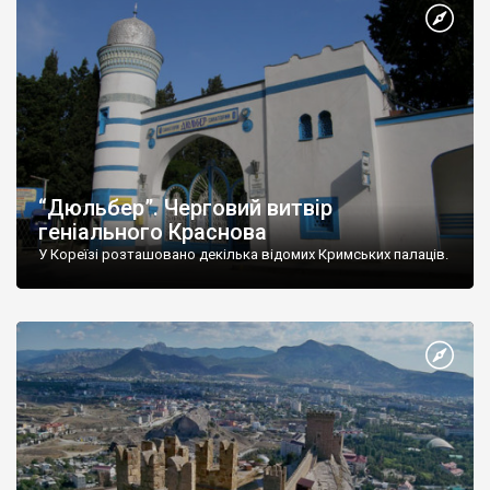
“Дюльбер”. Черговий витвір
геніального Краснова
У Кореїзі розташовано декілька відомих Кримських палаців.