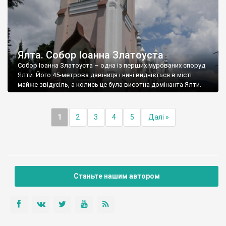
Ялта. Собор Іоанна Златоуста
Собор Іоанна Златоуста – одна із перших мурованих споруд
Ялти. Його 45-метрова дзвіниця і нині видніється в місті
майже звідусіль, а колись це була висотна домінанта Ялти.
1
2
3
4
5
Далі »
Станьте нашим автором