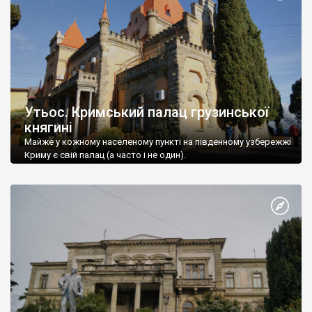
Утьос. Кримський палац грузинської
княгині
Майже у кожному населеному пункті на південному узбережжі
Криму є свій палац (а часто і не один).