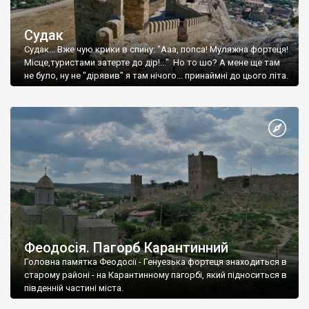
Судак
Судак... Вже чую крики в спину: "Ааа, попса! Муляжна фортеця!
Місце,туристами затерте до дір!..." Но то шо? А мене ще там
не було, ну не "дірявив" я там нічого... принаймні до цього літа.
Феодосія. Пагорб Карантинний
Головна памятка Феодосії - Генуезька фортеця знаходиться в
старому районі - на Карантинному пагорбі, який підноситься в
південній частині міста.