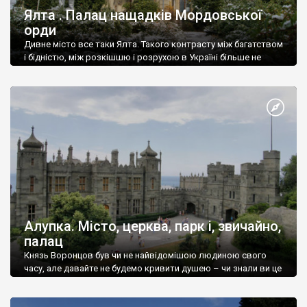
Ялта . Палац нащадків Мордовської
орди
Дивне місто все таки Ялта. Такого контрасту між багатством
і бідністю, між розкішшю і розрухою в Україні більше не
знайдеш.
Алупка. Місто, церква, парк і, звичайно,
палац
Князь Воронцов був чи не найвідомішою людиною свого
часу, але давайте не будемо кривити душею – чи знали ви це
прізвище до відвідин Алупки? Мабуть все таки ні.