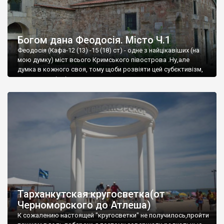
Богом дана Феодосія. Місто Ч.1
Феодосія (Кафа-12 (13) -15 (18) ст) - одне з найцікавіших (на
мою думку) міст всього Кримського півострова .Ну,але
думка в кожного своя, тому щоби розвіяти цей субєктивізм,
запрошую відвідати це
Тарханкутская кругосветка(от
Черноморского до Атлеша)
К сожалению настоящей "кругосветки" не получилось,пройти