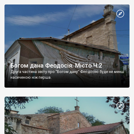
Богом дана Феодосія. Місто Ч.2
Друга частина звіту про "Богом дану" Феодосію буде не менш
насиченою ніж перша.