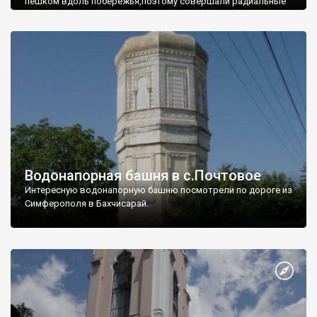
пешком вдоль побережья,поэтому совершали радиальные
вылазки из Оленевки.
Водонапорная башня в с.Почтовое
Интересную водонапорную башню посмотрели по дороге из
Симферополя в Бахчисарай.