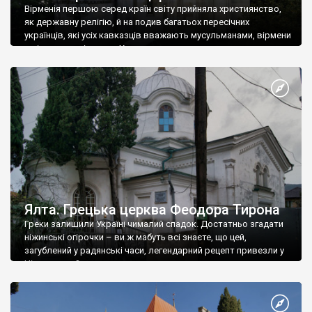
Вірменія першою серед країн світу прийняла християнство,
як державну релігію, й на подив багатьох пересічних
українців, які усіх кавказців вважають мусульманами, вірмени
є відданими вірянами Христа
Ялта. Грецька церква Феодора Тирона
Греки залишили Україні чималий спадок. Достатньо згадати
ніжинські огірочки – ви ж мабуть всі знаєте, що цей,
загублений у радянські часи, легендарний рецепт привезли у
Ніжин греки?