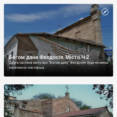
Богом дана Феодосія. Місто Ч.2
Друга частина звіту про "Богом дану" Феодосію буде не менш
насиченою ніж перша.