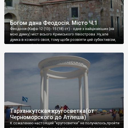
Богом дана Феодосія. Місто Ч.1
Феодосія (Кафа-12 (13) -15 (18) ст) - одне з найцікавіших (на
мою думку) міст всього Кримського півострова .Ну,але
думка в кожного своя, тому щоби розвіяти цей субєктивізм,
запрошую відвідати це
Тарханкутская кругосветка(от
Черноморского до Атлеша)
К сожалению настоящей "кругосветки" не получилось,пройти