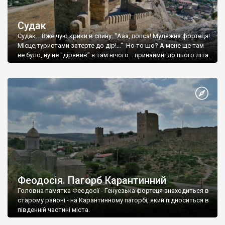
Судак
Судак... Вже чую крики в спину: "Ааа, попса! Муляжна фортеця!
Місце,туристами затерте до дір!..." Но то шо? А мене ще там
не було, ну не "дірявив" я там нічого... принаймні до цього літа.
Феодосія. Пагорб Карантинний
Головна памятка Феодосії - Генуезька фортеця знаходиться в
старому районі - на Карантинному пагорбі, який підноситься в
південній частині міста.