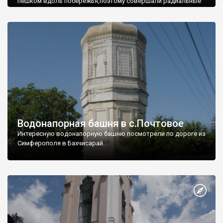
пешком вдоль побережья,поэтому совершали радиальные
вылазки из Оленевки.
Водонапорная башня в с.Почтовое
Интересную водонапорную башню посмотрели по дороге из
Симферополя в Бахчисарай.