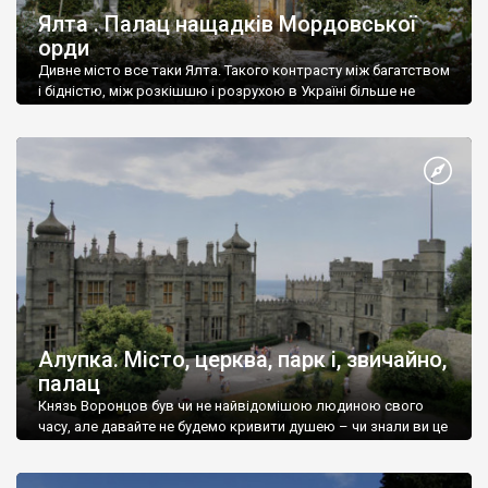
Ялта . Палац нащадків Мордовської
орди
Дивне місто все таки Ялта. Такого контрасту між багатством
і бідністю, між розкішшю і розрухою в Україні більше не
знайдеш.
Алупка. Місто, церква, парк і, звичайно,
палац
Князь Воронцов був чи не найвідомішою людиною свого
часу, але давайте не будемо кривити душею – чи знали ви це
прізвище до відвідин Алупки? Мабуть все таки ні.