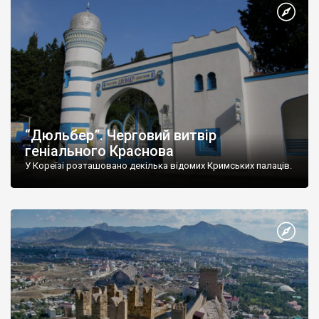
“Дюльбер”. Черговий витвір
геніального Краснова
У Кореїзі розташовано декілька відомих Кримських палаців.