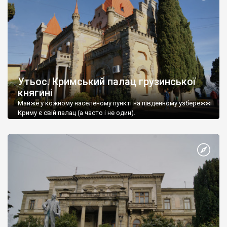
Утьос. Кримський палац грузинської
княгині
Майже у кожному населеному пункті на південному узбережжі
Криму є свій палац (а часто і не один).