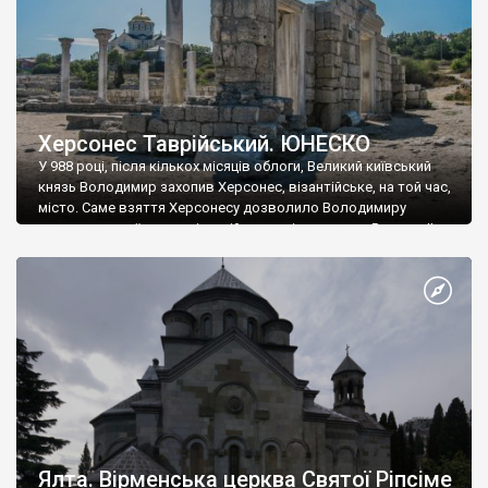
Херсонес Таврійський. ЮНЕСКО
У 988 році, після кількох місяців облоги, Великий київський
князь Володимир захопив Херсонес, візантійське, на той час,
місто. Саме взяття Херсонесу дозволило Володимиру
диктувати свої умови візантійському імператору Василю ІІ, та
одружитися з його дочкою Ганною. Цього ж року, в
Херсонесі Володимир-язичник, став Василем-християнином.
А потім було Хрещення Русі. На честь Херсонесу Таврійського
названо місто […]
Ялта. Вірменська церква Святої Ріпсіме