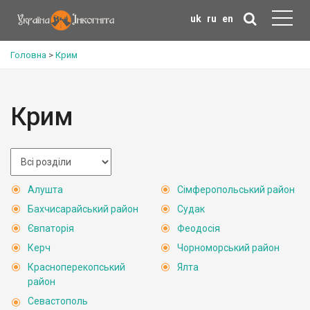
uk
ru
en
Головна
>
Крим
Крим
Алушта
Сімферопольський район
Бахчисарайський район
Судак
Євпаторія
Феодосія
Керч
Чорноморський район
Красноперекопський
Ялта
район
Севастополь