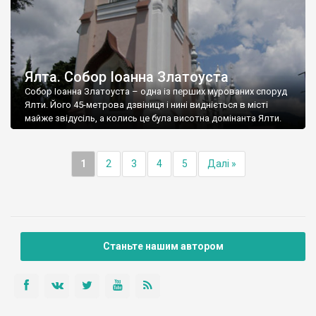
Ялта. Собор Іоанна Златоуста
Собор Іоанна Златоуста – одна із перших мурованих споруд
Ялти. Його 45-метрова дзвіниця і нині видніється в місті
майже звідусіль, а колись це була висотна домінанта Ялти.
1
2
3
4
5
Далі »
Станьте нашим автором