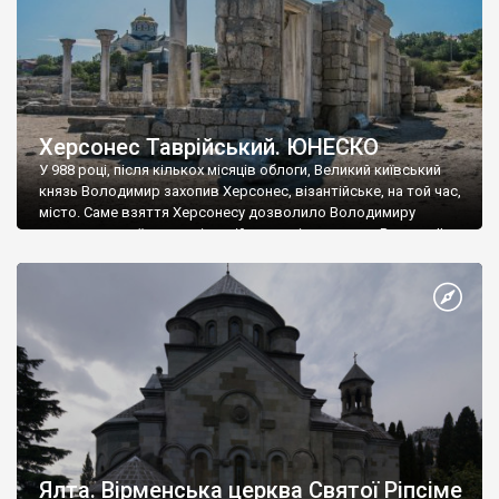
Херсонес Таврійський. ЮНЕСКО
У 988 році, після кількох місяців облоги, Великий київський
князь Володимир захопив Херсонес, візантійське, на той час,
місто. Саме взяття Херсонесу дозволило Володимиру
диктувати свої умови візантійському імператору Василю ІІ, та
одружитися з його дочкою Ганною. Цього ж року, в
Херсонесі Володимир-язичник, став Василем-християнином.
А потім було Хрещення Русі. На честь Херсонесу Таврійського
названо місто […]
Ялта. Вірменська церква Святої Ріпсіме