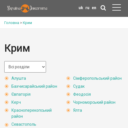
uk
ru
en
Головна
>
Крим
Крим
Алушта
Сімферопольський район
Бахчисарайський район
Судак
Євпаторія
Феодосія
Керч
Чорноморський район
Красноперекопський
Ялта
район
Севастополь