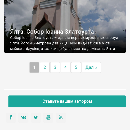
Ялта. Собор Іоанна Златоуста
Собор Іоанна Златоуста – одна із перших мурованих споруд
Ялти. Його 45-метрова дзвіниця і нині видніється в місті
майже звідусіль, а колись це була висотна домінанта Ялти.
1
2
3
4
5
Далі »
Станьте нашим автором