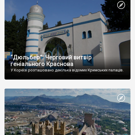
“Дюльбер”. Черговий витвір
геніального Краснова
У Кореїзі розташовано декілька відомих Кримських палаців.