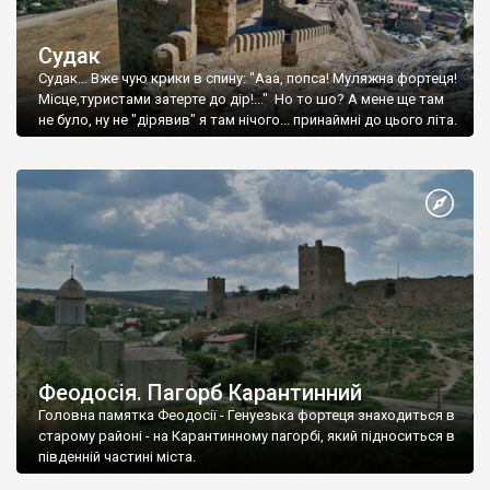
Судак
Судак... Вже чую крики в спину: "Ааа, попса! Муляжна фортеця!
Місце,туристами затерте до дір!..." Но то шо? А мене ще там
не було, ну не "дірявив" я там нічого... принаймні до цього літа.
Феодосія. Пагорб Карантинний
Головна памятка Феодосії - Генуезька фортеця знаходиться в
старому районі - на Карантинному пагорбі, який підноситься в
південній частині міста.