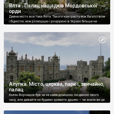
Ялта . Палац нащадків Мордовської
орди
Дивне місто все таки Ялта. Такого контрасту між багатством
і бідністю, між розкішшю і розрухою в Україні більше не
знайдеш.
Алупка. Місто, церква, парк і, звичайно,
палац
Князь Воронцов був чи не найвідомішою людиною свого
часу, але давайте не будемо кривити душею – чи знали ви це
прізвище до відвідин Алупки? Мабуть все таки ні.