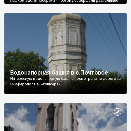
пешком вдоль побережья,поэтому совершали радиальные
вылазки из Оленевки.
Водонапорная башня в с.Почтовое
Интересную водонапорную башню посмотрели по дороге из
Симферополя в Бахчисарай.