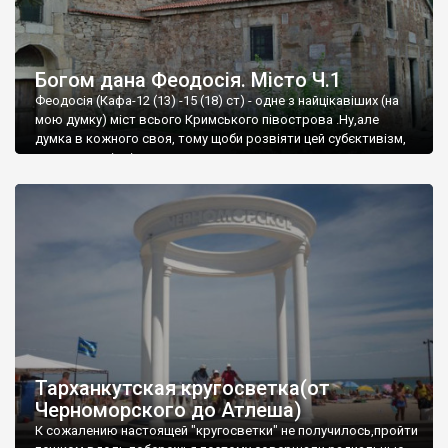
Богом дана Феодосія. Місто Ч.1
Феодосія (Кафа-12 (13) -15 (18) ст) - одне з найцікавіших (на
мою думку) міст всього Кримського півострова .Ну,але
думка в кожного своя, тому щоби розвіяти цей субєктивізм,
запрошую відвідати це
Тарханкутская кругосветка(от
Черноморского до Атлеша)
К сожалению настоящей "кругосветки" не получилось,пройти