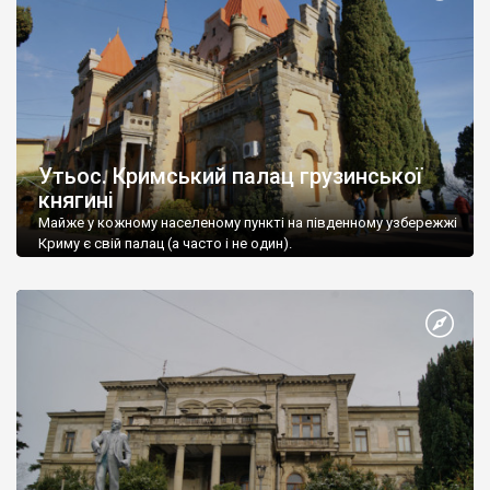
Утьос. Кримський палац грузинської
княгині
Майже у кожному населеному пункті на південному узбережжі
Криму є свій палац (а часто і не один).