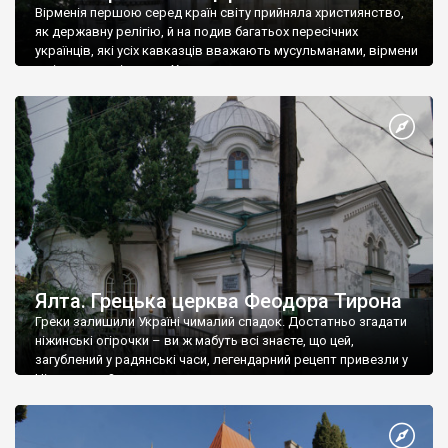
Вірменія першою серед країн світу прийняла християнство,
як державну релігію, й на подив багатьох пересічних
українців, які усіх кавказців вважають мусульманами, вірмени
є відданими вірянами Христа
Ялта. Грецька церква Феодора Тирона
Греки залишили Україні чималий спадок. Достатньо згадати
ніжинські огірочки – ви ж мабуть всі знаєте, що цей,
загублений у радянські часи, легендарний рецепт привезли у
Ніжин греки?