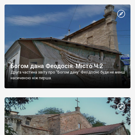
Богом дана Феодосія. Місто Ч.2
Друга частина звіту про "Богом дану" Феодосію буде не менш
насиченою ніж перша.