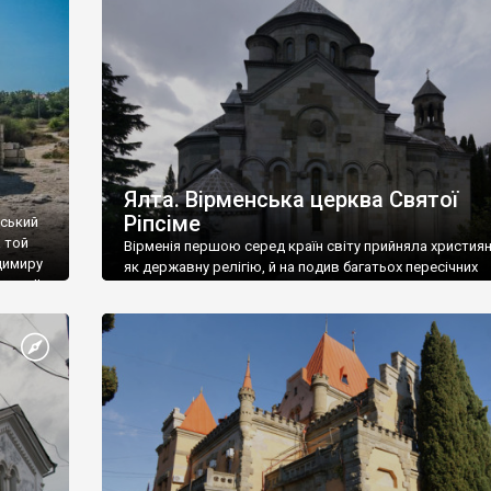
ефактів
називаються «повстяками» (postaki)…” “Вино. Крим
єкту
виробляє відмінне вино і його вдосталь: воно все ду
го».
легке біле і дуже […]
ти та
Ялта. Вірменська церква Святої
Ріпсіме
вський
 той
Вірменія першою серед країн світу прийняла христия
димиру
як державну релігію, й на подив багатьох пересічних
илю ІІ,
українців, які усіх кавказців вважають мусульманами,
 в
вірмени є відданими вірянами Христа