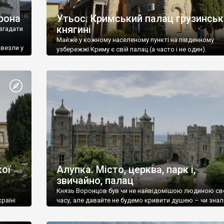
рона
Утьос. Кримський палац грузинськ
княгині
згадати
Майже у кожному населеному пункті на південному
ивезли у
узбережжі Криму є свій палац (а часто і не один).
ої
Алупка. Місто, церква, парк і,
звичайно, палац
Князь Воронцов був чи не найвідомішою людиною св
раїні
часу, але давайте не будемо кривити душею – чи знал
це прізвище до відвідин Алупки? Мабуть все таки ні.