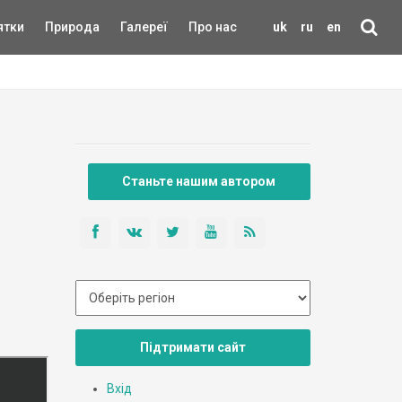
ятки
Природа
Галереї
Про нас
uk
ru
en
Станьте нашим автором
Підтримати сайт
Вхід