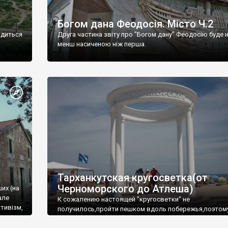
Богом дана Феодосія. Місто Ч.2
одиться
Друга частина звіту про "Богом дану" Феодосію буде 
менш насиченою ніж перша.
Тарханкутская кругосветка(от
Черноморского до Атлеша)
ших (на
але
К сожалению настоящей "кругосветки" не
тивізм,
получилось,пройти пешком вдоль побережья,поэтом
совершали радиальные вылазки из Оленевки.