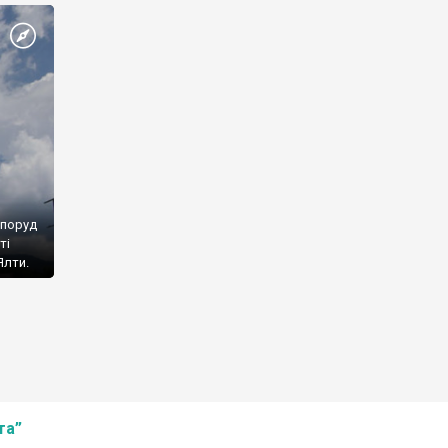
споруд
ті
Ялти.
та”