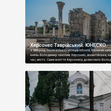
музею «Новгородський музей-заповідник» сотні арт
візантійської доби. Раритети викрадені з фондів об’
культурної спадщини ЮНЕСКО «Херсонеса Таврійсько
Офіційно – на виставку «Золото Візантії», але експер
влада в Україні вважають це лише […]
Херсонес Таврійський. ЮНЕСКО
У 988 році, після кількох місяців облоги, Великий киї
князь Володимир захопив Херсонес, візантійське, на
час, місто. Саме взяття Херсонесу дозволило Воло
диктувати свої умови візантійському імператору Вас
та одружитися з його дочкою Ганною. Цього ж року,
Херсонесі Володимир-язичник, став Василем-
християнином. А потім було Хрещення Русі. На честь
Херсонесу Таврійського названо місто […]