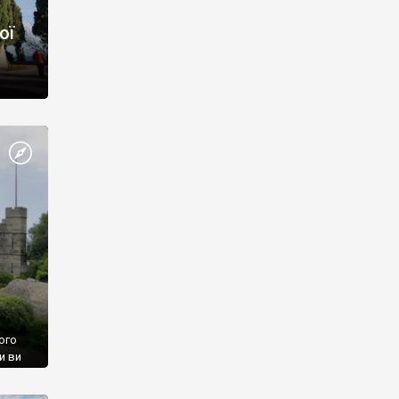
ої
ого
и ви