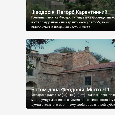
Феодосія. Пагорб Карантинний
Головна памятка Феодосії - Генуезька фортеця знах
в старому районі - на Карантинному пагорбі, який
підноситься в південній частині міста.
Богом дана Феодосія. Місто Ч.1
Феодосія (Кафа-12 (13) -15 (18) ст) - одне з найцікаві
мою думку) міст всього Кримського півострова .Ну,
думка в кожного своя, тому щоби розвіяти цей субєк
запрошую відвідати це