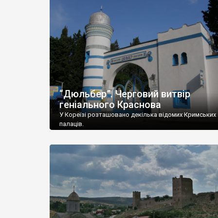
“Дюльбер”. Черговий витвір
геніального Краснова
У Кореїзі розташовано декілька відомих Кримських
палаців.