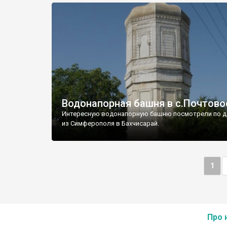
Водонапорная башня в с.Почтово
Интересную водонапорную башню посмотрели по д
из Симферополя в Бахчисарай.
1
Про 