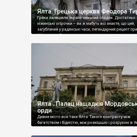
Ялта. Грецька церква Феодора Ти
Греки залишили Україні чималий спадок. Достатньо 
ніжинські огірочки – ви ж мабуть всі знаєте, що цей,
загублений у радянські часи, легендарний рецепт пр
Ніжин греки?
Ялта . Палац нащадків Мордовськ
орди
Дивне місто все таки Ялта. Такого контрасту між
багатством і бідністю, між розкішшю і розрухою в Ук
більше не знайдеш.