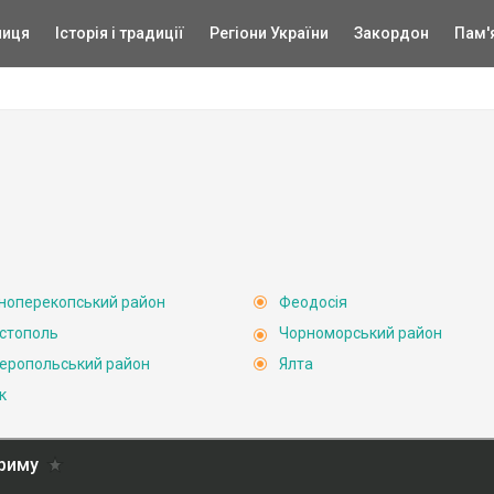
ниця
Історія і традиції
Регіони України
Закордон
Пам'
ноперекопський район
Феодосія
стополь
Чорноморський район
еропольський район
Ялта
к