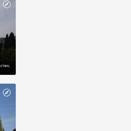
же
нство,