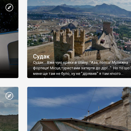
Судак
Судак... Вже чую крики в спину: "Ааа, попса! Муляжна
фортеця! Місце,туристами затерте до дір!..." Но то шо
мене ще там не було, ну не "дірявив" я там нічого...
принаймні до цього літа.