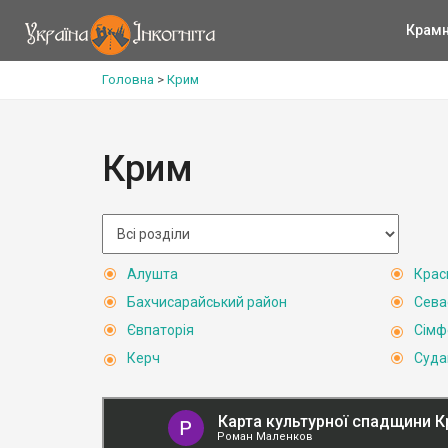
Крам
Головна
>
Крим
Крим
Алушта
Крас
Бахчисарайський район
Сева
Євпаторія
Сімф
Керч
Суда