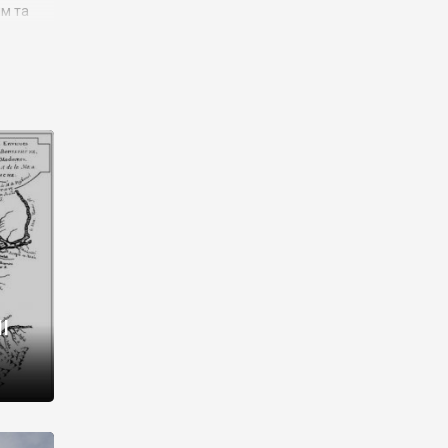
им та
ора і
є
го типу,
ей-
рний
ста:
 райони
від 2
I
і,
рукти,
 котрі