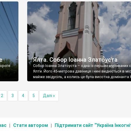
е
Ялта. Собор Іоанна Златоуста
ороге
Собор Іоанна Златоуста – одна із перших мурованих 
Ялти. Його 45-метрова дзвіниця і нині видніється в міс
майже звідусіль, а колись це була висотна домінанта 
2
3
4
5
Далі »
нас
Стати автором
Підтримати сайт “Україна Інкогні