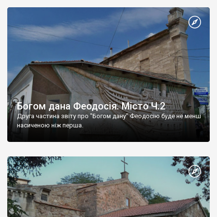
Богом дана Феодосія. Місто Ч.2
Друга частина звіту про "Богом дану" Феодосію буде не менш
насиченою ніж перша.