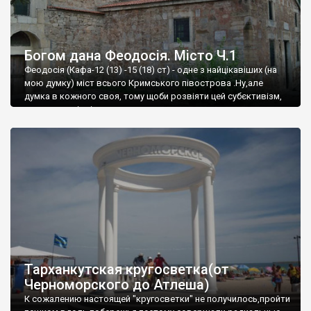
Богом дана Феодосія. Місто Ч.1
Феодосія (Кафа-12 (13) -15 (18) ст) - одне з найцікавіших (на
мою думку) міст всього Кримського півострова .Ну,але
думка в кожного своя, тому щоби розвіяти цей субєктивізм,
запрошую відвідати це
Тарханкутская кругосветка(от
Черноморского до Атлеша)
К сожалению настоящей "кругосветки" не получилось,пройти