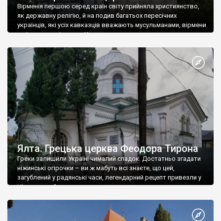
Вірменія першою серед країн світу прийняла християнство,
як державну релігію, й на подив багатьох пересічних
українців, які усіх кавказців вважають мусульманами, вірмени
є відданими вірянами Христа
Ялта. Грецька церква Феодора Тирона
Греки залишили Україні чималий спадок. Достатньо згадати
ніжинські огірочки – ви ж мабуть всі знаєте, що цей,
загублений у радянські часи, легендарний рецепт привезли у
Ніжин греки?