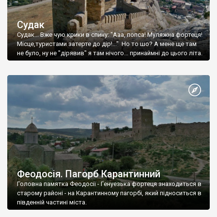
Судак
Судак... Вже чую крики в спину: "Ааа, попса! Муляжна фортеця!
Місце,туристами затерте до дір!..." Но то шо? А мене ще там
не було, ну не "дірявив" я там нічого... принаймні до цього літа.
Феодосія. Пагорб Карантинний
Головна памятка Феодосії - Генуезька фортеця знаходиться в
старому районі - на Карантинному пагорбі, який підноситься в
південній частині міста.