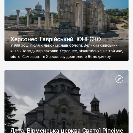
Херсонес Таврійський. ЮНЕСКО
У 988 році, після кількох місяців облоги, Великий київський
князь Володимир захопив Херсонес, візантійське, на той час,
місто. Саме взяття Херсонесу дозволило Володимиру
диктувати свої умови візантійському імператору Василю ІІ, та
одружитися з його дочкою Ганною. Цього ж року, в
Херсонесі Володимир-язичник, став Василем-християнином.
А потім було Хрещення Русі. На честь Херсонесу Таврійського
названо місто […]
Ялта. Вірменська церква Святої Ріпсіме