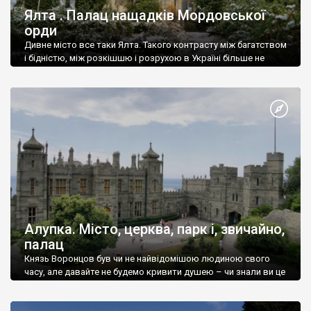
Ялта . Палац нащадків Мордовської
орди
Дивне місто все таки Ялта. Такого контрасту між багатством
і бідністю, між розкішшю і розрухою в Україні більше не
знайдеш.
Алупка. Місто, церква, парк і, звичайно,
палац
Князь Воронцов був чи не найвідомішою людиною свого
часу, але давайте не будемо кривити душею – чи знали ви це
прізвище до відвідин Алупки? Мабуть все таки ні.