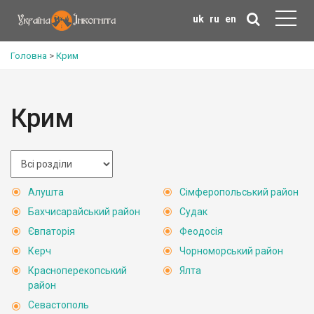
uk
ru
en
Головна
>
Крим
Крим
Алушта
Сімферопольський район
Бахчисарайський район
Судак
Євпаторія
Феодосія
Керч
Чорноморський район
Красноперекопський
Ялта
район
Севастополь