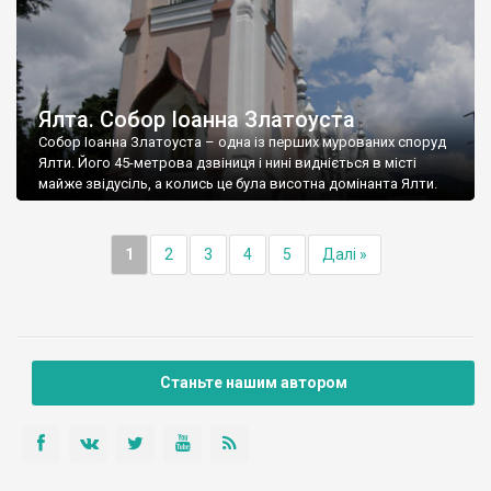
Ялта. Собор Іоанна Златоуста
Собор Іоанна Златоуста – одна із перших мурованих споруд
Ялти. Його 45-метрова дзвіниця і нині видніється в місті
майже звідусіль, а колись це була висотна домінанта Ялти.
1
2
3
4
5
Далі »
Станьте нашим автором