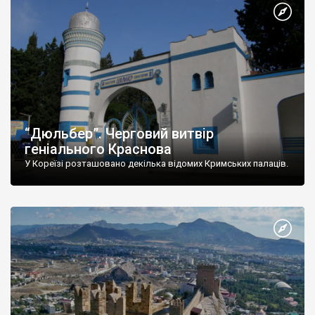
“Дюльбер”. Черговий витвір
геніального Краснова
У Кореїзі розташовано декілька відомих Кримських палаців.