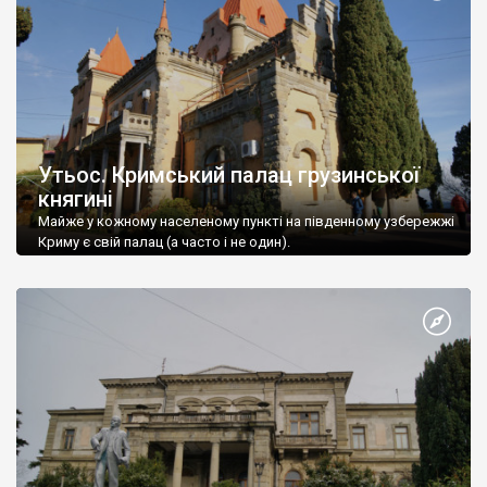
Утьос. Кримський палац грузинської
княгині
Майже у кожному населеному пункті на південному узбережжі
Криму є свій палац (а часто і не один).