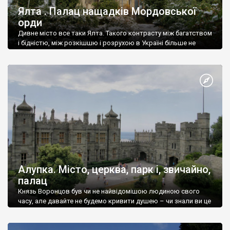
Ялта . Палац нащадків Мордовської
орди
Дивне місто все таки Ялта. Такого контрасту між багатством
і бідністю, між розкішшю і розрухою в Україні більше не
знайдеш.
Алупка. Місто, церква, парк і, звичайно,
палац
Князь Воронцов був чи не найвідомішою людиною свого
часу, але давайте не будемо кривити душею – чи знали ви це
прізвище до відвідин Алупки? Мабуть все таки ні.