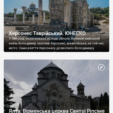
Херсонес Таврійський. ЮНЕСКО
У 988 році, після кількох місяців облоги, Великий київський
князь Володимир захопив Херсонес, візантійське, на той час,
місто. Саме взяття Херсонесу дозволило Володимиру
диктувати свої умови візантійському імператору Василю ІІ, та
одружитися з його дочкою Ганною. Цього ж року, в
Херсонесі Володимир-язичник, став Василем-християнином.
А потім було Хрещення Русі. На честь Херсонесу Таврійського
названо місто […]
Ялта. Вірменська церква Святої Ріпсіме