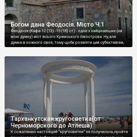
Богом дана Феодосія. Місто Ч.1
Феодосія (Кафа-12 (13) -15 (18) ст) - одне з найцікавіших (на
мою думку) міст всього Кримського півострова .Ну,але
думка в кожного своя, тому щоби розвіяти цей субєктивізм,
запрошую відвідати це
Тарханкутская кругосветка(от
Черноморского до Атлеша)
К сожалению настоящей "кругосветки" не получилось,пройти