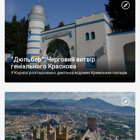
“Дюльбер”. Черговий витвір
геніального Краснова
У Кореїзі розташовано декілька відомих Кримських палаців.