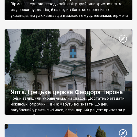
Вірменія першою серед країн світу прийняла християнство,
як державну релігію, й на подив багатьох пересічних
українців, які усіх кавказців вважають мусульманами, вірмени
є відданими вірянами Христа
Ялта. Грецька церква Феодора Тирона
Греки залишили Україні чималий спадок. Достатньо згадати
ніжинські огірочки – ви ж мабуть всі знаєте, що цей,
загублений у радянські часи, легендарний рецепт привезли у
Ніжин греки?