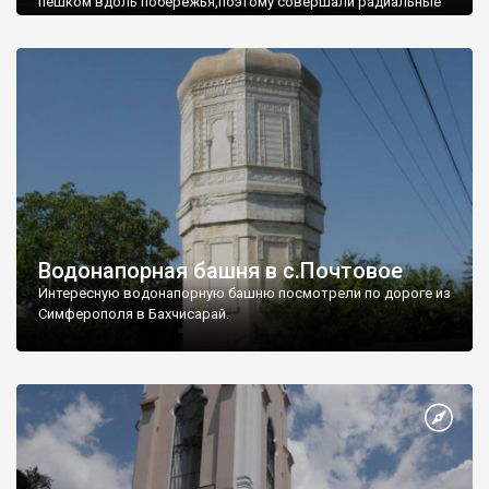
пешком вдоль побережья,поэтому совершали радиальные
вылазки из Оленевки.
Водонапорная башня в с.Почтовое
Интересную водонапорную башню посмотрели по дороге из
Симферополя в Бахчисарай.