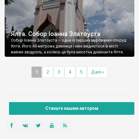
Ялта. Собор Іоанна Златоуста
Собор Іоанна Златоуста – одна із перших мурованих споруд
Ялти. Його 45-метрова дзвіниця і нині видніється в місті
майже звідусіль, а колись це була висотна домінанта Ялти.
1
2
3
4
5
Далі »
Станьте нашим автором