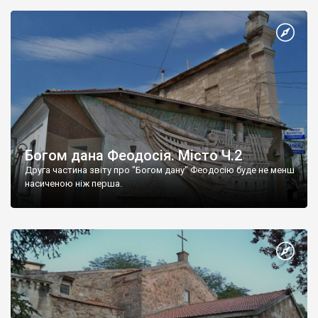
Богом дана Феодосія. Місто Ч.2
Друга частина звіту про "Богом дану" Феодосію буде не менш
насиченою ніж перша.