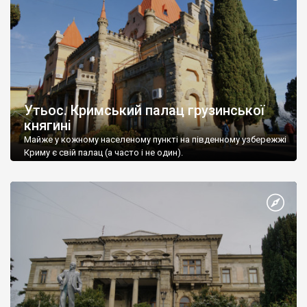
Утьос. Кримський палац грузинської
княгині
Майже у кожному населеному пункті на південному узбережжі
Криму є свій палац (а часто і не один).