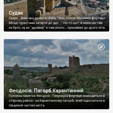
Судак
Судак... Вже чую крики в спину: "Ааа, попса! Муляжна фортеця!
Місце,туристами затерте до дір!..." Но то шо? А мене ще там
не було, ну не "дірявив" я там нічого... принаймні до цього літа.
Феодосія. Пагорб Карантинний
Головна памятка Феодосії - Генуезька фортеця знаходиться в
старому районі - на Карантинному пагорбі, який підноситься в
південній частині міста.