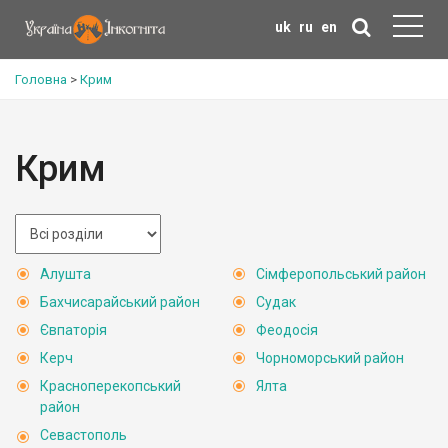
uk
ru
en
Головна
>
Крим
Крим
Алушта
Сімферопольський район
Бахчисарайський район
Судак
Євпаторія
Феодосія
Керч
Чорноморський район
Красноперекопський
Ялта
район
Севастополь