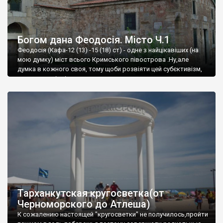
Богом дана Феодосія. Місто Ч.1
Феодосія (Кафа-12 (13) -15 (18) ст) - одне з найцікавіших (на
мою думку) міст всього Кримського півострова .Ну,але
думка в кожного своя, тому щоби розвіяти цей субєктивізм,
запрошую відвідати це
Тарханкутская кругосветка(от
Черноморского до Атлеша)
К сожалению настоящей "кругосветки" не получилось,пройти