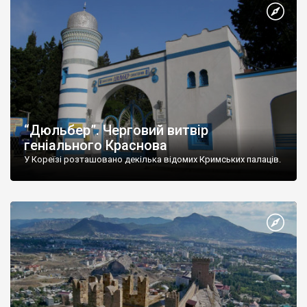
“Дюльбер”. Черговий витвір
геніального Краснова
У Кореїзі розташовано декілька відомих Кримських палаців.