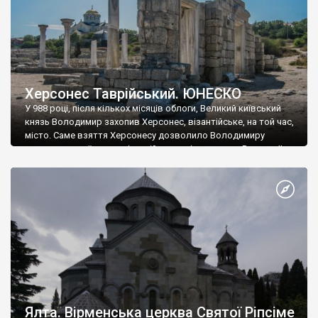
Херсонес Таврійський. ЮНЕСКО
У 988 році, після кількох місяців облоги, Великий київський
князь Володимир захопив Херсонес, візантійське, на той час,
місто. Саме взяття Херсонесу дозволило Володимиру
диктувати свої умови візантійському імператору Василю ІІ, та
одружитися з його дочкою Ганною. Цього ж року, в
Херсонесі Володимир-язичник, став Василем-християнином.
А потім було Хрещення Русі. На честь Херсонесу Таврійського
названо місто […]
Ялта. Вірменська церква Святої Ріпсіме