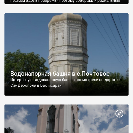
пешком вдоль побережья,поэтому совершали радиальные
вылазки из Оленевки.
Водонапорная башня в с.Почтовое
Интересную водонапорную башню посмотрели по дороге из
Симферополя в Бахчисарай.