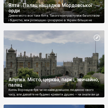
Ялта . Палац нащадків Мордовської
орди
Дивне місто все таки Ялта. Такого контрасту між багатством
і бідністю, між розкішшю і розрухою в Україні більше не
знайдеш.
Алупка. Місто, церква, парк і, звичайно,
палац
Князь Воронцов був чи не найвідомішою людиною свого
часу, але давайте не будемо кривити душею – чи знали ви це
прізвище до відвідин Алупки? Мабуть все таки ні.