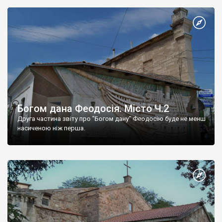
Богом дана Феодосія. Місто Ч.2
Друга частина звіту про "Богом дану" Феодосію буде не менш
насиченою ніж перша.