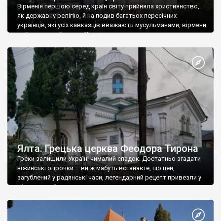
Вірменія першою серед країн світу прийняла християнство,
як державну релігію, й на подив багатьох пересічних
українців, які усіх кавказців вважають мусульманами, вірмени
є відданими вірянами Христа
Ялта. Грецька церква Феодора Тирона
Греки залишили Україні чималий спадок. Достатньо згадати
ніжинські огірочки – ви ж мабуть всі знаєте, що цей,
загублений у радянські часи, легендарний рецепт привезли у
Ніжин греки?