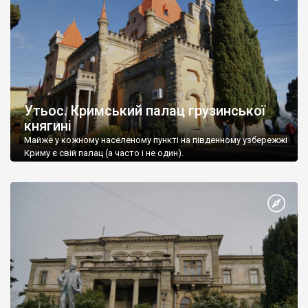
Утьос. Кримський палац грузинської
княгині
Майже у кожному населеному пункті на південному узбережжі
Криму є свій палац (а часто і не один).