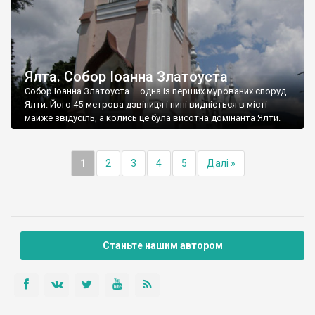
Ялта. Собор Іоанна Златоуста
Собор Іоанна Златоуста – одна із перших мурованих споруд
Ялти. Його 45-метрова дзвіниця і нині видніється в місті
майже звідусіль, а колись це була висотна домінанта Ялти.
1
2
3
4
5
Далі »
Станьте нашим автором