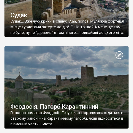
Судак
Судак... Вже чую крики в спину: "Ааа, попса! Муляжна фортеця!
Місце,туристами затерте до дір!..." Но то шо? А мене ще там
не було, ну не "дірявив" я там нічого... принаймні до цього літа.
Феодосія. Пагорб Карантинний
Головна памятка Феодосії - Генуезька фортеця знаходиться в
старому районі - на Карантинному пагорбі, який підноситься в
південній частині міста.