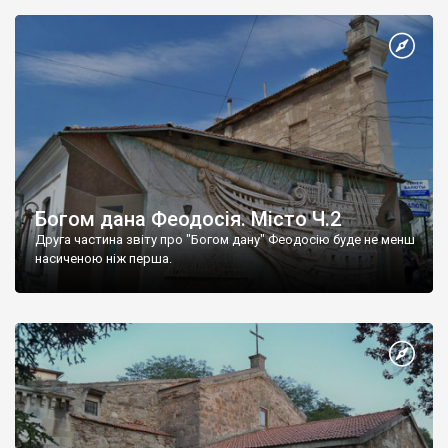
Богом дана Феодосія. Місто Ч.2
Друга частина звіту про "Богом дану" Феодосію буде не менш
насиченою ніж перша.