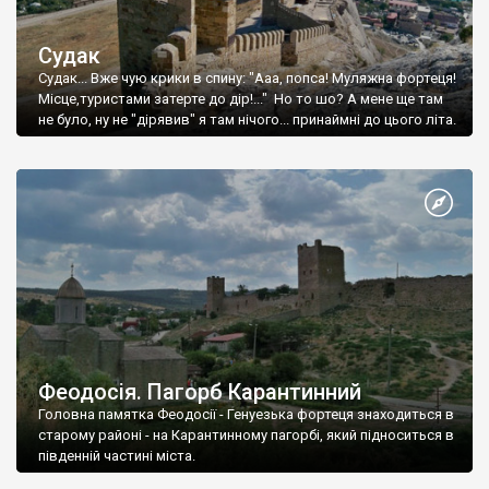
Судак
Судак... Вже чую крики в спину: "Ааа, попса! Муляжна фортеця!
Місце,туристами затерте до дір!..." Но то шо? А мене ще там
не було, ну не "дірявив" я там нічого... принаймні до цього літа.
Феодосія. Пагорб Карантинний
Головна памятка Феодосії - Генуезька фортеця знаходиться в
старому районі - на Карантинному пагорбі, який підноситься в
південній частині міста.