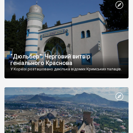
“Дюльбер”. Черговий витвір
геніального Краснова
У Кореїзі розташовано декілька відомих Кримських палаців.