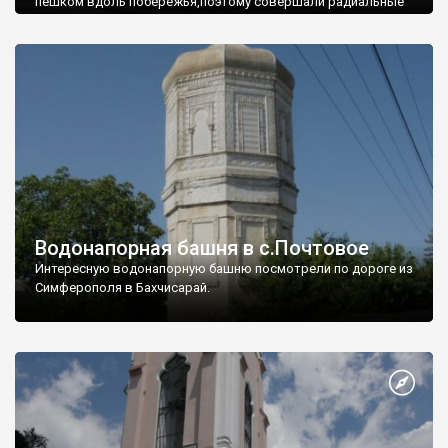
пешком вдоль побережья,поэтому совершали радиальные
вылазки из Оленевки.
Водонапорная башня в с.Почтовое
Интересную водонапорную башню посмотрели по дороге из
Симферополя в Бахчисарай.