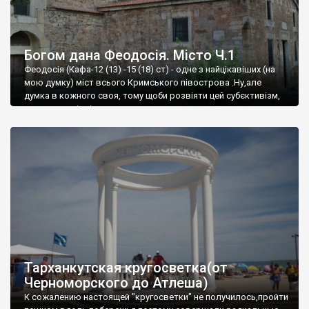
Богом дана Феодосія. Місто Ч.1
Феодосія (Кафа-12 (13) -15 (18) ст) - одне з найцікавіших (на
мою думку) міст всього Кримського півострова .Ну,але
думка в кожного своя, тому щоби розвіяти цей субєктивізм,
запрошую відвідати це
Тарханкутская кругосветка(от
Черноморского до Атлеша)
К сожалению настоящей "кругосветки" не получилось,пройти