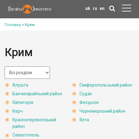
uk
ru
en
Головна
>
Крим
Крим
Алушта
Сімферопольський район
Бахчисарайський район
Судак
Євпаторія
Феодосія
Керч
Чорноморський район
Красноперекопський
Ялта
район
Севастополь