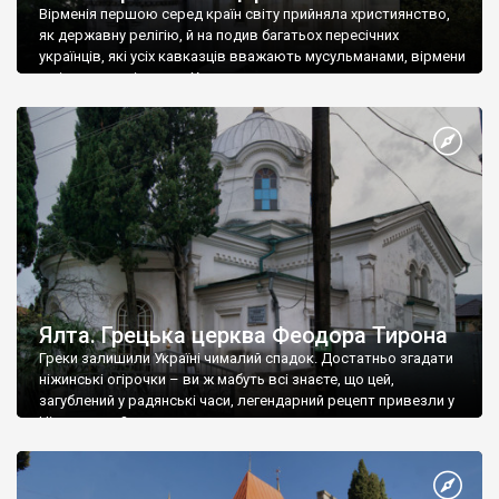
Вірменія першою серед країн світу прийняла християнство,
як державну релігію, й на подив багатьох пересічних
українців, які усіх кавказців вважають мусульманами, вірмени
є відданими вірянами Христа
Ялта. Грецька церква Феодора Тирона
Греки залишили Україні чималий спадок. Достатньо згадати
ніжинські огірочки – ви ж мабуть всі знаєте, що цей,
загублений у радянські часи, легендарний рецепт привезли у
Ніжин греки?