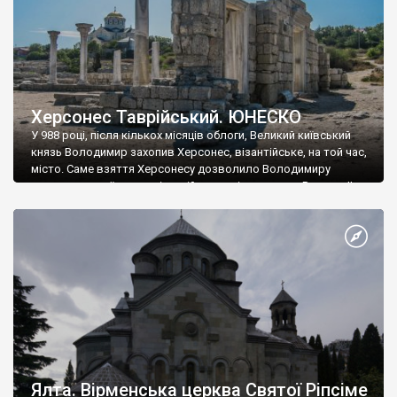
Херсонес Таврійський. ЮНЕСКО
У 988 році, після кількох місяців облоги, Великий київський
князь Володимир захопив Херсонес, візантійське, на той час,
місто. Саме взяття Херсонесу дозволило Володимиру
диктувати свої умови візантійському імператору Василю ІІ, та
одружитися з його дочкою Ганною. Цього ж року, в
Херсонесі Володимир-язичник, став Василем-християнином.
А потім було Хрещення Русі. На честь Херсонесу Таврійського
названо місто […]
Ялта. Вірменська церква Святої Ріпсіме