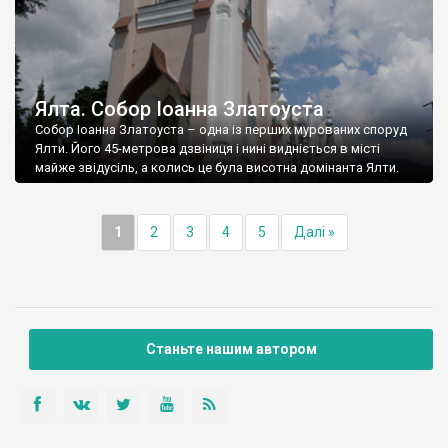
Ялта. Собор Іоанна Златоуста
Собор Іоанна Златоуста – одна із перших мурованих споруд
Ялти. Його 45-метрова дзвіниця і нині видніється в місті
майже звідусіль, а колись це була висотна домінанта Ялти.
1
2
3
4
5
Далі »
Станьте нашим автором