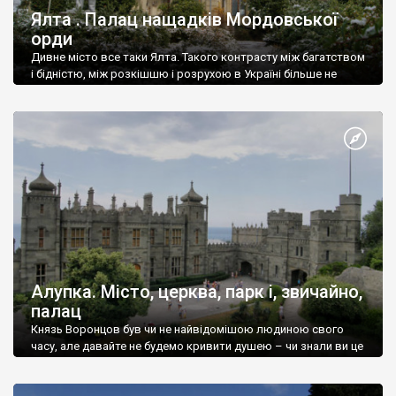
Ялта . Палац нащадків Мордовської
орди
Дивне місто все таки Ялта. Такого контрасту між багатством
і бідністю, між розкішшю і розрухою в Україні більше не
знайдеш.
Алупка. Місто, церква, парк і, звичайно,
палац
Князь Воронцов був чи не найвідомішою людиною свого
часу, але давайте не будемо кривити душею – чи знали ви це
прізвище до відвідин Алупки? Мабуть все таки ні.