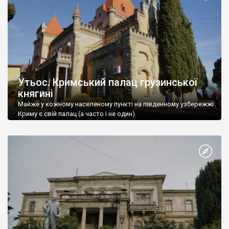
Утьос. Кримський палац грузинської
княгині
Майже у кожному населеному пункті на південному узбережжі
Криму є свій палац (а часто і не один).