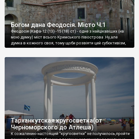
Богом дана Феодосія. Місто Ч.1
Феодосія (Кафа-12 (13) -15 (18) ст) - одне з найцікавіших (на
мою думку) міст всього Кримського півострова .Ну,але
думка в кожного своя, тому щоби розвіяти цей субєктивізм,
запрошую відвідати це
Тарханкутская кругосветка(от
Черноморского до Атлеша)
К сожалению настоящей "кругосветки" не получилось,пройти