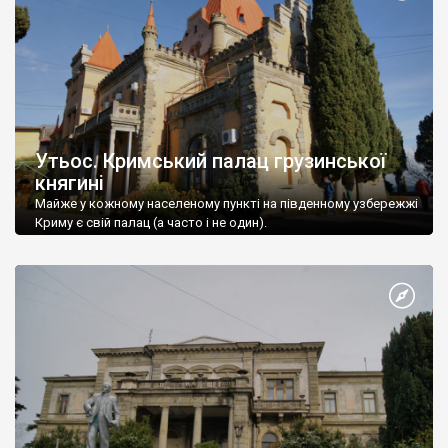
Утьос. Кримський палац грузинської
княгині
Майже у кожному населеному пункті на південному узбережжі
Криму є свій палац (а часто і не один).