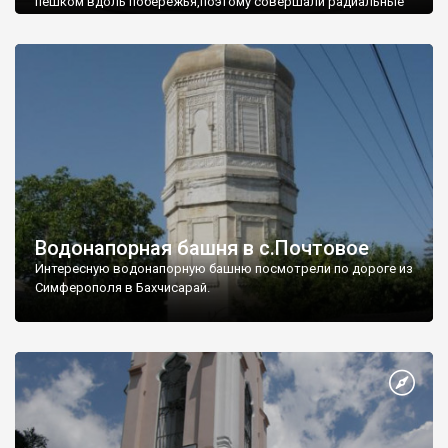
пешком вдоль побережья,поэтому совершали радиальные
вылазки из Оленевки.
Водонапорная башня в с.Почтовое
Интересную водонапорную башню посмотрели по дороге из
Симферополя в Бахчисарай.