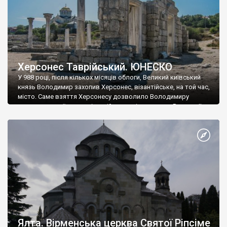
Херсонес Таврійський. ЮНЕСКО
У 988 році, після кількох місяців облоги, Великий київський
князь Володимир захопив Херсонес, візантійське, на той час,
місто. Саме взяття Херсонесу дозволило Володимиру
диктувати свої умови візантійському імператору Василю ІІ, та
одружитися з його дочкою Ганною. Цього ж року, в
Херсонесі Володимир-язичник, став Василем-християнином.
А потім було Хрещення Русі. На честь Херсонесу Таврійського
названо місто […]
Ялта. Вірменська церква Святої Ріпсіме