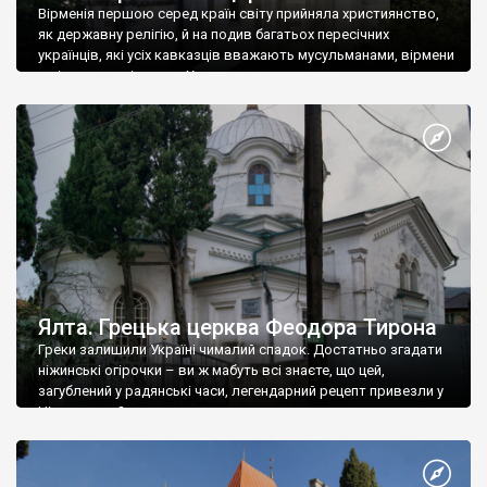
Вірменія першою серед країн світу прийняла християнство,
як державну релігію, й на подив багатьох пересічних
українців, які усіх кавказців вважають мусульманами, вірмени
є відданими вірянами Христа
Ялта. Грецька церква Феодора Тирона
Греки залишили Україні чималий спадок. Достатньо згадати
ніжинські огірочки – ви ж мабуть всі знаєте, що цей,
загублений у радянські часи, легендарний рецепт привезли у
Ніжин греки?