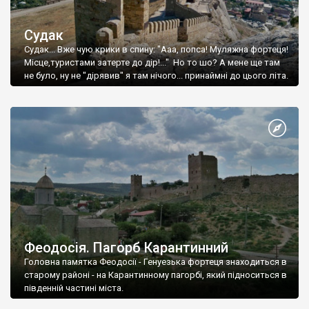
Судак
Судак... Вже чую крики в спину: "Ааа, попса! Муляжна фортеця!
Місце,туристами затерте до дір!..." Но то шо? А мене ще там
не було, ну не "дірявив" я там нічого... принаймні до цього літа.
Феодосія. Пагорб Карантинний
Головна памятка Феодосії - Генуезька фортеця знаходиться в
старому районі - на Карантинному пагорбі, який підноситься в
південній частині міста.