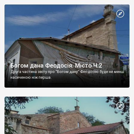
Богом дана Феодосія. Місто Ч.2
Друга частина звіту про "Богом дану" Феодосію буде не менш
насиченою ніж перша.