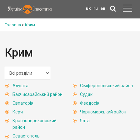
uk
ru
en
Головна
>
Крим
Крим
Алушта
Сімферопольський район
Бахчисарайський район
Судак
Євпаторія
Феодосія
Керч
Чорноморський район
Красноперекопський
Ялта
район
Севастополь