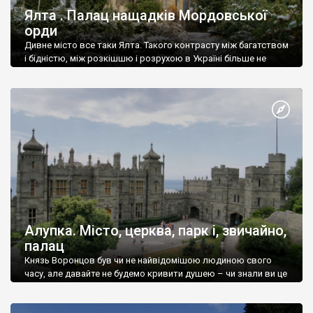
Ялта . Палац нащадків Мордовської
орди
Дивне місто все таки Ялта. Такого контрасту між багатством
і бідністю, між розкішшю і розрухою в Україні більше не
знайдеш.
Алупка. Місто, церква, парк і, звичайно,
палац
Князь Воронцов був чи не найвідомішою людиною свого
часу, але давайте не будемо кривити душею – чи знали ви це
прізвище до відвідин Алупки? Мабуть все таки ні.