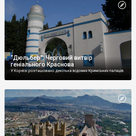
“Дюльбер”. Черговий витвір
геніального Краснова
У Кореїзі розташовано декілька відомих Кримських палаців.