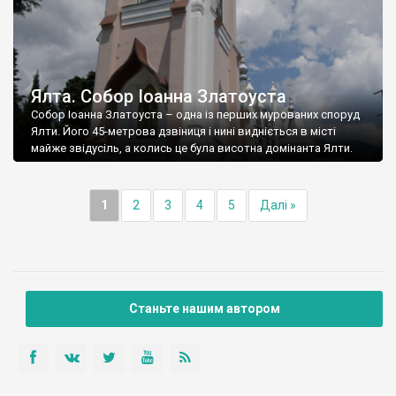
Ялта. Собор Іоанна Златоуста
Собор Іоанна Златоуста – одна із перших мурованих споруд
Ялти. Його 45-метрова дзвіниця і нині видніється в місті
майже звідусіль, а колись це була висотна домінанта Ялти.
1
2
3
4
5
Далі »
Станьте нашим автором