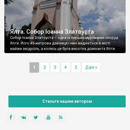
Ялта. Собор Іоанна Златоуста
Собор Іоанна Златоуста – одна із перших мурованих споруд
Ялти. Його 45-метрова дзвіниця і нині видніється в місті
майже звідусіль, а колись це була висотна домінанта Ялти.
1
2
3
4
5
Далі »
Станьте нашим автором