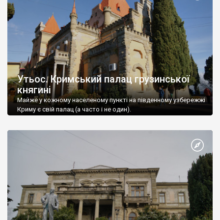
Утьос. Кримський палац грузинської
княгині
Майже у кожному населеному пункті на південному узбережжі
Криму є свій палац (а часто і не один).