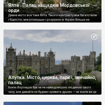
Ялта . Палац нащадків Мордовської
орди
Дивне місто все таки Ялта. Такого контрасту між багатством
і бідністю, між розкішшю і розрухою в Україні більше не
знайдеш.
Алупка. Місто, церква, парк і, звичайно,
палац
Князь Воронцов був чи не найвідомішою людиною свого
часу, але давайте не будемо кривити душею – чи знали ви це
прізвище до відвідин Алупки? Мабуть все таки ні.