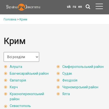
uk
ru
en
Головна
>
Крим
Крим
Алушта
Сімферопольський район
Бахчисарайський район
Судак
Євпаторія
Феодосія
Керч
Чорноморський район
Красноперекопський
Ялта
район
Севастополь