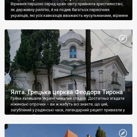
Вірменія першою серед країн світу прийняла християнство,
як державну релігію, й на подив багатьох пересічних
українців, які усіх кавказців вважають мусульманами, вірмени
є відданими вірянами Христа
Ялта. Грецька церква Феодора Тирона
Греки залишили Україні чималий спадок. Достатньо згадати
ніжинські огірочки – ви ж мабуть всі знаєте, що цей,
загублений у радянські часи, легендарний рецепт привезли у
Ніжин греки?