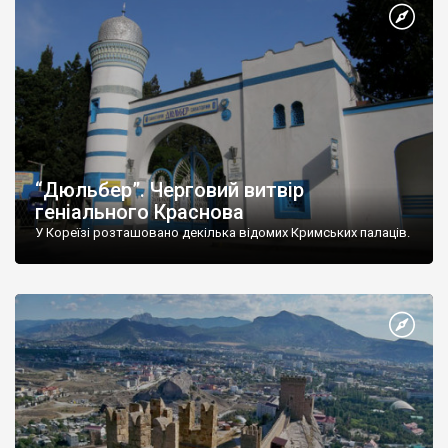
“Дюльбер”. Черговий витвір
геніального Краснова
У Кореїзі розташовано декілька відомих Кримських палаців.