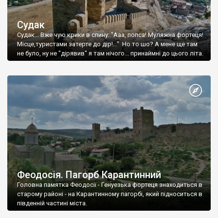
Судак
Судак... Вже чую крики в спину: "Ааа, попса! Муляжна фортеця!
Місце,туристами затерте до дір!..." Но то шо? А мене ще там
не було, ну не "дірявив" я там нічого... принаймні до цього літа.
Феодосія. Пагорб Карантинний
Головна памятка Феодосії - Генуезька фортеця знаходиться в
старому районі - на Карантинному пагорбі, який підноситься в
південній частині міста.