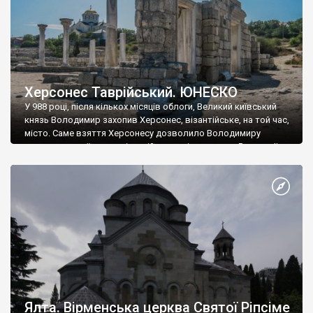
Херсонес Таврійський. ЮНЕСКО
У 988 році, після кількох місяців облоги, Великий київський
князь Володимир захопив Херсонес, візантійське, на той час,
місто. Саме взяття Херсонесу дозволило Володимиру
диктувати свої умови візантійському імператору Василю ІІ, та
одружитися з його дочкою Ганною. Цього ж року, в
Херсонесі Володимир-язичник, став Василем-християнином.
А потім було Хрещення Русі. На честь Херсонесу Таврійського
названо місто […]
Ялта. Вірменська церква Святої Ріпсіме