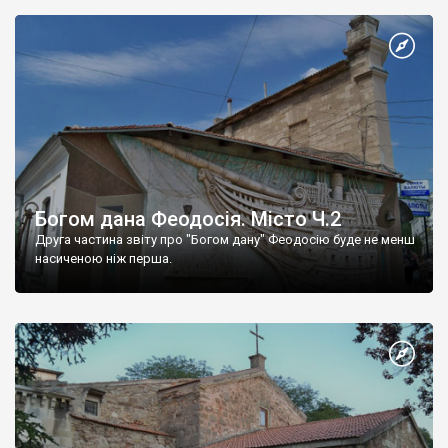
Богом дана Феодосія. Місто Ч.2
Друга частина звіту про "Богом дану" Феодосію буде не менш
насиченою ніж перша.