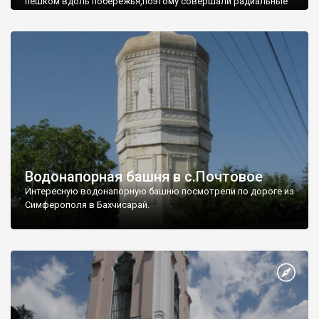
пешком вдоль побережья,поэтому совершали радиальные
вылазки из Оленевки.
Водонапорная башня в с.Почтовое
Интересную водонапорную башню посмотрели по дороге из
Симферополя в Бахчисарай.