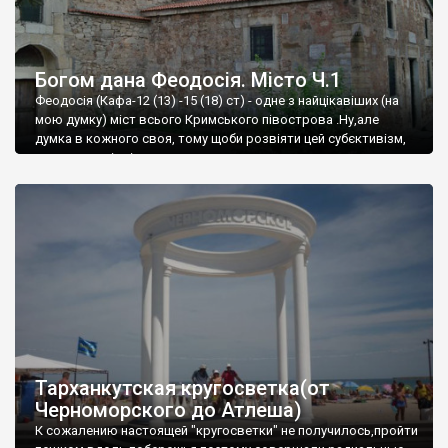
Богом дана Феодосія. Місто Ч.1
Феодосія (Кафа-12 (13) -15 (18) ст) - одне з найцікавіших (на
мою думку) міст всього Кримського півострова .Ну,але
думка в кожного своя, тому щоби розвіяти цей субєктивізм,
запрошую відвідати це
Тарханкутская кругосветка(от
Черноморского до Атлеша)
К сожалению настоящей "кругосветки" не получилось,пройти