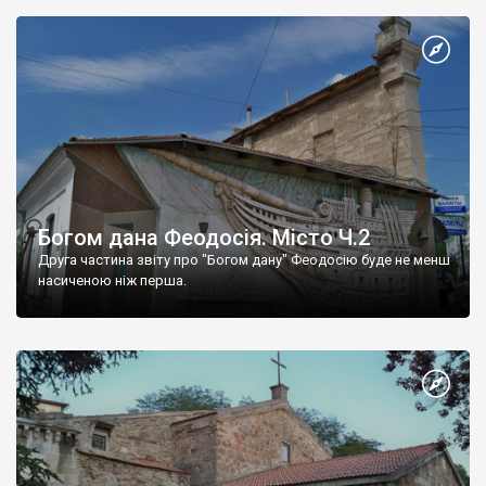
Богом дана Феодосія. Місто Ч.2
Друга частина звіту про "Богом дану" Феодосію буде не менш
насиченою ніж перша.