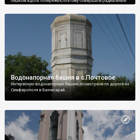
пешком вдоль побережья,поэтому совершали радиальные
вылазки из Оленевки.
Водонапорная башня в с.Почтовое
Интересную водонапорную башню посмотрели по дороге из
Симферополя в Бахчисарай.