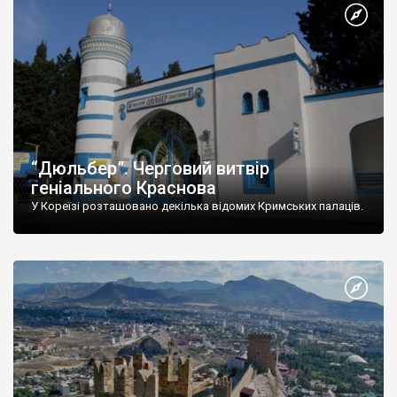
“Дюльбер”. Черговий витвір
геніального Краснова
У Кореїзі розташовано декілька відомих Кримських палаців.