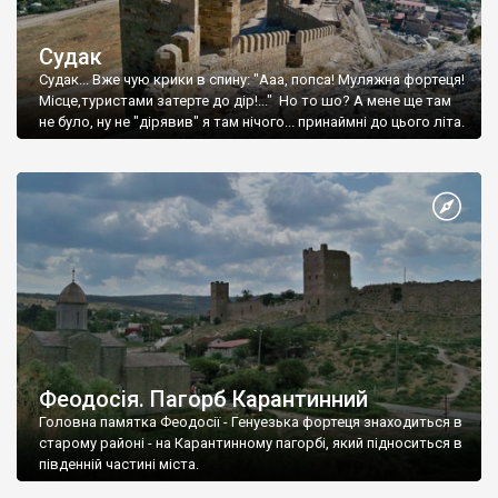
Судак
Судак... Вже чую крики в спину: "Ааа, попса! Муляжна фортеця!
Місце,туристами затерте до дір!..." Но то шо? А мене ще там
не було, ну не "дірявив" я там нічого... принаймні до цього літа.
Феодосія. Пагорб Карантинний
Головна памятка Феодосії - Генуезька фортеця знаходиться в
старому районі - на Карантинному пагорбі, який підноситься в
південній частині міста.