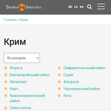
uk
ru
en
Головна
>
Крим
Крим
Алушта
Сімферопольський район
Бахчисарайський район
Судак
Євпаторія
Феодосія
Керч
Чорноморський район
Красноперекопський
Ялта
район
Севастополь