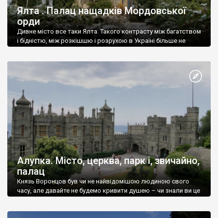
Ялта . Палац нащадків Мордовської
орди
Дивне місто все таки Ялта. Такого контрасту між багатством
і бідністю, між розкішшю і розрухою в Україні більше не
знайдеш.
Алупка. Місто, церква, парк і, звичайно,
палац
Князь Воронцов був чи не найвідомішою людиною свого
часу, але давайте не будемо кривити душею – чи знали ви це
прізвище до відвідин Алупки? Мабуть все таки ні.