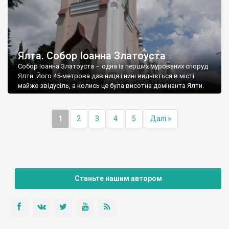
Ялта. Собор Іоанна Златоуста
Собор Іоанна Златоуста – одна із перших мурованих споруд
Ялти. Його 45-метрова дзвіниця і нині видніється в місті
майже звідусіль, а колись це була висотна домінанта Ялти.
1
2
3
4
5
Далі »
Станьте нашим автором