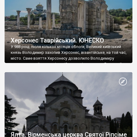
Херсонес Таврійський. ЮНЕСКО
У 988 році, після кількох місяців облоги, Великий київський
князь Володимир захопив Херсонес, візантійське, на той час,
місто. Саме взяття Херсонесу дозволило Володимиру
диктувати свої умови візантійському імператору Василю ІІ, та
одружитися з його дочкою Ганною. Цього ж року, в
Херсонесі Володимир-язичник, став Василем-християнином.
А потім було Хрещення Русі. На честь Херсонесу Таврійського
названо місто […]
Ялта. Вірменська церква Святої Ріпсіме