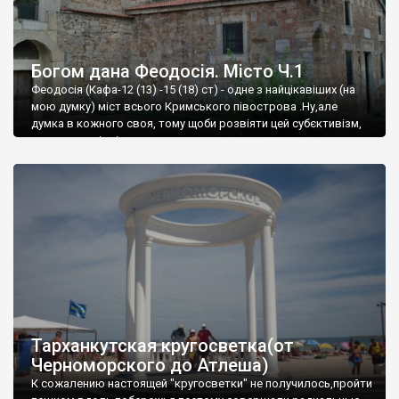
Богом дана Феодосія. Місто Ч.1
Феодосія (Кафа-12 (13) -15 (18) ст) - одне з найцікавіших (на
мою думку) міст всього Кримського півострова .Ну,але
думка в кожного своя, тому щоби розвіяти цей субєктивізм,
запрошую відвідати це
Тарханкутская кругосветка(от
Черноморского до Атлеша)
К сожалению настоящей "кругосветки" не получилось,пройти