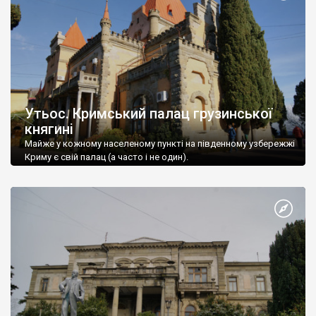
Утьос. Кримський палац грузинської
княгині
Майже у кожному населеному пункті на південному узбережжі
Криму є свій палац (а часто і не один).