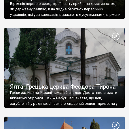
Вірменія першою серед країн світу прийняла християнство,
як державну релігію, й на подив багатьох пересічних
українців, які усіх кавказців вважають мусульманами, вірмени
є відданими вірянами Христа
Ялта. Грецька церква Феодора Тирона
Греки залишили Україні чималий спадок. Достатньо згадати
ніжинські огірочки – ви ж мабуть всі знаєте, що цей,
загублений у радянські часи, легендарний рецепт привезли у
Ніжин греки?