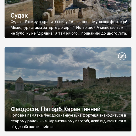
Судак
Судак... Вже чую крики в спину: "Ааа, попса! Муляжна фортеця!
Місце,туристами затерте до дір!..." Но то шо? А мене ще там
не було, ну не "дірявив" я там нічого... принаймні до цього літа.
Феодосія. Пагорб Карантинний
Головна памятка Феодосії - Генуезька фортеця знаходиться в
старому районі - на Карантинному пагорбі, який підноситься в
південній частині міста.