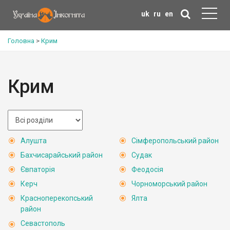
uk
ru
en
Головна
>
Крим
Крим
Алушта
Сімферопольський район
Бахчисарайський район
Судак
Євпаторія
Феодосія
Керч
Чорноморський район
Красноперекопський
Ялта
район
Севастополь