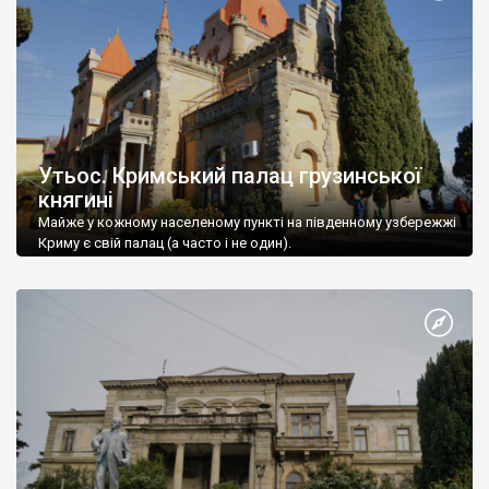
Утьос. Кримський палац грузинської
княгині
Майже у кожному населеному пункті на південному узбережжі
Криму є свій палац (а часто і не один).