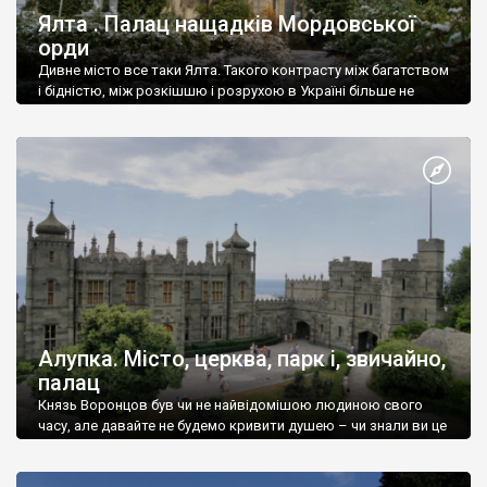
Ялта . Палац нащадків Мордовської
орди
Дивне місто все таки Ялта. Такого контрасту між багатством
і бідністю, між розкішшю і розрухою в Україні більше не
знайдеш.
Алупка. Місто, церква, парк і, звичайно,
палац
Князь Воронцов був чи не найвідомішою людиною свого
часу, але давайте не будемо кривити душею – чи знали ви це
прізвище до відвідин Алупки? Мабуть все таки ні.