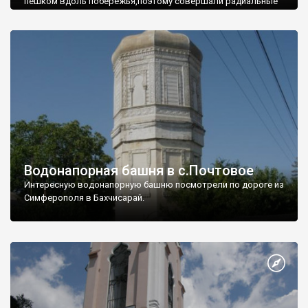
пешком вдоль побережья,поэтому совершали радиальные
вылазки из Оленевки.
Водонапорная башня в с.Почтовое
Интересную водонапорную башню посмотрели по дороге из
Симферополя в Бахчисарай.