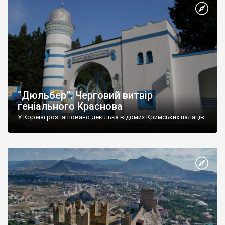
“Дюльбер”. Черговий витвір
геніального Краснова
У Кореїзі розташовано декілька відомих Кримських палаців.