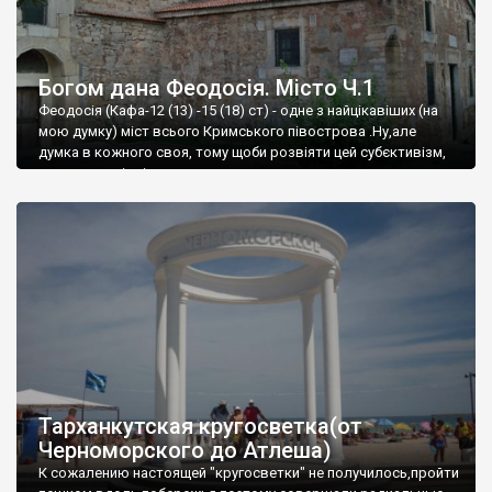
Богом дана Феодосія. Місто Ч.1
Феодосія (Кафа-12 (13) -15 (18) ст) - одне з найцікавіших (на
мою думку) міст всього Кримського півострова .Ну,але
думка в кожного своя, тому щоби розвіяти цей субєктивізм,
запрошую відвідати це
Тарханкутская кругосветка(от
Черноморского до Атлеша)
К сожалению настоящей "кругосветки" не получилось,пройти