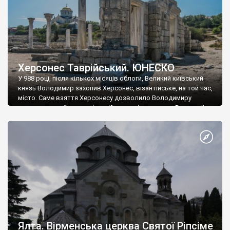
Херсонес Таврійський. ЮНЕСКО
У 988 році, після кількох місяців облоги, Великий київський
князь Володимир захопив Херсонес, візантійське, на той час,
місто. Саме взяття Херсонесу дозволило Володимиру
диктувати свої умови візантійському імператору Василю ІІ, та
одружитися з його дочкою Ганною. Цього ж року, в
Херсонесі Володимир-язичник, став Василем-християнином.
А потім було Хрещення Русі. На честь Херсонесу Таврійського
названо місто […]
Ялта. Вірменська церква Святої Ріпсіме