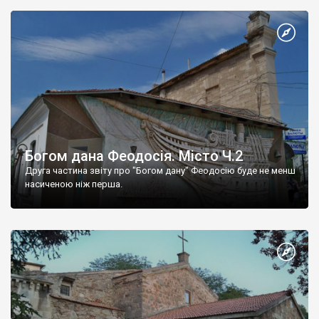
Богом дана Феодосія. Місто Ч.2
Друга частина звіту про "Богом дану" Феодосію буде не менш
насиченою ніж перша.