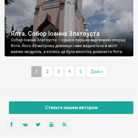
Ялта. Собор Іоанна Златоуста
Собор Іоанна Златоуста – одна із перших мурованих споруд
Ялти. Його 45-метрова дзвіниця і нині видніється в місті
майже звідусіль, а колись це була висотна домінанта Ялти.
1
2
3
4
5
Далі »
Станьте нашим автором