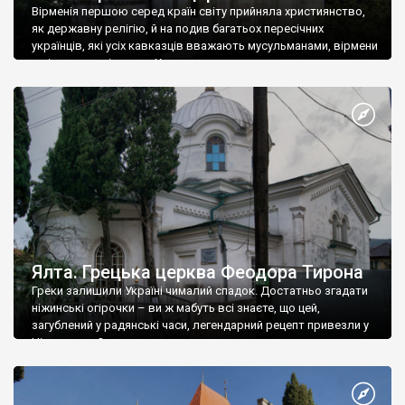
Вірменія першою серед країн світу прийняла християнство,
як державну релігію, й на подив багатьох пересічних
українців, які усіх кавказців вважають мусульманами, вірмени
є відданими вірянами Христа
Ялта. Грецька церква Феодора Тирона
Греки залишили Україні чималий спадок. Достатньо згадати
ніжинські огірочки – ви ж мабуть всі знаєте, що цей,
загублений у радянські часи, легендарний рецепт привезли у
Ніжин греки?